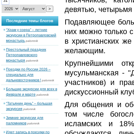
31
девятью, четырьмя 
>
Подавляющее больш
Последние темы блогов
них можно только с
“Храм у озера” – летние
экскурсии в Петропавловский
в христианских же 
монастырь
palomnik
желающим.
Престольный праздник
Петропавловского
монастыря
palomnik
Крупнейшими отк
Поездки по России 2026 –
мусульманская - "
специально для
дальневосточников !
участников) и пр
palomnik
Большие экскурсии для всех в
дискуссионный клуб
феврале и марте
palomnik
Для общения и об
“Татьянин день” – большая
экскурсия
palomnik
том числе богос
Зимние экскурсии для
исламских и 18%
паломников
palomnik
обсуждаются лич
Идет запись в поездки по