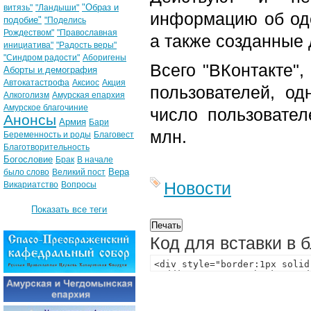
"Образ и
витязь"
"Ландыши"
информацию об оде
подобие"
"Поделись
Рождеством"
"Православная
а также созданные
инициатива"
"Радость веры"
"Синдром радости"
Аборигены
Всего "ВКонтакте",
Аборты и демография
Автокатастрофа
Аксиос
Акция
пользователей, од
Алкоголизм
Амурская епархия
Амурское благочиние
число пользовател
Анонсы
Армия
Бари
млн.
Беременность и роды
Благовест
Благотворительность
Богословие
Брак
В начале
Вера
было слово
Великий пост
Новости
Викариатство
Вопросы
Показать все теги
Код для вставки в 