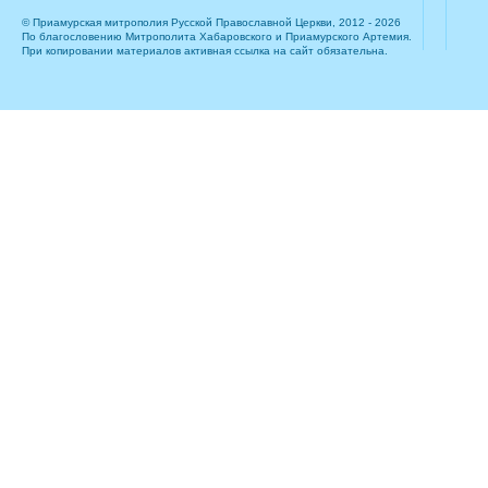
© Приамурская митрополия Русской Православной Церкви, 2012 - 2026
По благословению Митрополита Хабаровского и Приамурского Артемия.
При копировании материалов активная ссылка на сайт обязательна.