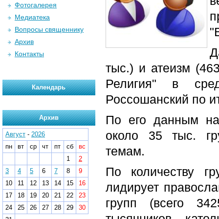
в
Фотогалерея
п
Медиатека
"
Вопросы священнику
Архив
Д
Контакты
тыс.) и атеизм (46
Религия" в сре
Календарь
Россошанский по ит
По его данным на
Архив
около 35 тыс. г
Август
-
2026
пн
вт
ср
чт
пт
сб
вс
темам.
1
2
По количеству гр
3
4
5
6
7
8
9
10
11
12
13
14
15
16
лидирует православ
17
18
19
20
21
22
23
групп (всего 342
24
25
26
27
28
29
30
тысячников, като