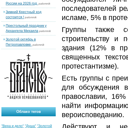
России на 2026 год.
palomnik
последователей ре
Зимний Крестный ход
исламе, 5% в проте
состоится !
palomnik
Престольный праздник у
Группы также с
Архангела Михаила
palomnik
строительству и 
Золотой октябрь в
Петропавловке.
palomnik
здания (12% в пр
священных текст
протестантизме).
Есть группы с пре
для обсуждения в
православии, 16%
найти информацию
Облако тегов
вероисповеданию.
Действуют и не
"Вера и дело"
"Душа"
"Золотой