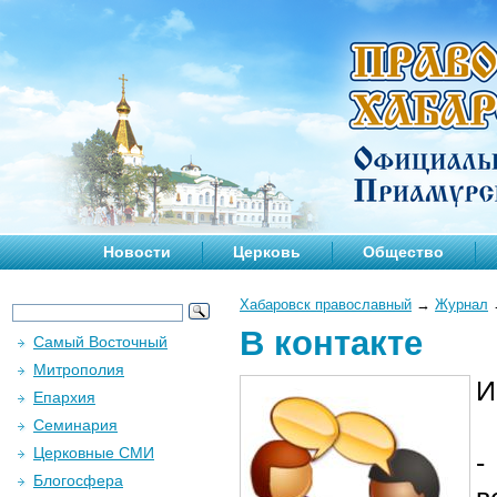
Новости
Церковь
Общество
Хабаровск православный
→
Журнал
В контакте
Самый Восточный
Митрополия
И
Епархия
Семинария
Церковные СМИ
-
Блогосфера