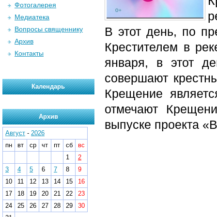
К
Фотогалерея
р
Медиатека
В этот день, по п
Вопросы священнику
Архив
Крестителем в рек
Контакты
января, в этот д
совершают крестны
Календарь
Крещение являетс
отмечают Крещени
Архив
выпуске проекта «В
Август
-
2026
пн
вт
ср
чт
пт
сб
вс
1
2
3
4
5
6
7
8
9
10
11
12
13
14
15
16
17
18
19
20
21
22
23
24
25
26
27
28
29
30