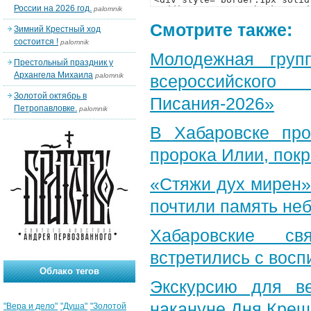
России на 2026 год.
palomnik
Смотрите также:
Зимний Крестный ход
состоится !
palomnik
Молодежная груп
Престольный праздник у
Архангела Михаила
palomnik
всероссийского
Золотой октябрь в
Писания-2026»
Петропавловке.
palomnik
В Хабаровске пр
пророка Илии, пок
«Стяжи дух мирен»
почтили память неб
Хабаровские св
встретились с вос
Облако тегов
Экскурсию для в
накануне Дня Крещ
"Вера и дело"
"Душа"
"Золотой