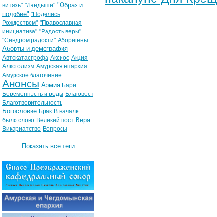
"Образ и
витязь"
"Ландыши"
подобие"
"Поделись
Рождеством"
"Православная
инициатива"
"Радость веры"
"Синдром радости"
Аборигены
Аборты и демография
Автокатастрофа
Аксиос
Акция
Алкоголизм
Амурская епархия
Амурское благочиние
Анонсы
Армия
Бари
Беременность и роды
Благовест
Благотворительность
Богословие
Брак
В начале
Вера
было слово
Великий пост
Викариатство
Вопросы
Показать все теги