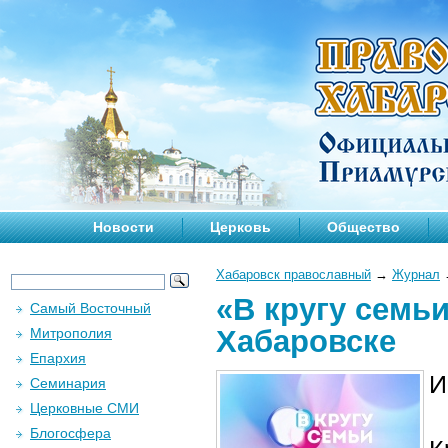
Новости
Церковь
Общество
Хабаровск православный
→
Журнал
«В кругу семьи
Самый Восточный
Хабаровске
Митрополия
Епархия
И
Семинария
Церковные СМИ
Блогосфера