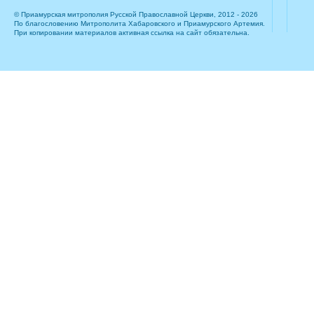
© Приамурская митрополия Русской Православной Церкви, 2012 - 2026
По благословению Митрополита Хабаровского и Приамурского Артемия.
При копировании материалов активная ссылка на сайт обязательна.