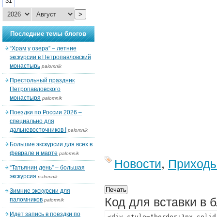
31
>
Последние темы блогов
“Храм у озера” – летние
экскурсии в Петропавловский
монастырь
palomnik
Престольный праздник
Петропавловского
монастыря
palomnik
Поездки по России 2026 –
специально для
дальневосточников !
palomnik
Большие экскурсии для всех в
феврале и марте
palomnik
Новости
,
Приход
“Татьянин день” – большая
экскурсия
palomnik
Зимние экскурсии для
Код для вставки в 
паломников
palomnik
Идет запись в поездки по