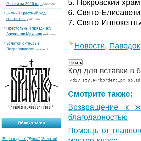
5. Покровский хра
России на 2026 год.
palomnik
6. Свято-Елисавет
Зимний Крестный ход
состоится !
palomnik
7. Свято-Иннокент
Престольный праздник у
Архангела Михаила
palomnik
Золотой октябрь в
Новости
,
Паводок
Петропавловке.
palomnik
Код для вставки в 
Смотрите также:
Возвращение к ж
благодарностью
Облако тегов
Помощь от главног
мастер-класс
"Вера и дело"
"Душа"
"Золотой