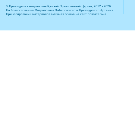
© Приамурская митрополия Русской Православной Церкви, 2012 - 2026
По благословению Митрополита Хабаровского и Приамурского Артемия.
При копировании материалов активная ссылка на сайт обязательна.