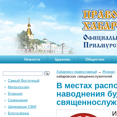
Новости
Церковь
Общество
Хабаровск православный
→
Журнал
хабаровских священнослужителей
Самый Восточный
В местах расп
Митрополия
наводнения бу
Епархия
священнослуж
Семинария
Церковные СМИ
И
Блогосфера