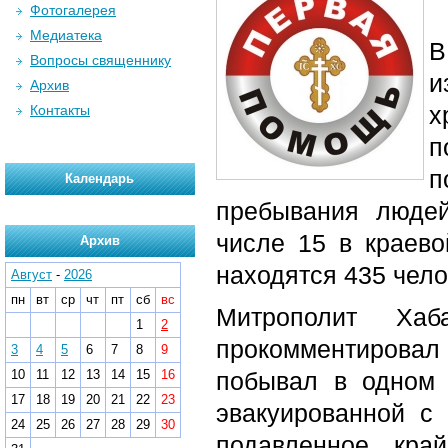
Фотогалерея
Медиатека
В
Вопросы священнику
и
Архив
х
Контакты
п
п
Календарь
пребывания люде
числе 15 в краево
Архив
находятся 435 чело
Август
-
2026
пн
вт
ср
чт
пт
сб
вс
Митрополит Хаб
1
2
прокомментировал
3
4
5
6
7
8
9
10
11
12
13
14
15
16
побывал в одном 
17
18
19
20
21
22
23
эвакуированной с 
24
25
26
27
28
29
30
подавленное, кра