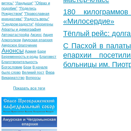
"Образ и
витязь"
"Ландыши"
подобие"
"Поделись
180 килограммо
Рождеством"
"Православная
инициатива"
"Радость веры"
«Милосердие»
"Синдром радости"
Аборигены
Аборты и демография
Тёплый рейс: долга
Автокатастрофа
Аксиос
Акция
Алкоголизм
Амурская епархия
С Пасхой в палаты
Амурское благочиние
Анонсы
Армия
Бари
епархии посетили
Беременность и роды
Благовест
Благотворительность
больницы им. Пиот
Богословие
Брак
В начале
Вера
было слово
Великий пост
Викариатство
Вопросы
Показать все теги