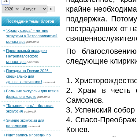
31
крайне необходим
>
поддержка. Потому
Последние темы блогов
пострадавших от н
“Храм у озера” – летние
экскурсии в Петропавловский
священнослужителе
монастырь
palomnik
По благословени
Престольный праздник
Петропавловского
следующие клирики 
монастыря
palomnik
Поездки по России 2026 –
специально для
1. Христорождеств
дальневосточников !
palomnik
2. Храм в честь
Большие экскурсии для всех в
феврале и марте
palomnik
Самсонов.
“Татьянин день” – большая
3. Успенский собор
экскурсия
palomnik
4. Спасо-Преобра
Зимние экскурсии для
паломников
palomnik
Конев.
Идет запись в поездки по