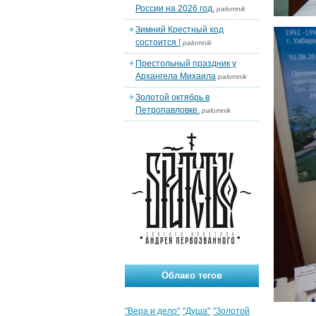
России на 2026 год.
palomnik
Зимний Крестный ход
состоится !
palomnik
Престольный праздник у
Архангела Михаила
palomnik
Золотой октябрь в
Петропавловке.
palomnik
Облако тегов
"Вера и дело"
"Душа"
"Золотой