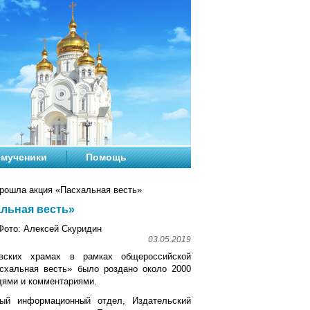
мученики
Помощь
рошла акция «Пасхальная весть»
альная весть»
Фото: Алексей Скуридин
03.05.2019
вских храмах в рамках общероссийской
асхальная весть» было роздано около 2000
дями и комментариями.
ный информационный отдел, Издательский