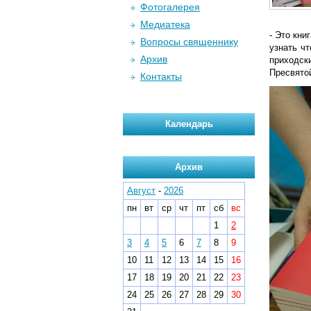
Фотогалерея
Медиатека
- Это кни
Вопросы священнику
узнать ч
Архив
приходск
Пресвято
Контакты
Календарь
Архив
Август
-
2026
пн
вт
ср
чт
пт
сб
вс
1
2
3
4
5
6
7
8
9
10
11
12
13
14
15
16
17
18
19
20
21
22
23
24
25
26
27
28
29
30