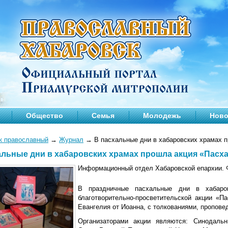
Общество
Семья
Молодежь
Ново
к православный
→
Журнал
→
В пасхальные дни в хабаровских храмах п
альные дни в хабаровских храмах прошла акция «Пасх
Информационный отдел Хабаровской епархии. 
В праздничные пасхальные дни в хабаро
благотворительно-просветительской акции «П
Евангелия от Иоанна, с толкованиями, пропове
Организаторами акции являются: Синодаль