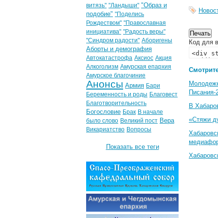
"Образ и
витязь"
"Ландыши"
Новос
подобие"
"Поделись
Рождеством"
"Православная
инициатива"
"Радость веры"
"Синдром радости"
Аборигены
Код для в
Аборты и демография
Автокатастрофа
Аксиос
Акция
Алкоголизм
Амурская епархия
Смотрите
Амурское благочиние
Анонсы
Молодеж
Армия
Бари
Писания-
Беременность и роды
Благовест
Благотворительность
В Хабаро
Богословие
Брак
В начале
«Стяжи д
Вера
было слово
Великий пост
Викариатство
Вопросы
Хабаровс
медиафо
Показать все теги
Хабаровс