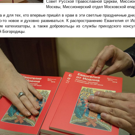
Совет Русской Православной Церкви, Миссио
Москвы, Миссионерский отдел Московской епар
га и для тех, кто впервые пришёл в храм в эти светлые праздничные дни,
то-то новое и духовно развиваться. К распространению Евангелия от 
ие катехизаторы, а также добровольцы из службы приходского консу
й Богородицы.