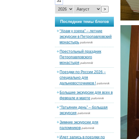
31
>
Последние темы блогов
“Храм у озера” – летние
экскурсии в Петропавловский
монастырь
palomnik
Престольный праздник
Петропавловского
монастыря
palomnik
Поездки по России 2026 –
специально для
дальневосточников !
palomnik
Большие экскурсии для всех в
феврале и марте
palomnik
“Татьянин день” – большая
экскурсия
palomnik
Зимние экскурсии для
паломников
palomnik
Идет запись в поездки по