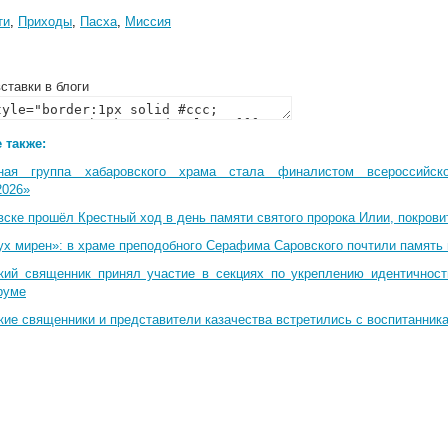
ти
,
Приходы
,
Пасха
,
Миссия
ставки в блоги
 также:
ная группа хабаровского храма стала финалистом всероссийско
2026»
вске прошёл Крестный ход в день памяти святого пророка Илии, покрови
ух мирен»: в храме преподобного Серафима Саровского почтили память 
кий священник принял участие в секциях по укреплению идентичнос
руме
кие священники и представители казачества встретились с воспитанник