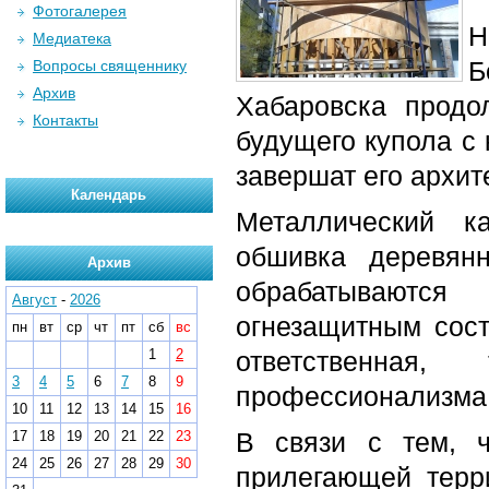
Фотогалерея
Н
Медиатека
Б
Вопросы священнику
Архив
Хабаровска продо
Контакты
будущего купола с 
завершат его архит
Календарь
Металлический к
обшивка деревян
Архив
обрабатываютс
Август
-
2026
огнезащитным сост
пн
вт
ср
чт
пт
сб
вс
1
2
ответственная
3
4
5
6
7
8
9
профессионализма
10
11
12
13
14
15
16
В связи с тем, ч
17
18
19
20
21
22
23
24
25
26
27
28
29
30
прилегающей терр