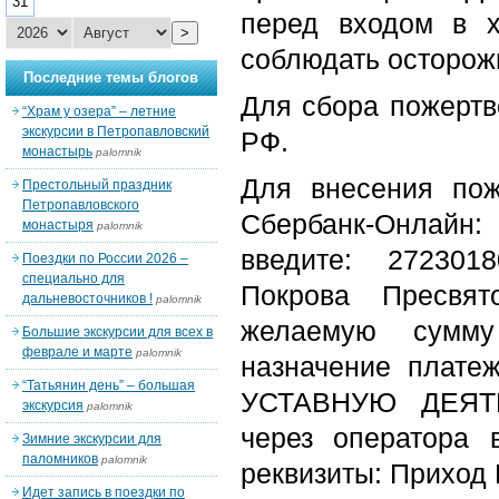
31
перед входом в 
>
соблюдать осторож
Последние темы блогов
Для сбора пожертв
“Храм у озера” – летние
экскурсии в Петропавловский
РФ.
монастырь
palomnik
Для внесения пож
Престольный праздник
Петропавловского
Сбербанк-Онлайн:
монастыря
palomnik
введите: 272301
Поездки по России 2026 –
специально для
Покрова Пресвят
дальневосточников !
palomnik
желаемую сумму
Большие экскурсии для всех в
феврале и марте
palomnik
назначение пла
“Татьянин день” – большая
УСТАВНУЮ ДЕЯТЕ
экскурсия
palomnik
через оператора 
Зимние экскурсии для
паломников
palomnik
реквизиты: Приход 
Идет запись в поездки по