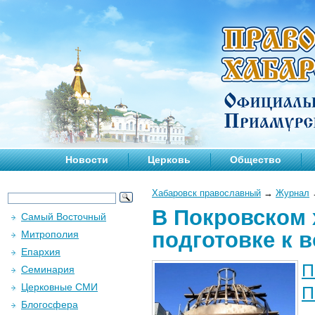
Новости
Церковь
Общество
Хабаровск православный
→
Журнал
В Покровском 
Самый Восточный
подготовке к 
Митрополия
Епархия
П
Семинария
Церковные СМИ
П
Блогосфера