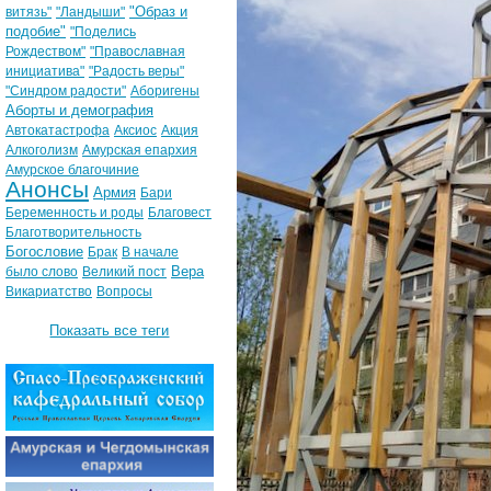
"Образ и
витязь"
"Ландыши"
подобие"
"Поделись
Рождеством"
"Православная
инициатива"
"Радость веры"
"Синдром радости"
Аборигены
Аборты и демография
Автокатастрофа
Аксиос
Акция
Алкоголизм
Амурская епархия
Амурское благочиние
Анонсы
Армия
Бари
Беременность и роды
Благовест
Благотворительность
Богословие
Брак
В начале
Вера
было слово
Великий пост
Викариатство
Вопросы
Показать все теги