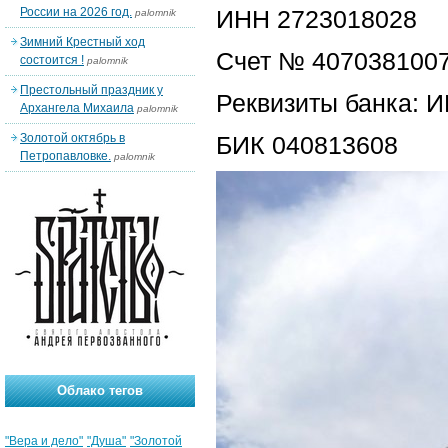
России на 2026 год.
ИНН 2723018028
palomnik
Зимний Крестный ход
Счет № 407038100
состоится !
palomnik
Престольный праздник у
Реквизиты банка: 
Архангела Михаила
palomnik
Золотой октябрь в
БИК 040813608
Петропавловке.
palomnik
Облако тегов
"Вера и дело"
"Душа"
"Золотой