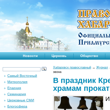
Новости
Церковь
Общество
Хабаровск православный
→
Журнал
звона
Самый Восточный
В праздник Кр
Митрополия
храмам прокат
Епархия
Семинария
И
Церковные СМИ
Блогосфера