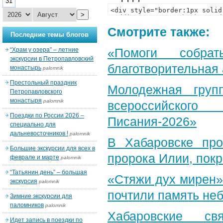
31
>
Смотрите также:
Последние темы блогов
«Помоги собра
“Храм у озера” – летние
экскурсии в Петропавловский
благотворительная
монастырь
palomnik
Престольный праздник
Молодежная груп
Петропавловского
монастыря
palomnik
всероссийского
Поездки по России 2026 –
Писания-2026»
специально для
дальневосточников !
palomnik
В Хабаровске пр
Большие экскурсии для всех в
пророка Илии, пок
феврале и марте
palomnik
“Татьянин день” – большая
«Стяжи дух мирен»
экскурсия
palomnik
почтили память неб
Зимние экскурсии для
паломников
palomnik
Хабаровские св
Идет запись в поездки по