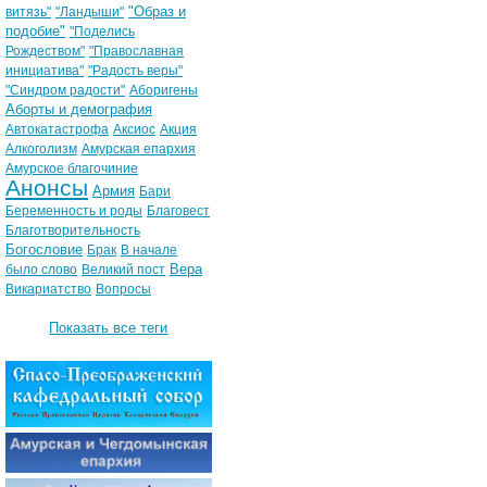
"Образ и
витязь"
"Ландыши"
подобие"
"Поделись
Рождеством"
"Православная
инициатива"
"Радость веры"
"Синдром радости"
Аборигены
Аборты и демография
Автокатастрофа
Аксиос
Акция
Алкоголизм
Амурская епархия
Амурское благочиние
Анонсы
Армия
Бари
Беременность и роды
Благовест
Благотворительность
Богословие
Брак
В начале
Вера
было слово
Великий пост
Викариатство
Вопросы
Показать все теги