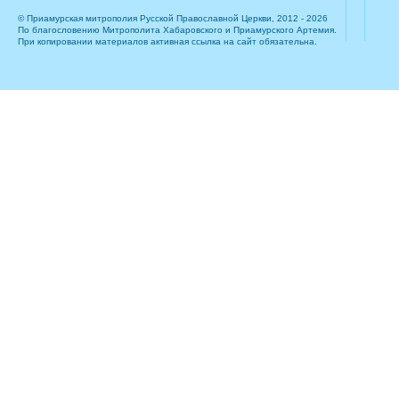
© Приамурская митрополия Русской Православной Церкви, 2012 - 2026
По благословению Митрополита Хабаровского и Приамурского Артемия.
При копировании материалов активная ссылка на сайт обязательна.