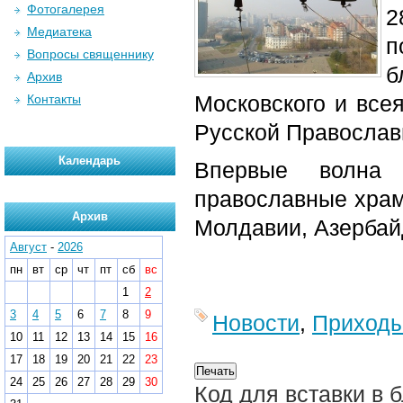
Фотогалерея
2
Медиатека
п
Вопросы священнику
б
Архив
Московского и все
Контакты
Русской Православ
Календарь
Впервые волна 
православные храм
Архив
Молдавии, Азербайд
Август
-
2026
пн
вт
ср
чт
пт
сб
вс
1
2
3
4
5
6
7
8
9
Новости
,
Приход
10
11
12
13
14
15
16
17
18
19
20
21
22
23
24
25
26
27
28
29
30
Код для вставки в 