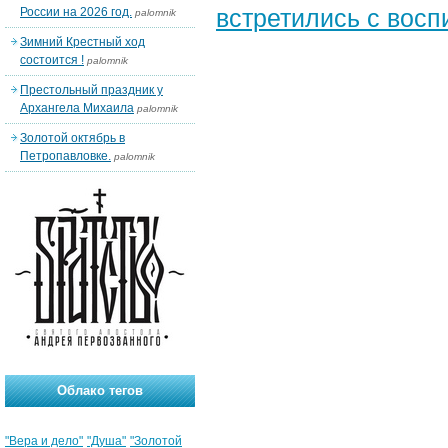
встретились с вос
России на 2026 год.
palomnik
Зимний Крестный ход
состоится !
palomnik
Престольный праздник у
Архангела Михаила
palomnik
Золотой октябрь в
Петропавловке.
palomnik
Облако тегов
"Вера и дело"
"Душа"
"Золотой