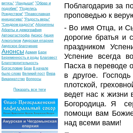
"Образ и
витязь"
"Ландыши"
Поблагодарив за п
подобие"
"Поделись
проповедью к веру
Рождеством"
"Православная
инициатива"
"Радость веры"
"Синдром радости"
Аборигены
- Во имя Отца, и С
Аборты и демография
дорогие братья и 
Автокатастрофа
Аксиос
Акция
Алкоголизм
Амурская епархия
праздником Успен
Амурское благочиние
Анонсы
Армия
Бари
Успение всегда в
Беременность и роды
Благовест
Благотворительность
Пасха в переводе о
Богословие
Брак
В начале
в другое. Господ
Вера
было слово
Великий пост
Викариатство
Вопросы
плотской, греховно
Показать все теги
ведет нас к жизни
Богородица. Я се
помощи вам Божие
над всеми вами!