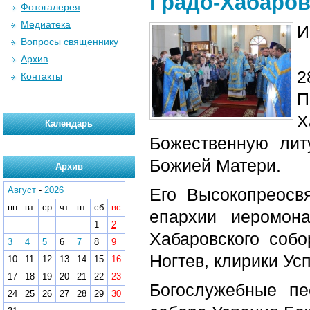
Градо-Хабаров
Фотогалерея
Медиатека
И
Вопросы священнику
Архив
2
Контакты
П
Х
Календарь
Божественную лит
Божией Матери.
Архив
Август
-
2026
Его Высокопреосв
пн
вт
ср
чт
пт
сб
вс
епархии иеромона
1
2
Хабаровского соб
3
4
5
6
7
8
9
Ногтев, клирики Ус
10
11
12
13
14
15
16
17
18
19
20
21
22
23
Богослужебные пе
24
25
26
27
28
29
30