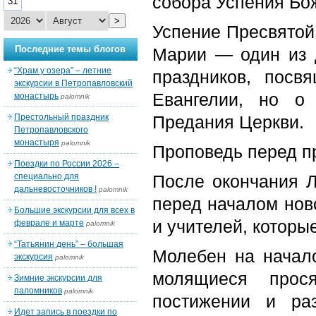
собора Успения Бо
31
>
Успение Пресвято
Последние темы блогов
Марии — один из 
“Храм у озера” – летние
праздников, посв
экскурсии в Петропавловский
Евангелии, но о
монастырь
palomnik
Престольный праздник
Предания Церкви.
Петропавловского
монастыря
palomnik
Проповедь перед п
Поездки по России 2026 –
специально для
После окончания Л
дальневосточников !
palomnik
перед началом ново
Большие экскурсии для всех в
и учителей, которы
феврале и марте
palomnik
“Татьянин день” – большая
Молебен на начало
экскурсия
palomnik
молящиеся прос
Зимние экскурсии для
паломников
palomnik
постижении и ра
Идет запись в поездки по