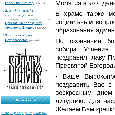
Молятся в этот день
России на 2026 год.
palomnik
Зимний Крестный ход
В храме также мо
состоится !
palomnik
социальным вопрос
Престольный праздник у
Архангела Михаила
palomnik
образования админ
Золотой октябрь в
По окончании бог
Петропавловке.
palomnik
собора Успения
поздравил главу П
Пресвятой Богород
- Ваше Высокопре
поздравить Вас с
воскресным днем.
литургию. Для нас
Облако тегов
Желаем Вам крепког
"Вера и дело"
"Душа"
"Золотой