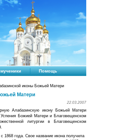
мученики
Помощь
абазинской иконы Божьей Матери
Божьей Матери
22.03.2007
рную Алабазинскую икону Божьей Матери
е Успения Божией Матери и Благовещенском
ожественной литургии в Благовещенском
й.
с 1868 года. Свое название икона получила