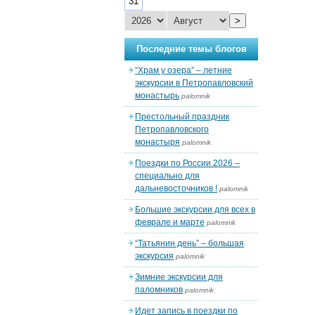
31
>
Последние темы блогов
“Храм у озера” – летние
экскурсии в Петропавловский
монастырь
palomnik
Престольный праздник
Петропавловского
монастыря
palomnik
Поездки по России 2026 –
специально для
дальневосточников !
palomnik
Большие экскурсии для всех в
феврале и марте
palomnik
“Татьянин день” – большая
экскурсия
palomnik
Зимние экскурсии для
паломников
palomnik
Идет запись в поездки по