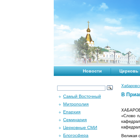
Новости
Церковь
Хабаровс
В Приа
Самый Восточный
Митрополия
ХАБАРОВС
Епархия
«Слово п
Семинария
кафедра
кафедрал
Церковные СМИ
Блогосфера
Великая с