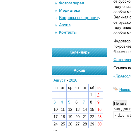
от русско
Фотогалерея
году епис
Медиатека
особая м
Великая 
Вопросы священнику
от русско
Архив
году епи
Контакты
особая м
Чудотворн
покровит
беременно
Календарь
Фотогале
Ссылка п
Архив
«
Правосл
Август
-
2026
пн
вт
ср
чт
пт
сб
вс
Новос
1
2
3
4
5
6
7
8
9
Код для в
10
11
12
13
14
15
16
17
18
19
20
21
22
23
24
25
26
27
28
29
30