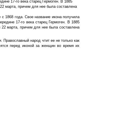
едине 17-го века старец Гермоген. В 1885
 22 марта, причем для нее была составлена
 с 1868 года. Свое название икона получила
середине 17-го века старец
Гермоген
. В 1885
 22 марта, причем для нее была составлена
. Православный народ чтит ее не только как
лятся перед иконой за женщин во время их