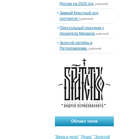
России на 2026 год.
palomnik
Зимний Крестный ход
состоится !
palomnik
Престольный праздник у
Архангела Михаила
palomnik
Золотой октябрь в
Петропавловке.
palomnik
Облако тегов
"Вера и дело"
"Душа"
"Золотой