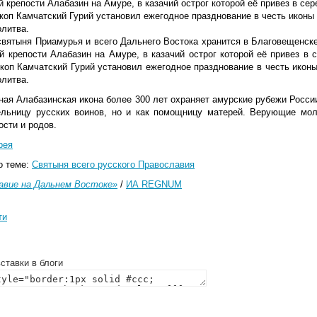
й крепости Алабазин на Амуре, в казачий острог которой её привез в сер
коп Камчатский Гурий установил ежегодное празднование в честь иконы
олитва.
святыня Приамурья и всего Дальнего Востока хранится в Благовещенске
й крепости Алабазин на Амуре, в казачий острог которой её привез в 
скоп Камчатский
Гурий
установил ежегодное празднование в честь иконы
олитва.
ая Алабазинская икона более 300 лет охраняет амурские рубежи России
ельницу русских воинов, но и как помощницу матерей. Верующие мо
сти и родов.
рея
о теме:
Святыня всего русского Православия
авие на Дальнем Востоке»
/
ИА
REGNUM
ти
ставки в блоги