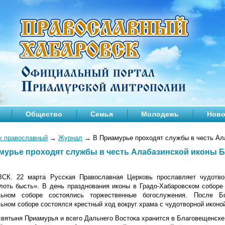
Общество
Семья
Молодежь
Ново
к православный
→
Журнал
→
В Приамурье проходят службы в честь Ал
мурье проходят службы в честь Алабазинской иконы 
К. 22 марта Русская Православная Церковь прославляет чудотво
лоть бысть». В день празднования иконы в Градо-Хабаровском собор
льном соборе состоялись торжественные богослужения. После Б
ьном соборе состоялся крестный ход вокруг храма с чудотворной иконо
вятыня Приамурья и всего Дальнего Востока хранится в Благовещенске 