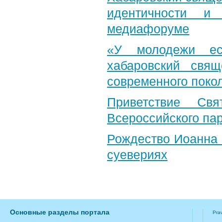
идентичности и
медиафоруме
«У молодежи ес
хабаровский свя
современного поко
Приветствие Свя
Всероссийского па
Рождество Иоанна 
суевериях
Основные разделы портала
Pra