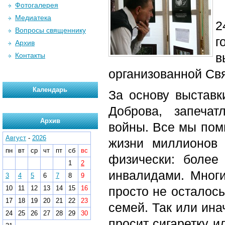
Фотогалерея
Медиатека
2
Вопросы священнику
г
Архив
в
Контакты
организованной Св
Календарь
За основу выставк
Доброва, запечат
Архив
войны. Все мы помн
Август
-
2026
жизни миллионов
пн
вт
ср
чт
пт
сб
вс
физически: более
1
2
инвалидами. Многи
3
4
5
6
7
8
9
10
11
12
13
14
15
16
просто не осталось
17
18
19
20
21
22
23
семей. Так или ина
24
25
26
27
28
29
30
просит сигаретку и