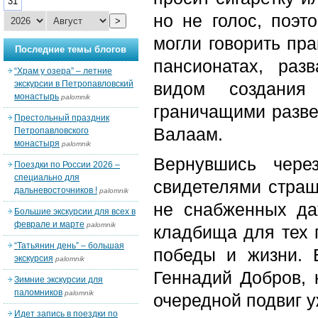
31
но не голос, поэт
>
могли говорить пра
Последние темы блогов
пансионатах, раз
“Храм у озера” – летние
экскурсии в Петропавловский
видом создания
монастырь
palomnik
граничащими разве
Престольный праздник
Валаам.
Петропавловского
монастыря
palomnik
Вернувшись чере
Поездки по России 2026 –
специально для
свидетелями страш
дальневосточников !
palomnik
не снабженных да
Большие экскурсии для всех в
феврале и марте
palomnik
кладбища для тех г
“Татьянин день” – большая
победы и жизни. 
экскурсия
palomnik
Геннадий Добров, 
Зимние экскурсии для
паломников
palomnik
очередной подвиг 
Идет запись в поездки по