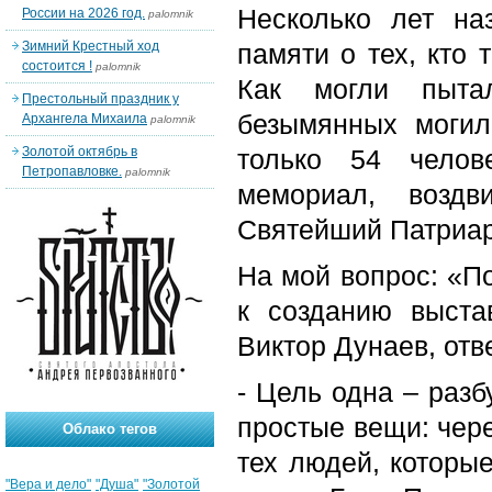
Несколько лет н
России на 2026 год.
palomnik
Зимний Крестный ход
памяти о тех, кто 
состоится !
palomnik
Как могли пыта
Престольный праздник у
безымянных могил
Архангела Михаила
palomnik
Золотой октябрь в
только 54 челов
Петропавловке.
palomnik
мемориал, воздв
Святейший Патриар
На мой вопрос: «П
к созданию выста
Виктор Дунаев, отв
- Цель одна – разб
простые вещи: чере
Облако тегов
тех людей, которые
"Вера и дело"
"Душа"
"Золотой