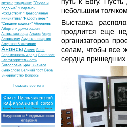
путь к Богу. Пусть
"Образ и
витязь"
"Ландыши"
подобие"
"Поделись
небольшим толчком
Рождеством"
"Православная
инициатива"
"Радость веры"
Выставка распол
"Синдром радости"
Аборигены
Аборты и демография
продлится еще не
Автокатастрофа
Аксиос
Акция
организаторов про
Алкоголизм
Амурская епархия
Амурское благочиние
Анонсы
селам, чтобы все 
Армия
Бари
Беременность и роды
Благовест
сердца пришедших 
Благотворительность
Богословие
Брак
В начале
Вера
было слово
Великий пост
Викариатство
Вопросы
Показать все теги