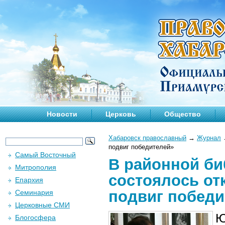
Новости
Церковь
Общество
Хабаровск православный
→
Журнал
подвиг победителей»
Самый Восточный
В районной би
Митрополия
состоялось от
Епархия
подвиг победи
Семинария
Церковные СМИ
Ю
Блогосфера