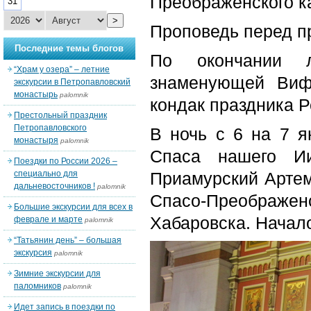
Преображенского к
31
>
Проповедь перед п
Последние темы блогов
По окончании л
“Храм у озера” – летние
знаменующей Виф
экскурсии в Петропавловский
монастырь
palomnik
кондак праздника 
Престольный праздник
Петропавловского
В ночь с 6 на 7 я
монастыря
palomnik
Спаса нашего Ии
Поездки по России 2026 –
специально для
Приамурский Артем
дальневосточников !
palomnik
Спасо-Преоб
Большие экскурсии для всех в
Хабаровска. Начало
феврале и марте
palomnik
“Татьянин день” – большая
экскурсия
palomnik
Зимние экскурсии для
паломников
palomnik
Идет запись в поездки по