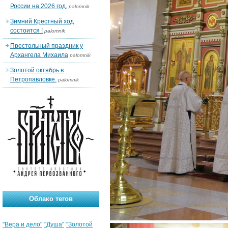
России на 2026 год.
palomnik
Зимний Крестный ход
состоится !
palomnik
Престольный праздник у
Архангела Михаила
palomnik
Золотой октябрь в
Петропавловке.
palomnik
Облако тегов
"Вера и дело"
"Душа"
"Золотой