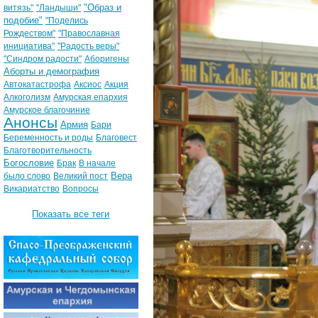
"Образ и
витязь"
"Ландыши"
подобие"
"Поделись
Рождеством"
"Православная
инициатива"
"Радость веры"
"Синдром радости"
Аборигены
Аборты и демография
Автокатастрофа
Аксиос
Акция
Алкоголизм
Амурская епархия
Амурское благочиние
Анонсы
Армия
Бари
Беременность и роды
Благовест
Благотворительность
Богословие
Брак
В начале
Вера
было слово
Великий пост
Викариатство
Вопросы
Показать все теги