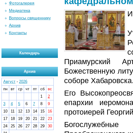
кафедральном
Фотогалерея
Медиатека
И
Вопросы священнику
Архив
У
Контакты
Р
с
Календарь
Приамурский А
Божественную лит
Архив
соборе Хабаровска
Август
-
2026
пн
вт
ср
чт
пт
сб
вс
Его Высокопреосв
1
2
епархии иеромона
3
4
5
6
7
8
9
протоиерей Георгий
10
11
12
13
14
15
16
17
18
19
20
21
22
23
Богослужебные
24
25
26
27
28
29
30