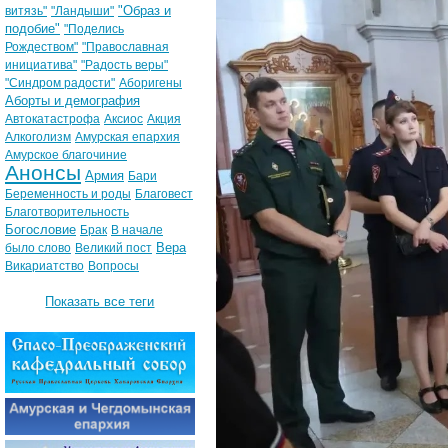
"Образ и
витязь"
"Ландыши"
подобие"
"Поделись
Рождеством"
"Православная
инициатива"
"Радость веры"
"Синдром радости"
Аборигены
Аборты и демография
Автокатастрофа
Аксиос
Акция
Алкоголизм
Амурская епархия
Амурское благочиние
Анонсы
Армия
Бари
Беременность и роды
Благовест
Благотворительность
Богословие
Брак
В начале
Вера
было слово
Великий пост
Викариатство
Вопросы
Показать все теги