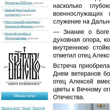
России на 2026 год.
palomnik
насколько глуб
Зимний Крестный ход
военнослужащих 
состоится !
palomnik
служение на Дальн
Престольный праздник у
Архангела Михаила
palomnik
— Знание о Боге
Золотой октябрь в
духовная опора, к
Петропавловке.
palomnik
внутреннюю стойк
отметил отец Алекс
Встреча приобрела 
Днем ветеранов бо
отец Алексей вме
цветы к Вечному ог
Отечества.
Облако тегов
"Вера и дело"
"Душа"
"Золотой