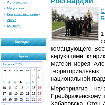
Росгвардии
Фотогалерея
Медиатека
С
Вопросы священнику
Б
Архив
Контакты
1
с
Календарь
командующего Вост
верующими, клирик
Архив
Матери иерея Але
Август
-
2026
территориальны
пн
вт
ср
чт
пт
сб
вс
1
2
национальной гвар
3
4
5
6
7
8
9
Мероприятие нач
10
11
12
13
14
15
16
17
18
19
20
21
22
23
Преображенскому 
24
25
26
27
28
29
30
Хабаровска. Отец 