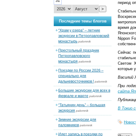
31
период о
>
Стабильн
Воскресе
Последние темы блогов
митропол
время до
“Храм у озера” – летние
Японског
экскурсии в Петропавловский
Nippon F
монастырь
palomnik
собственн
Престольный праздник
Сейчас п
Петропавловского
стабильн
монастыря
palomnik
Светом Х
которые 
Поездки по России 2026 –
специально для
Василий 
дальневосточников !
palomnik
При подг
Большие экскурсии для всех в
сайта Яп
феврале и марте
palomnik
Публикац
“Татьянин день” – большая
В Токио 
экскурсия
palomnik
Зимние экскурсии для
Новос
паломников
palomnik
Идет запись в поездки по