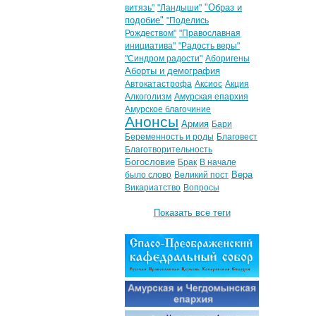
"Образ и
витязь"
"Ландыши"
подобие"
"Поделись
Рождеством"
"Православная
инициатива"
"Радость веры"
"Синдром радости"
Аборигены
Аборты и демография
Автокатастрофа
Аксиос
Акция
Алкоголизм
Амурская епархия
Амурское благочиние
Анонсы
Армия
Бари
Беременность и роды
Благовест
Благотворительность
Богословие
Брак
В начале
Вера
было слово
Великий пост
Викариатство
Вопросы
Показать все теги