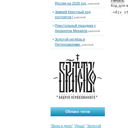
России на 2026 год.
palomnik
Код для в
Зимний Крестный ход
состоится !
palomnik
Престольный праздник у
Архангела Михаила
palomnik
Золотой октябрь в
Петропавловке.
palomnik
Облако тегов
"Вера и дело"
"Душа"
"Золотой