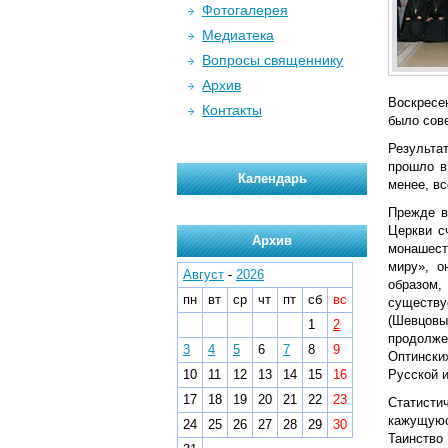
Фотогалерея
Медиатека
Вопросы священнику
Архив
Воскресе
Контакты
было сов
Результа
прошло в
Календарь
менее, вс
Прежде в
Церкви с
Архив
монашест
миру», о
Август
-
2026
образом,
пн
вт
ср
чт
пт
сб
вс
существу
(Шевцовы
1
2
продолже
3
4
5
6
7
8
9
Оптински
10
11
12
13
14
15
16
Русской 
17
18
19
20
21
22
23
Статисти
кажущуюс
24
25
26
27
28
29
30
Таинство