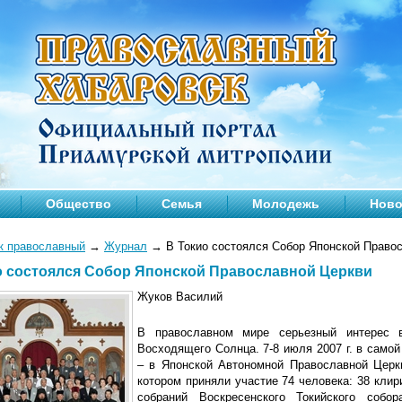
Общество
Семья
Молодежь
Ново
к православный
→
Журнал
→
В Токио состоялся Собор Японской Право
о состоялся Собор Японской Православной Церкви
Жуков Василий
В православном мире серьезный интерес 
Восходящего Солнца. 7-8 июля 2007 г. в само
– в Японской Автономной Православной Церк
котором приняли участие 74 человека: 38 клир
собраний Воскресенского Токийского собор