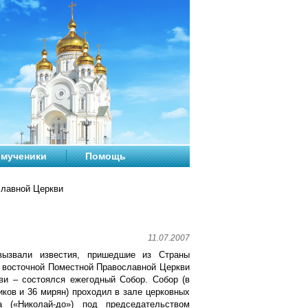
мученики
Помощь
славной Церкви
11.07.2007
вызвали известия, пришедшие из Страны
й восточной Поместной Православной Церкви
ви – состоялся ежегодный Собор. Собор (в
иков и 36 мирян) проходил в зале церковных
а («Николай-до») под председательством