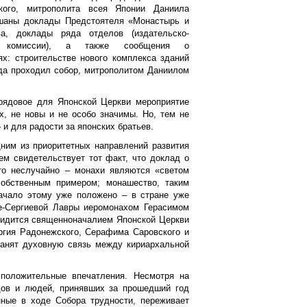
ского, митрополита всея Японии Даниила
ушаны доклады Предстоятеля «Монастырь и
а, доклады ряда отделов (издательско-
ной комиссии), а также сообщения о
х: строительстве нового комплекса зданий
гда проходил собор, митрополитом Даниилом
 рядовое для Японской Церкви мероприятие
, не новы и не особо значимы. Но, тем не
 и для радости за японских братьев.
ним из приоритетных направлений развития
ем свидетельствует тот факт, что доклад о
то неслучайно – монахи являются «светом
собственным примером; монашество, таким
Начало этому уже положено – в стране уже
е-Сергиевой Лавры иеромонахом Герасимом
 видится священноначалием Японской Церкви
ргия Радонежского, Серафима Саровского и
хранят духовную связь между кириархальной
 положительные впечатления. Несмотря на
дов и людей, принявших за прошедший год
нные в ходе Собора трудности, переживает