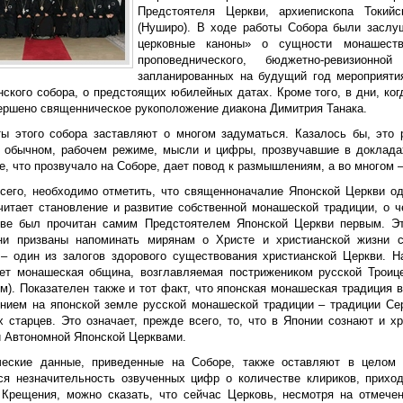
Предстоятеля Церкви, архиепископа Токий
(Нуширо). В ходе работы Собора были засл
церковные каноны» о сущности монашеств
проповеднического, бюджетно-ревизион
запланированных на будущий год мероприятия
нского собора, о предстоящих юбилейных датах. Кроме того, в дни, ко
ершено священническое рукоположение диакона Димитрия Танака.
ты этого собора заставляют о многом задуматься. Казалось бы, это
 обычном, рабочем режиме, мысли и цифры, прозвучавшие в докладах
е, что прозвучало на Соборе, дает повод к размышлениям, а во многом –
сего, необходимо отметить, что священноначалие Японской Церкви од
читает становление и развитие собственной монашеской традиции, о ч
ве был прочитан самим Предстоятелем Японской Церкви первым. Э
ни призваны напоминать мирянам о Христе и христианской жизни 
 – один из залогов здорового существования христианской Церкви. 
ет монашеская община, возглавляемая пострижеником русской Троиц
м). Показателен также и тот факт, что японская монашеская традиция
нием на японской земле русской монашеской традиции – традиции Се
х старцев. Это означает, прежде всего, то, что в Японии сознают и 
и Автономной Японской Церквами.
ческие данные, приведенные на Соборе, также оставляют в целом
я незначительность озвученных цифр о количестве клириков, прихо
 Крещения, можно сказать, что сейчас Церковь, несмотря на отмече