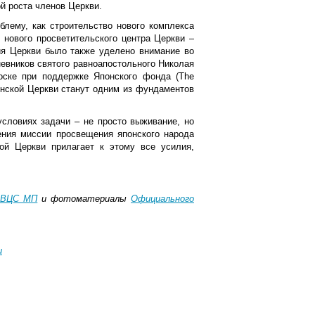
й роста членов Церкви.
блему, как строительство нового комплекса
 нового просветительского центра Церкви –
ия Церкви было также уделено внимание во
евников святого равноапостольного Николая
оске при поддержке Японского фонда (The
понской Церкви станут одним из фундаментов
словиях задачи – не просто выживание, но
ения миссии просвещения японского народа
ой Церкви прилагает к этому все усилия,
ОВЦС МП
и фотоматериалы
Официального
и