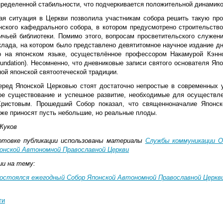
пределенной стабильности, что подчеркивается положительной динамико
ая ситуация в Церкви позволила участникам собора решить такую про
нского кафедрального собора, в котором предусмотрено строительство
ичьей библиотеки. Помимо этого, вопросам просветительского служен
клада, на котором было представлено девятитомное научное издание дн
о на японском языке, осуществлённое профессором Накамурой Кэнн
oundation). Несомненно, что дневниковые записи святого основателя Я
ой японской святоотеческой традиции.
еред Японской Церковью стоят достаточно непростые в современных у
ое существование и успешное развитие, необходимые для осуществл
ристовым. Прошедший Собор показал, что священноначалие Японск
уже приносят пусть небольшие, но реальные плоды.
Жуков
отовке публикации использованы материалы
Службы коммуникации 
онской Автономной Православной Церкви
ии на тему:
состоялся ежегодный Собор Японской Автономной Православной Церкв
ти