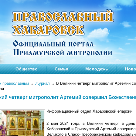
Общество
Семья
Молодежь
Ново
к православный
→
Журнал
→
В Великий четверг митрополит Артемий с
ая
кий четверг митрополит Артемий совершил Божествен
Информационный отдел Хабаровской епархии
2 мая 2024 года, в Великий четверг, в ден
Хабаровский и Приамурский Артемий совершил
Великого в Спасо-Преображенском кафедрально