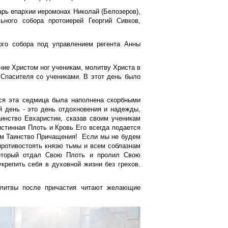
рь епархии иеромонах Николай (Белозеров),
ьного собора протоиерей Георгий Сивков,
ого собора под управлением регента Анны
ние Христом ног ученикам, молитву Христа в
Спасителя со учениками. В этот день было
ся эта седмица была наполнена скорбными
 день - это день отдохновения и надежды,
аинство Евхаристии, сказав своим ученикам
тинная Плоть и Кровь Его всегда подается
 чем Таинство Причащения! Если мы не будем
противостоять князю тьмы и всем соблазнам
который отдал Свою Плоть и пролил Свою
крепить себя в духовной жизни без грехов.
олитвы после причастия читают желающие