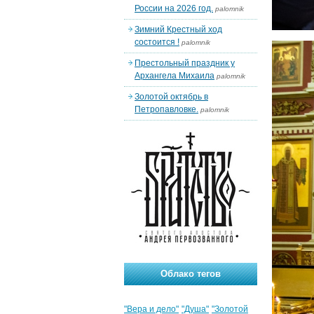
России на 2026 год.
palomnik
Зимний Крестный ход
состоится !
palomnik
Престольный праздник у
Архангела Михаила
palomnik
Золотой октябрь в
Петропавловке.
palomnik
Облако тегов
"Вера и дело"
"Душа"
"Золотой