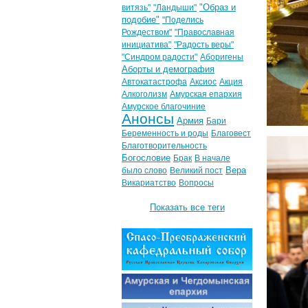
"Образ и
витязь"
"Ландыши"
подобие"
"Поделись
Рождеством"
"Православная
инициатива"
"Радость веры"
"Синдром радости"
Аборигены
Аборты и демография
Автокатастрофа
Аксиос
Акция
Алкоголизм
Амурская епархия
Амурское благочиние
Анонсы
Армия
Бари
Беременность и роды
Благовест
Благотворительность
Богословие
Брак
В начале
Вера
было слово
Великий пост
Викариатство
Вопросы
Показать все теги