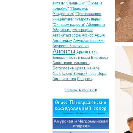
"Образ и
витязь"
"Ландыши"
подобие"
"Поделись
Рождеством"
"Православная
инициатива"
"Радость веры"
"Синдром радости"
Аборигены
Аборты и демография
Автокатастрофа
Аксиос
Акция
Алкоголизм
Амурская епархия
Амурское благочиние
Анонсы
Армия
Бари
Беременность и роды
Благовест
Благотворительность
Богословие
Брак
В начале
Вера
было слово
Великий пост
Викариатство
Вопросы
Показать все теги