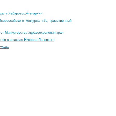
тдела Хабаровской епархии
Всероссийского конкурса «За нравственный
 от Министерства здравоохранения края
тию святителя Николая Японского
стока»