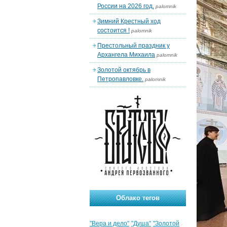
России на 2026 год.
palomnik
Зимний Крестный ход
состоится !
palomnik
Престольный праздник у
Архангела Михаила
palomnik
Золотой октябрь в
Петропавловке.
palomnik
Облако тегов
"Вера и дело"
"Душа"
"Золотой