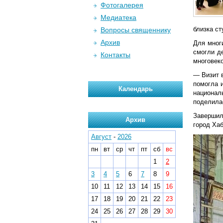
Фотогалерея
Медиатека
близка с
Вопросы священнику
Архив
Для мног
смогли д
Контакты
многовеко
— Визит в
помогла 
Календарь
национал
поделила
Завершил
Архив
город Хаб
Август
-
2026
пн
вт
ср
чт
пт
сб
вс
1
2
3
4
5
6
7
8
9
10
11
12
13
14
15
16
17
18
19
20
21
22
23
24
25
26
27
28
29
30