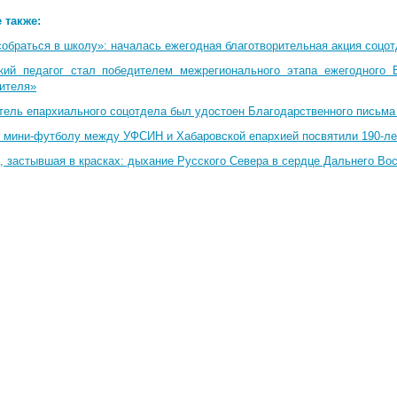
 также:
собраться в школу»: началась ежегодная благотворительная акция соцо
кий педагог стал победителем межрегионального этапа ежегодного 
чителя»
тель епархиального соцотдела был удостоен Благодарственного письма
о мини-футболу между УФСИН и Хабаровской епархией посвятили 190-ле
, застывшая в красках: дыхание Русского Севера в сердце Дальнего Во