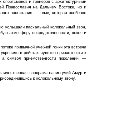
х спортсменов и тренеров с архитектурными
ией Православия на Дальнем Востоке, но и
вного воспитания — теме, которая особенно
вую услышали пасхальный колокольный звон,
обую атмосферу сосредоточенности, покоя и
потоке привычной учебной гонки эта встреча
 укрепило в ребятах чувство причастности к
, а символ приемственгости поколений, —
величественная панорама на могучий Амур и
присоединившись к колокольному звону.