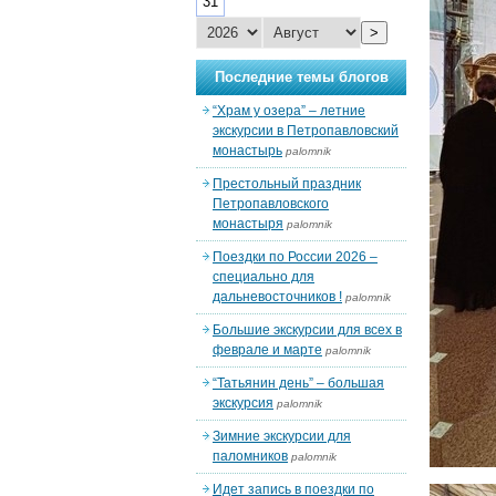
31
>
Последние темы блогов
“Храм у озера” – летние
экскурсии в Петропавловский
монастырь
palomnik
Престольный праздник
Петропавловского
монастыря
palomnik
Поездки по России 2026 –
специально для
дальневосточников !
palomnik
Большие экскурсии для всех в
феврале и марте
palomnik
“Татьянин день” – большая
экскурсия
palomnik
Зимние экскурсии для
паломников
palomnik
Идет запись в поездки по