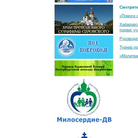
Смотрите
«Помоги 
Хабаровс
подвиг у
Руководи
Турнир п
«Молитва