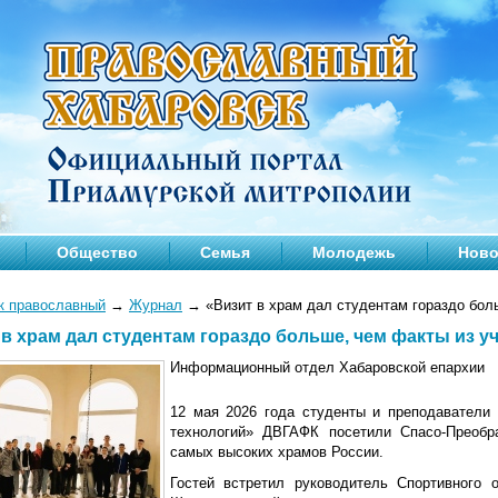
Общество
Семья
Молодежь
Ново
к православный
→
Журнал
→
«Визит в храм дал студентам гораздо бол
 в храм дал студентам гораздо больше, чем факты из у
Информационный отдел Хабаровской епархии
12 мая 2026 года студенты и преподаватели
технологий» ДВГАФК посетили Спасо-Преоб
самых высоких храмов России.
Гостей встретил руководитель Спортивного 