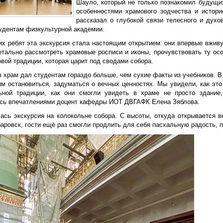
Шауло, который не только познакомил будущи
особенностями храмового зодчества и истор
рассказал о глубокой связи телесного и духо
тудентам физкультурной академии.
их ребят эта экскурсия стала настоящим открытием: они впервые вжи
етально рассмотреть храмовые росписи и иконы, прочувствовать ту ос
вой традиции, которая царит под сводами собора.
 храм дал студентам гораздо больше, чем сухие факты из учебников. В 
им остановиться, задуматься о вечных ценностях. Мы увидели, как это
ьной традиции, как они смогли увидеть в храме не просто здание
сь впечатлениями доцент кафедры ИОТ ДВГАФК Елена Зяблова.
ась экскурсия на колокольне собора. С высоты, откуда открывается 
аровск, гости ещё раз смогли продлить для себя пасхальную радость, 