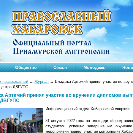
Общество
Семья
Молодежь
Ново
к православный
→
Журнал
→
Владыка Артемий принял участие во вруч
 центра ДВГУПС
а Артемий принял участие во вручении дипломов вып
 ДВГУПС
Информационный отдел Хабаровской епархии
31 августа 2022 года на площади «Город вои
студентам, успешно завершившим обучени
мероприятии принял участие митрополит Хабар