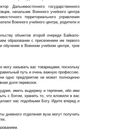
ктор Дальневосточного государственного
вцев, начальник Военного учебного центра
евосточного территориального управления
атели Военного учебного центра, родители и
льству объектов второй очереди Байкало-
шем образовании с присвоением им первого
и обучение в Военном учебном центре, трое
ю могу называть вас товарищами, поскольку
правильный путь и очень важную профессию.
 ни одно предприятие не может полноценно
вная доля перевозок.
удрия, иметь выдержку и терпение, ибо ими
ть с Богом, хранить то, что вложили в вас
делают нас подобными Богу. Идите вперед и
ты дневного отделения вуза могут получить
тях.
рованием.