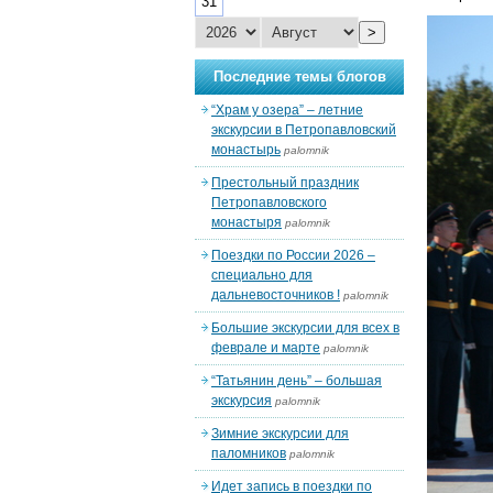
31
>
Последние темы блогов
“Храм у озера” – летние
экскурсии в Петропавловский
монастырь
palomnik
Престольный праздник
Петропавловского
монастыря
palomnik
Поездки по России 2026 –
специально для
дальневосточников !
palomnik
Большие экскурсии для всех в
феврале и марте
palomnik
“Татьянин день” – большая
экскурсия
palomnik
Зимние экскурсии для
паломников
palomnik
Идет запись в поездки по