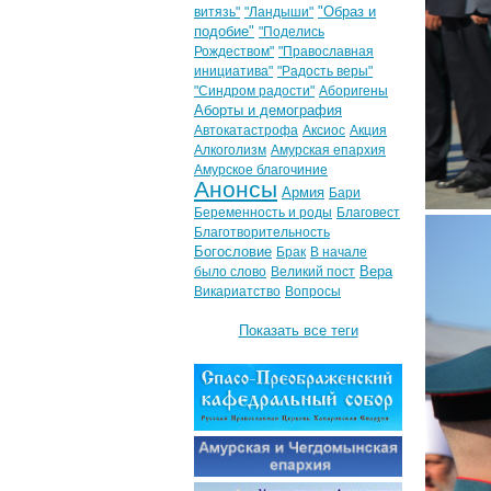
"Образ и
витязь"
"Ландыши"
подобие"
"Поделись
Рождеством"
"Православная
инициатива"
"Радость веры"
"Синдром радости"
Аборигены
Аборты и демография
Автокатастрофа
Аксиос
Акция
Алкоголизм
Амурская епархия
Амурское благочиние
Анонсы
Армия
Бари
Беременность и роды
Благовест
Благотворительность
Богословие
Брак
В начале
Вера
было слово
Великий пост
Викариатство
Вопросы
Показать все теги