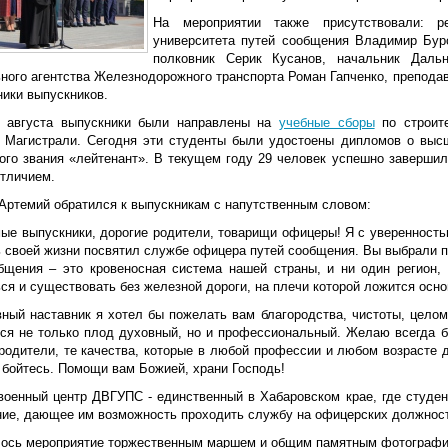
На мероприятии также присутствовали: ре
университета путей сообщения Владимир Буро
полковник Серик Кусанов, начальник Дальн
ного агентства Железнодорожного транспорта Роман Гапченко, преподав
ники выпускников.
 августа выпускники были направлены на
учебные сборы
по строите
 Магистрали. Сегодня эти студенты были удостоены дипломов о выс
ого звания «лейтенант». В текущем году 29 человек успешно завершил
отличием.
Артемий обратился к выпускникам с напутственным словом:
мые выпускники, дорогие родители, товарищи офицеры! Я с уверенность
ь своей жизни посвятил службе офицера путей сообщения. Вы выбрали 
бщения – это кровеносная система нашей страны, и ни один регион,
ся и существовать без железной дороги, на плечи которой ложится осно
вный наставник я хотел бы пожелать вам благородства, чистоты, целом
тся не только плод духовный, но и профессиональный. Желаю всегда бы
 родители, те качества, которые в любой профессии и любом возрасте 
 бойтесь. Помощи вам Божией, храни Господь!
военный центр ДВГУПС - единственный в Хабаровском крае, где студен
ние, дающее им возможность проходить службу на офицерских должнос
ось мероприятие торжественным маршем и общим памятным фотографи