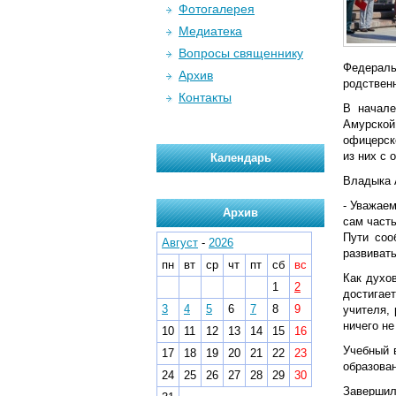
Фотогалерея
Медиатека
Вопросы священнику
Федераль
Архив
родствен
Контакты
В начале
Амурской
офицерск
из них с 
Календарь
Владыка 
- Уважае
Архив
сам част
Пути соо
Август
-
2026
развивать
пн
вт
ср
чт
пт
сб
вс
Как духо
1
2
достигае
3
4
5
6
7
8
9
учителя,
ничего не
10
11
12
13
14
15
16
Учебный 
17
18
19
20
21
22
23
образова
24
25
26
27
28
29
30
Завершил