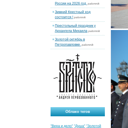
России на 2026 год.
palomnik
Зимний Крестный ход
состоится !
palomnik
Престольный праздник у
Архангела Михаила
palomnik
Золотой октябрь в
Петропавловке.
palomnik
Облако тегов
"Вера и дело"
"Душа"
"Золотой