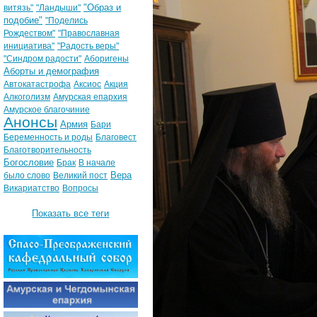
"Образ и
витязь"
"Ландыши"
подобие"
"Поделись
Рождеством"
"Православная
инициатива"
"Радость веры"
"Синдром радости"
Аборигены
Аборты и демография
Автокатастрофа
Аксиос
Акция
Алкоголизм
Амурская епархия
Амурское благочиние
Анонсы
Армия
Бари
Беременность и роды
Благовест
Благотворительность
Богословие
Брак
В начале
Вера
было слово
Великий пост
Викариатство
Вопросы
Показать все теги