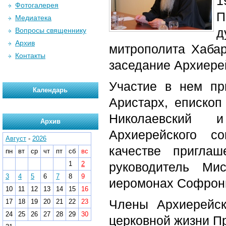
1
Фотогалерея
П
Медиатека
д
Вопросы священнику
Архив
митрополита Хабар
Контакты
заседание Архиере
Участие в нем пр
Календарь
Аристарх, епископ
Николаевский и
Архив
Архиерейского с
Август
-
2026
качестве приглаш
пн
вт
ср
чт
пт
сб
вс
1
2
руководитель Ми
3
4
5
6
7
8
9
иеромонах Софрони
10
11
12
13
14
15
16
Члены Архиерейск
17
18
19
20
21
22
23
24
25
26
27
28
29
30
церковной жизни П