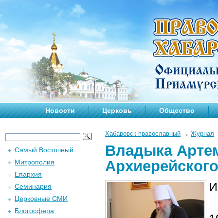
Новости
Церковь
Общество
Хабаровск православный
→
Журнал
Владыка Артем
Самый Восточный
Архиерейского
Митрополия
Епархия
И
Семинария
Церковные СМИ
Блогосфера