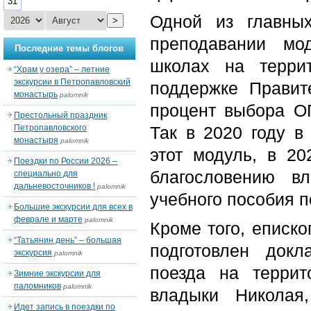
31
Одной из главны
>
преподавании мо
Последние темы блогов
школах на терри
“Храм у озера” – летние
экскурсии в Петропавловский
поддержке Правит
монастырь
palomnik
процент выбора ОП
Престольный праздник
Петропавловского
Так в 2020 году в
монастыря
palomnik
этот модуль, в 2
Поездки по России 2026 –
благословению в
специально для
дальневосточников !
palomnik
учебного пособия 
Большие экскурсии для всех в
феврале и марте
palomnik
Кроме того, еписк
“Татьянин день” – большая
подготовлен док
экскурсия
palomnik
поезда на терри
Зимние экскурсии для
паломников
palomnik
владыки Николая
Идет запись в поездки по