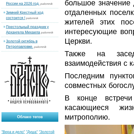
большое значение
России на 2026 год.
palomnik
отдаленных поселк
Зимний Крестный ход
состоится !
palomnik
жителей этих пос
Престольный праздник у
интересующие вопр
Архангела Михаила
palomnik
Церкви.
Золотой октябрь в
Петропавловке.
palomnik
Также на засед
взаимодействия с к
Последним пункт
совместных богосл
В конце встречи
касающиеся жиз
митрополию.
Облако тегов
"Вера и дело"
"Душа"
"Золотой