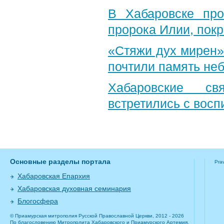
В Хабаровске пр
пророка Илии, пок
«Стяжи дух мирен»
почтили память неб
Хабаровские св
встретились с вос
Основные разделы портала
Pra
Хабаровская Епархия
Хабаровская духовная семинария
Блогосфера
© Приамурская митрополия Русской Православной Церкви, 2012 - 2026
По благословению Митрополита Хабаровского и Приамурского Артемия.