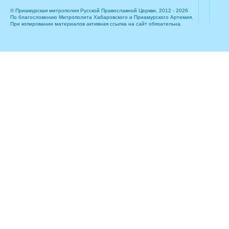
© Приамурская митрополия Русской Православной Церкви, 2012 - 2026
По благословению Митрополита Хабаровского и Приамурского Артемия.
При копировании материалов активная ссылка на сайт обязательна.