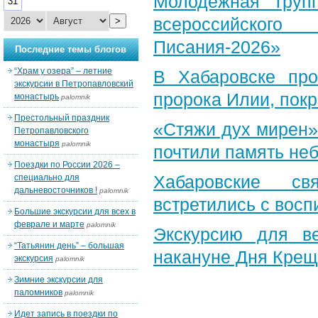
Молодежная груп
31
всероссийского
>
Писания-2026»
Последние темы блогов
“Храм у озера” – летние
В Хабаровске пр
экскурсии в Петропавловский
пророка Илии, пок
монастырь
palomnik
Престольный праздник
«Стяжи дух мирен»
Петропавловского
монастыря
palomnik
почтили память неб
Поездки по России 2026 –
Хабаровские св
специально для
дальневосточников !
palomnik
встретились с вос
Большие экскурсии для всех в
феврале и марте
palomnik
Экскурсию для в
“Татьянин день” – большая
накануне Дня Крещ
экскурсия
palomnik
Зимние экскурсии для
паломников
palomnik
Идет запись в поездки по