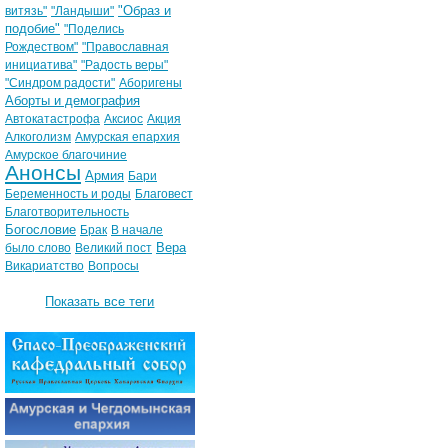
"Образ и
витязь"
"Ландыши"
подобие"
"Поделись
Рождеством"
"Православная
инициатива"
"Радость веры"
"Синдром радости"
Аборигены
Аборты и демография
Автокатастрофа
Аксиос
Акция
Алкоголизм
Амурская епархия
Амурское благочиние
Анонсы
Армия
Бари
Беременность и роды
Благовест
Благотворительность
Богословие
Брак
В начале
Вера
было слово
Великий пост
Викариатство
Вопросы
Показать все теги