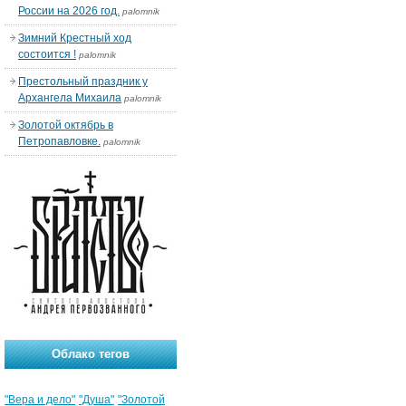
России на 2026 год.
palomnik
Зимний Крестный ход
состоится !
palomnik
Престольный праздник у
Архангела Михаила
palomnik
Золотой октябрь в
Петропавловке.
palomnik
Облако тегов
"Вера и дело"
"Душа"
"Золотой