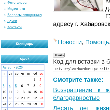
К
Фотогалерея
д
Медиатека
Г
Вопросы священнику
Архив
адресу г. Хабаровск
Контакты
Новости
,
Помощь
Календарь
Архив
Код для вставки в 
Август
-
2026
пн
вт
ср
чт
пт
сб
вс
Смотрите также:
1
2
3
4
5
6
7
8
9
Возвращение к ж
10
11
12
13
14
15
16
благодарностью
17
18
19
20
21
22
23
24
25
26
27
28
29
30
Десять лет жизн