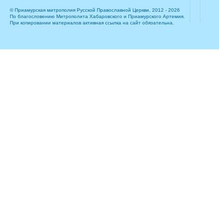
© Приамурская митрополия Русской Православной Церкви, 2012 - 2026
По благословению Митрополита Хабаровского и Приамурского Артемия.
При копировании материалов активная ссылка на сайт обязательна.