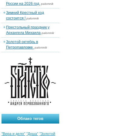
России на 2026 год.
palomnik
Зимний Крестный ход
состоится !
palomnik
Престольный праздник у
Архангела Михаила
palomnik
Золотой октябрь в
Петропавловке.
palomnik
Облако тегов
"Вера и дело"
"Душа"
"Золотой