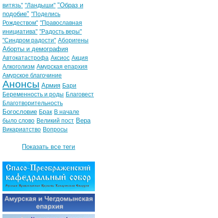
"Образ и
витязь"
"Ландыши"
подобие"
"Поделись
Рождеством"
"Православная
инициатива"
"Радость веры"
"Синдром радости"
Аборигены
Аборты и демография
Автокатастрофа
Аксиос
Акция
Алкоголизм
Амурская епархия
Амурское благочиние
Анонсы
Армия
Бари
Беременность и роды
Благовест
Благотворительность
Богословие
Брак
В начале
Вера
было слово
Великий пост
Викариатство
Вопросы
Показать все теги