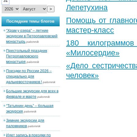
31
Лепетухина
>
Помощь от главног
Последние темы блогов
мастер-класс
“Храм у озера” – летние
экскурсии в Петропавловский
180 килограммо
монастырь
palomnik
«Милосердие»
Престольный праздник
Петропавловского
монастыря
palomnik
«Дело сестричеств
Поездки по России 2026 –
человек»
специально для
дальневосточников !
palomnik
Большие экскурсии для всех в
феврале и марте
palomnik
“Татьянин день” – большая
экскурсия
palomnik
Зимние экскурсии для
паломников
palomnik
Идет запись в поездки по