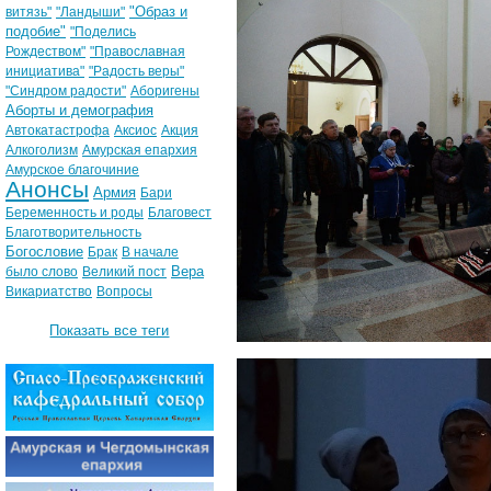
"Образ и
витязь"
"Ландыши"
подобие"
"Поделись
Рождеством"
"Православная
инициатива"
"Радость веры"
"Синдром радости"
Аборигены
Аборты и демография
Автокатастрофа
Аксиос
Акция
Алкоголизм
Амурская епархия
Амурское благочиние
Анонсы
Армия
Бари
Беременность и роды
Благовест
Благотворительность
Богословие
Брак
В начале
Вера
было слово
Великий пост
Викариатство
Вопросы
Показать все теги