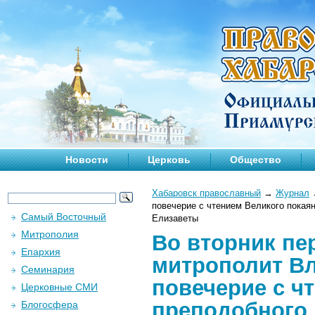
Новости
Церковь
Общество
Хабаровск православный
→
Журнал
повечерие с чтением Великого покая
Самый Восточный
Елизаветы
Митрополия
Во вторник пе
Епархия
митрополит В
Семинария
повечерие с ч
Церковные СМИ
преподобного 
Блогосфера