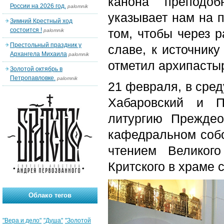
канона преподоб
России на 2026 год.
palomnik
указывает нам на 
Зимний Крестный ход
состоится !
том, чтобы через р
palomnik
Престольный праздник у
славе, к источнику
Архангела Михаила
palomnik
отметил архипасты
Золотой октябрь в
Петропавловке.
palomnik
21 февраля, в сред
Хабаровский и П
литургию Прежде
кафедральном собо
чтением Великог
Критского в храме 
Облако тегов
"Вера и дело"
"Душа"
"Золотой