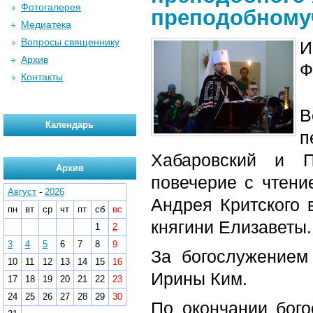
Фотогалерея
преподобному
Медиатека
Вопросы священнику
И
Архив
Ф
Контакты
В
Календарь
п
Хабаровский и П
Архив
повечерие с чтени
Август
-
2026
Андрея Критского 
пн
вт
ср
чт
пт
сб
вс
княгини Елизаветы.
1
2
3
4
5
6
7
8
9
За богослужением
10
11
12
13
14
15
16
Ирины Ким.
17
18
19
20
21
22
23
24
25
26
27
28
29
30
По окончании бог