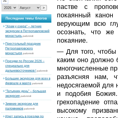
31
пастве с пропов
>
покаянный канон 
Последние темы блогов
верующим всю глу
“Храм у озера” – летние
осознать, что же
экскурсии в Петропавловский
монастырь
palomnik
покаяние.
Престольный праздник
Петропавловского
— Для того, чтобы
монастыря
palomnik
каким оно должно 
Поездки по России 2026 –
специально для
многочисленные пр
дальневосточников !
palomnik
разъясняя нам, 
Большие экскурсии для всех в
феврале и марте
недосягаемой для 
palomnik
“Татьянин день” – большая
и подобия Божия
экскурсия
palomnik
грехопадение отп
Зимние экскурсии для
паломников
высокому призва
palomnik
Идет запись в поездки по