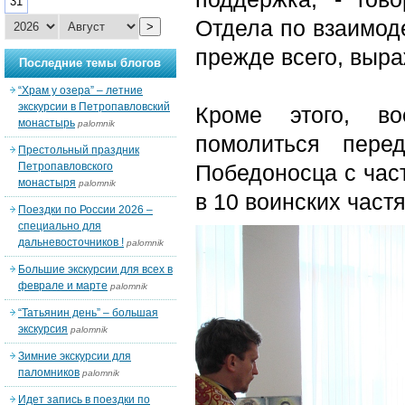
31
Отдела по взаимод
>
прежде всего, выра
Последние темы блогов
“Храм у озера” – летние
экскурсии в Петропавловский
Кроме этого, во
монастырь
palomnik
помолиться пере
Престольный праздник
Петропавловского
Победоносца с час
монастыря
palomnik
в 10 воинских частя
Поездки по России 2026 –
специально для
дальневосточников !
palomnik
Большие экскурсии для всех в
феврале и марте
palomnik
“Татьянин день” – большая
экскурсия
palomnik
Зимние экскурсии для
паломников
palomnik
Идет запись в поездки по