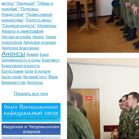
"Образ и
витязь"
"Ландыши"
подобие"
"Поделись
Рождеством"
"Православная
инициатива"
"Радость веры"
"Синдром радости"
Аборигены
Аборты и демография
Автокатастрофа
Аксиос
Акция
Алкоголизм
Амурская епархия
Амурское благочиние
Анонсы
Армия
Бари
Беременность и роды
Благовест
Благотворительность
Богословие
Брак
В начале
Вера
было слово
Великий пост
Викариатство
Вопросы
Показать все теги