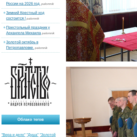
России на 2026 год.
palomnik
Зимний Крестный ход
состоится !
palomnik
Престольный праздник у
Архангела Михаила
palomnik
Золотой октябрь в
Петропавловке.
palomnik
Облако тегов
"Вера и дело"
"Душа"
"Золотой