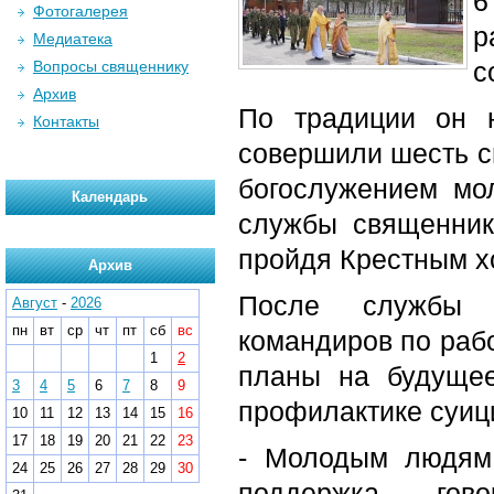
6
Фотогалерея
р
Медиатека
с
Вопросы священнику
Архив
По традиции он н
Контакты
совершили шесть с
богослужением мо
Календарь
службы священник
пройдя Крестным х
Архив
После службы 
Август
-
2026
пн
вт
ср
чт
пт
сб
вс
командиров по раб
1
2
планы на будущее
3
4
5
6
7
8
9
профилактике суиц
10
11
12
13
14
15
16
17
18
19
20
21
22
23
- Молодым людям
24
25
26
27
28
29
30
поддержка, - гов