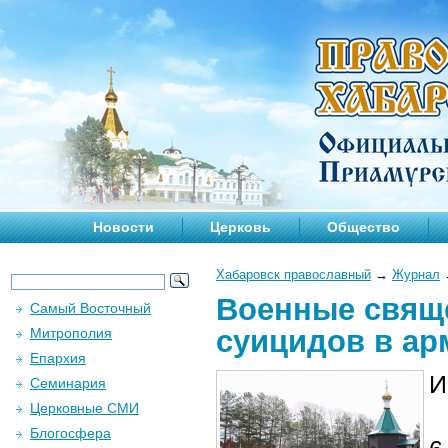
Новости
Церковь
Общество
Хабаровск православный
→
Журнал
Военные свящ
Самый Восточный
суицидов в ар
Митрополия
Епархия
И
Семинария
Церковные СМИ
Блогосфера