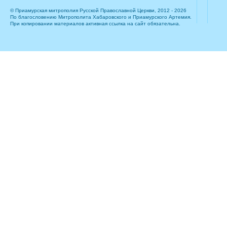
© Приамурская митрополия Русской Православной Церкви, 2012 - 2026
По благословению Митрополита Хабаровского и Приамурского Артемия.
При копировании материалов активная ссылка на сайт обязательна.