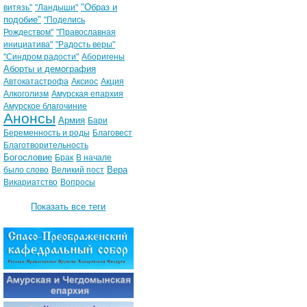
"Образ и
витязь"
"Ландыши"
подобие"
"Поделись
Рождеством"
"Православная
инициатива"
"Радость веры"
"Синдром радости"
Аборигены
Аборты и демография
Автокатастрофа
Аксиос
Акция
Алкоголизм
Амурская епархия
Амурское благочиние
Анонсы
Армия
Бари
Беременность и роды
Благовест
Благотворительность
Богословие
Брак
В начале
Вера
было слово
Великий пост
Викариатство
Вопросы
Показать все теги