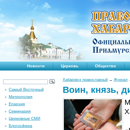
Новости
Церковь
Общество
Хабаровск православный
→
Журнал
Воин, князь, д
Самый Восточный
Митрополия
М
Епархия
Х
Семинария
Церковные СМИ
Блогосфера