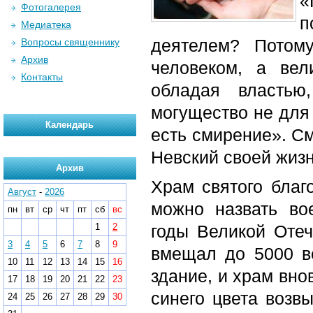
«
Фотогалерея
п
Медиатека
деятелем? Потом
Вопросы священнику
Архив
человеком, а вел
Контакты
обладая властью
могущество не для 
Календарь
есть смирение». См
Невский своей жиз
Архив
Храм святого благ
Август
-
2026
можно назвать во
пн
вт
ср
чт
пт
сб
вс
1
2
годы Великой Отеч
3
4
5
6
7
8
9
вмещал до 5000 в
10
11
12
13
14
15
16
здание, и храм вно
17
18
19
20
21
22
23
синего цвета возв
24
25
26
27
28
29
30