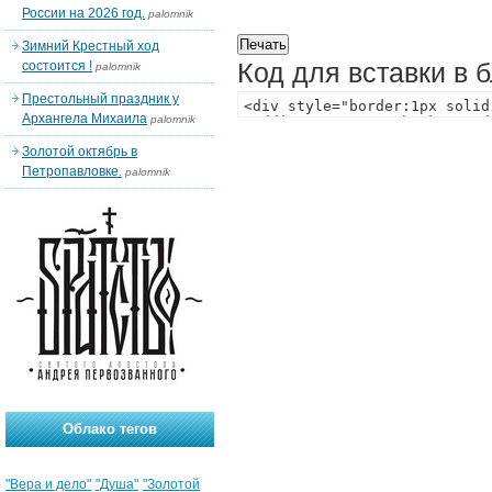
России на 2026 год.
palomnik
Зимний Крестный ход
Код для вставки в 
состоится !
palomnik
Престольный праздник у
Архангела Михаила
palomnik
Золотой октябрь в
Петропавловке.
palomnik
Облако тегов
"Вера и дело"
"Душа"
"Золотой