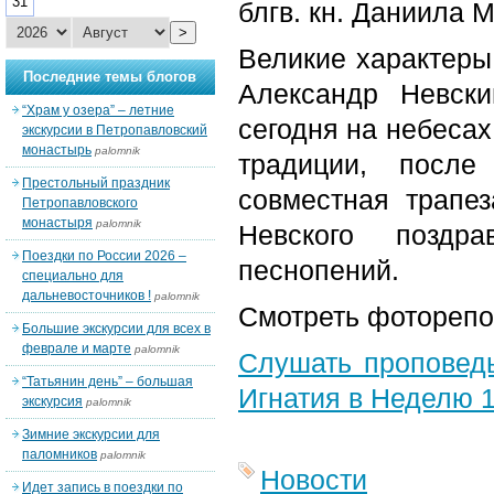
31
блгв. кн. Даниила 
>
Великие характеры 
Последние темы блогов
Александр Невск
“Храм у озера” – летние
сегодня на небесах
экскурсии в Петропавловский
монастырь
palomnik
традиции, после
Престольный праздник
совместная трапе
Петропавловского
монастыря
palomnik
Невского поздр
Поездки по России 2026 –
песнопений.
специально для
дальневосточников !
palomnik
Смотреть фотореп
Большие экскурсии для всех в
феврале и марте
palomnik
Слушать проповедь
“Татьянин день” – большая
Игнатия в Неделю 
экскурсия
palomnik
Зимние экскурсии для
паломников
palomnik
Новости
Идет запись в поездки по