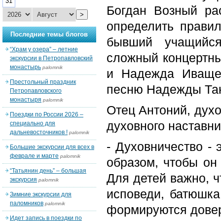
31
Богдан Возный ра
>
определить правил
Последние темы блогов
бывший учащийся
“Храм у озера” – летние
сложный концертны
экскурсии в Петропавловский
монастырь
palomnik
и Надежда Иващен
Престольный праздник
песню Надежды Та
Петропавловского
монастыря
palomnik
Отец Антоний, духо
Поездки по России 2026 –
духовного наставни
специально для
дальневосточников !
palomnik
- Духовничество - 
Большие экскурсии для всех в
феврале и марте
palomnik
образом, чтобы он
“Татьянин день” – большая
Для детей важно, ч
экскурсия
palomnik
исповеди, батюшка 
Зимние экскурсии для
паломников
palomnik
формируются довер
Идет запись в поездки по