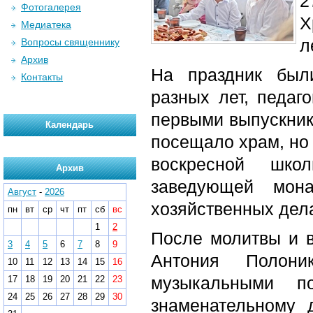
2
Фотогалерея
Х
Медиатека
л
Вопросы священнику
Архив
На праздник был
Контакты
разных лет, педаг
первыми выпускник
Календарь
посещало храм, но
воскресной шко
Архив
заведующей мон
Август
-
2026
хозяйственных дела
пн
вт
ср
чт
пт
сб
вс
1
2
После молитвы и в
3
4
5
6
7
8
9
Антония Полони
10
11
12
13
14
15
16
музыкальными п
17
18
19
20
21
22
23
24
25
26
27
28
29
30
знаменательному 