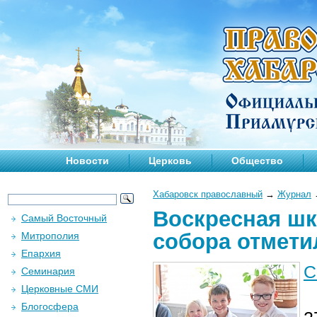
Новости
Церковь
Общество
Хабаровск православный
→
Журнал
Воскресная шк
Самый Восточный
собора отмети
Митрополия
Епархия
С
Семинария
Церковные СМИ
Блогосфера