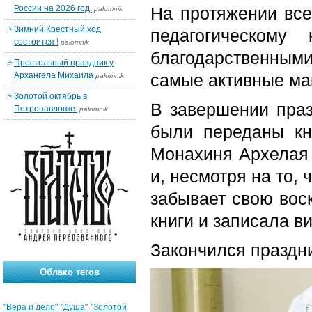
России на 2026 год.
На протяжении все
palomnik
Зимний Крестный ход
педагогическому
состоится !
palomnik
благодарственны
Престольный праздник у
Архангела Михаила
самые активные мам
palomnik
Золотой октябрь в
В завершении праз
Петропавловке.
palomnik
были переданы кн
Монахиня Архелая 
и, несмотря на то, 
забывает свою вос
книги и записала в
Закончился праздн
Облако тегов
"Вера и дело"
"Душа"
"Золотой