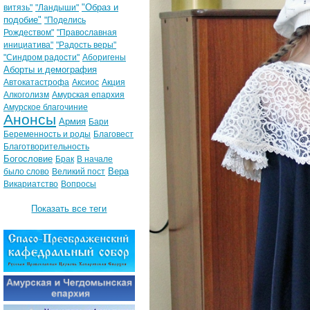
"Образ и
витязь"
"Ландыши"
подобие"
"Поделись
Рождеством"
"Православная
инициатива"
"Радость веры"
"Синдром радости"
Аборигены
Аборты и демография
Автокатастрофа
Аксиос
Акция
Алкоголизм
Амурская епархия
Амурское благочиние
Анонсы
Армия
Бари
Беременность и роды
Благовест
Благотворительность
Богословие
Брак
В начале
Вера
было слово
Великий пост
Викариатство
Вопросы
Показать все теги