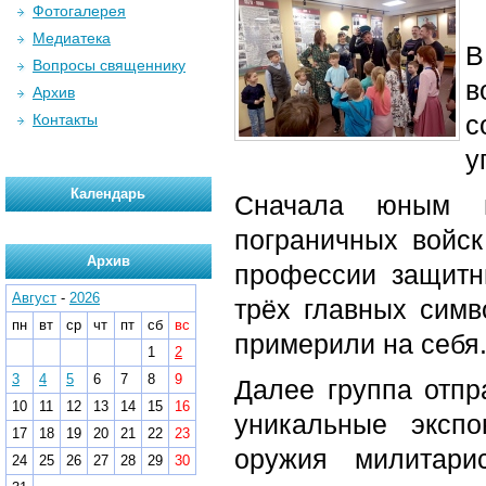
Фотогалерея
Медиатека
В
Вопросы священнику
в
Архив
с
Контакты
у
Календарь
Сначала юным г
пограничных войск
Архив
профессии защитн
Август
-
2026
трёх главных сим
пн
вт
ср
чт
пт
сб
вс
примерили на себя
1
2
3
4
5
6
7
8
9
Далее группа отпр
10
11
12
13
14
15
16
уникальные эксп
17
18
19
20
21
22
23
оружия милитари
24
25
26
27
28
29
30