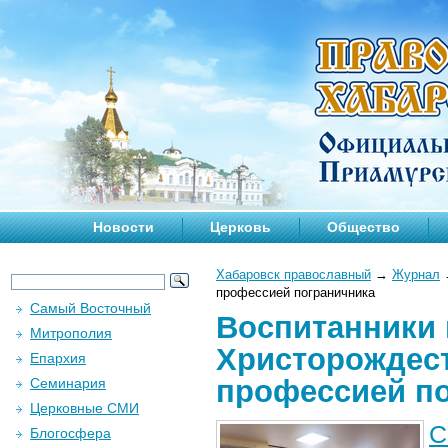
Новости
Церковь
Общество
Хабаровск православный
→
Журнал
профессией пограничника
Самый Восточный
Воспитанники
Митрополия
Христорождест
Епархия
профессией п
Семинария
Церковные СМИ
С
Блогосфера