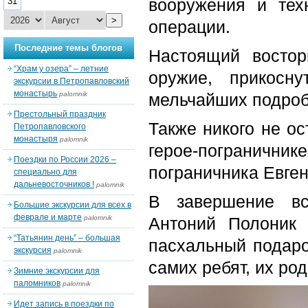
вооружения и тех
31
>
операции.
Последние темы блогов
Настоящий востор
“Храм у озера” – летние
оружие, прикосн
экскурсии в Петропавловский
монастырь
palomnik
мельчайших подроб
Престольный праздник
Также никого не о
Петропавловского
монастыря
palomnik
герое-пограничнике
Поездки по России 2026 –
пограничника Евге
специально для
дальневосточников !
palomnik
В завершение вс
Большие экскурсии для всех в
феврале и марте
palomnik
Антоний Полоник 
“Татьянин день” – большая
пасхальный подаро
экскурсия
palomnik
самих ребят, их род
Зимние экскурсии для
паломников
palomnik
Идет запись в поездки по