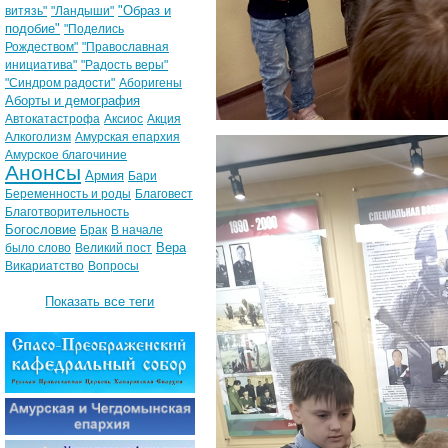
"Образ и
витязь"
"Ландыши"
подобие"
"Поделись
Рождеством"
"Православная
инициатива"
"Радость веры"
"Синдром радости"
Аборигены
Аборты и демография
Автокатастрофа
Аксиос
Акция
Алкоголизм
Амурская епархия
Амурское благочиние
Анонсы
Армия
Бари
Беременность и роды
Благовест
Благотворительность
Богословие
Брак
В начале
Вера
было слово
Великий пост
Викариатство
Вопросы
Показать все теги