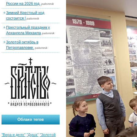
России на 2026 год.
palomnik
Зимний Крестный ход
состоится !
palomnik
Престольный праздник у
Архангела Михаила
palomnik
Золотой октябрь в
Петропавловке.
palomnik
Облако тегов
"Вера и дело"
"Душа"
"Золотой