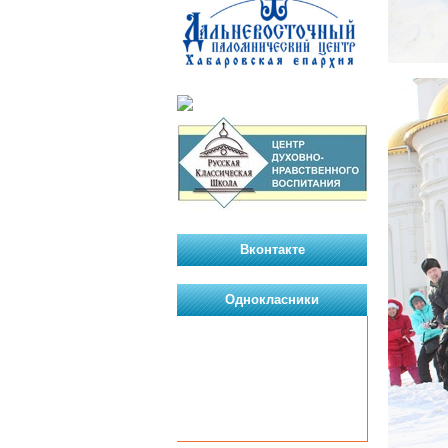
Вконтакте
Однокласники