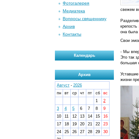
Фотогалерея
свежем в
Медиатека
Вопросы священнику
Разделив
Архив
крепость
она была 
Контакты
Свои эмоц
- Мы впе
Календарь
Это так з
большая 
Уставшие
Архив
жизни пре
Август
-
2026
пн
вт
ср
чт
пт
сб
вс
1
2
3
4
5
6
7
8
9
10
11
12
13
14
15
16
17
18
19
20
21
22
23
24
25
26
27
28
29
30