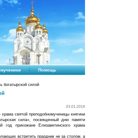
мученики
Помощь
ь богатырской силой
ой
03.01.2016
го храма святой преподобномученицы княгини
атырская сила», посвященный дню памяти
й год прихожане Елизаветинского храма
елающих встретить праздник не за столом, а