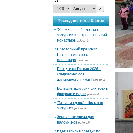
31
>
Последние темы блогов
“Храм у озера” – летние
экскурсии в Петропавловский
монастырь
palomnik
Престольный праздник
Петропавловского
монастыря
palomnik
Поездки по России 2026 –
специально для
дальневосточников !
palomnik
Большие экскурсии для всех в
феврале и марте
palomnik
“Татьянин день” – большая
экскурсия
palomnik
Зимние экскурсии для
паломников
palomnik
Идет запись в поездки по