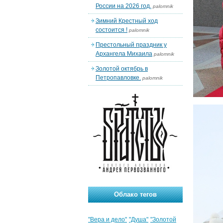
России на 2026 год.
palomnik
Зимний Крестный ход
состоится !
palomnik
Престольный праздник у
Архангела Михаила
palomnik
Золотой октябрь в
Петропавловке.
palomnik
Облако тегов
"Вера и дело"
"Душа"
"Золотой