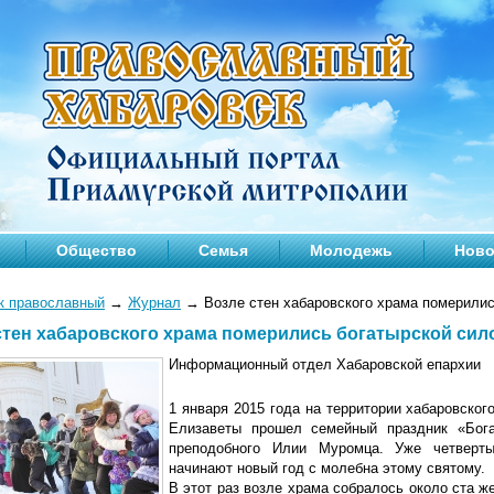
Общество
Семья
Молодежь
Ново
к православный
→
Журнал
→
Возле стен хабаровского храма померилис
стен хабаровского храма померились богатырской сил
Информационный отдел Хабаровской епархии
1 января 2015 года на территории хабаровско
Елизаветы прошел семейный праздник «Бог
преподобного Илии Муромца. Уже четверты
начинают новый год с молебна этому святому.
В этот раз возле храма собралось около ста ж