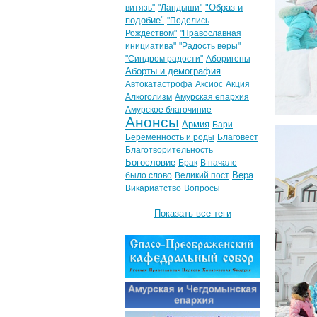
"Образ и
витязь"
"Ландыши"
подобие"
"Поделись
Рождеством"
"Православная
инициатива"
"Радость веры"
"Синдром радости"
Аборигены
Аборты и демография
Автокатастрофа
Аксиос
Акция
Алкоголизм
Амурская епархия
Амурское благочиние
Анонсы
Армия
Бари
Беременность и роды
Благовест
Благотворительность
Богословие
Брак
В начале
Вера
было слово
Великий пост
Викариатство
Вопросы
Показать все теги