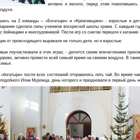
активно и весело, перед этим помолившись
оздухе.
шись на 2 команды – «Богатыри» и «Креативщики» - взрослые и дет
 заранее сделали папы учеников воскресной школы храма. С каждым год
с бойницами и многоуровневой. После игр со снегом перешли к катанию 
ии от происходящего выражали не только дети, но и взрослые.
рвые поучаствовали в этих играх, - делится своим впечатлением прихо
дорово, активно провести всей семьей время на свежем воздухе. В таки
семья.
 «богатыри» после всех состязаний отправились пить чай. Во время ча
подобного Илии Муромца, день которого и праздновали в первый день н