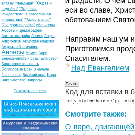
и радости. О чем с
"Образ и
витязь"
"Ландыши"
еси во славе, Хрис
подобие"
"Поделись
Рождеством"
"Православная
обетованием Свято
инициатива"
"Радость веры"
"Синдром радости"
Аборигены
Аборты и демография
Автокатастрофа
Аксиос
Акция
Направим наш ум и 
Алкоголизм
Амурская епархия
Приготовимся проде
Амурское благочиние
Анонсы
Армия
Бари
Спасителем.
Беременность и роды
Благовест
Благотворительность
Над Евангелием
Богословие
Брак
В начале
Вера
было слово
Великий пост
Викариатство
Вопросы
Код для вставки в 
Показать все теги
Смотрите также:
О вере, двигающей 