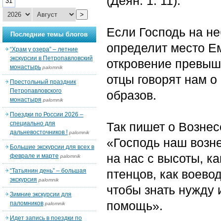
(Деян. 1: 11).
31
>
Если Господь на не
Последние темы блогов
определит место Е
“Храм у озера” – летние
экскурсии в Петропавловский
откровение превыш
монастырь
palomnik
отцы говорят нам 
Престольный праздник
Петропавловского
образов.
монастыря
palomnik
Поездки по России 2026 –
специально для
Так пишет о Вознес
дальневосточников !
palomnik
«Господь наш возне
Большие экскурсии для всех в
на нас с высоты, ка
феврале и марте
palomnik
“Татьянин день” – большая
птенцов, как воево
экскурсия
palomnik
чтобы знать нужду 
Зимние экскурсии для
помощь».
паломников
palomnik
Идет запись в поездки по