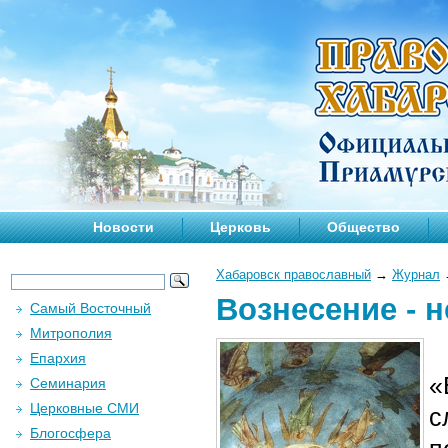
Новости
Церковь
Общество
Хабаровск православный
→
Журнал
Вознесение - 
Самый Восточный
Митрополия
Епархия
«
Семинария
Церковные СМИ
с
Блогосфера