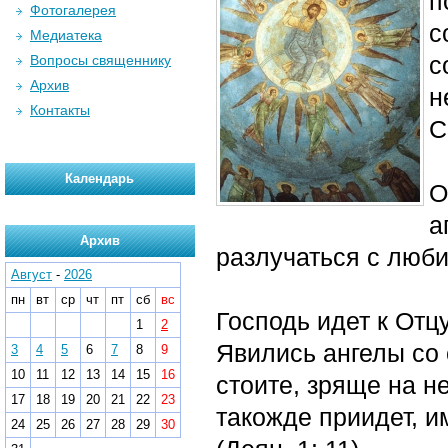
п
Фотогалерея
с
Медиатека
с
Вопросы священнику
Архив
н
Контакты
С
Календарь
О
а
Архив
разлучаться с люби
Август
-
2026
пн
вт
ср
чт
пт
сб
вс
Господь идет к Отц
1
2
Явились ангелы со
3
4
5
6
7
8
9
10
11
12
13
14
15
16
стоите, зряще на н
17
18
19
20
21
22
23
такожде приидет, и
24
25
26
27
28
29
30