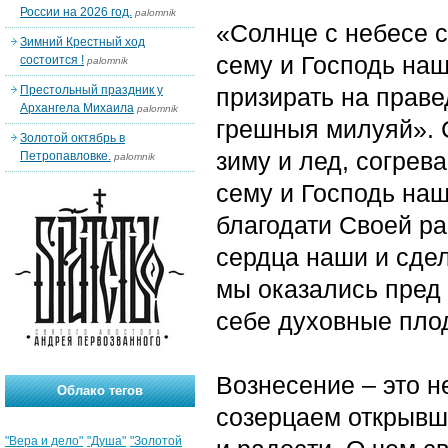
России на 2026 год.
palomnik
«Солнце с небесе с
Зимний Крестный ход
сему и Господь наш
состоится !
palomnik
Престольный праздник у
призирать на прав
Архангела Михаила
palomnik
грешныя милуяй». 
Золотой октябрь в
зиму и лед, согрев
Петропавловке.
palomnik
сему и Господь наш
благодати Своей ра
сердца наши и сде
мы оказались пред
себе духовные пло
Вознесение – это не
Облако тегов
созерцаем открывши
"Вера и дело"
"Душа"
"Золотой