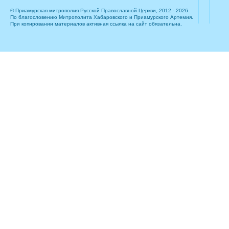
© Приамурская митрополия Русской Православной Церкви, 2012 - 2026
По благословению Митрополита Хабаровского и Приамурского Артемия.
При копировании материалов активная ссылка на сайт обязательна.