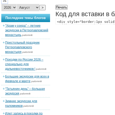
31
>
Код для вставки в 
Последние темы блогов
“Храм у озера” – летние
экскурсии в Петропавловский
монастырь
palomnik
Престольный праздник
Петропавловского
монастыря
palomnik
Поездки по России 2026 –
специально для
дальневосточников !
palomnik
Большие экскурсии для всех в
феврале и марте
palomnik
“Татьянин день” – большая
экскурсия
palomnik
Зимние экскурсии для
паломников
palomnik
Идет запись в поездки по