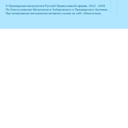
© Приамурская митрополия Русской Православной Церкви, 2012 - 2026
По благословению Митрополита Хабаровского и Приамурского Артемия.
При копировании материалов активная ссылка на сайт обязательна.