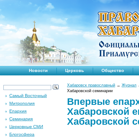
Новости
Церковь
Общество
Хабаровск православный
→
Журнал
Хабаровской семинарии
Самый Восточный
Впервые епарх
Митрополия
Хабаровской е
Епархия
Хабаровской 
Семинария
Церковные СМИ
Блогосфера