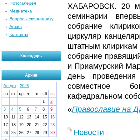
Фотогалерея
ХАБАРОВСК. 20 ма
Медиатека
семинарии вперв
Вопросы священнику
собрание клирик
Архив
циркуляр канцеляр
Контакты
штатным клирикам 
собрание правящий
Календарь
и Приамурский Мар
день проведения
Архив
совместное бо
Август
-
2026
пн
вт
ср
чт
пт
сб
вс
кафедральном собор
1
2
«
Православие на 
3
4
5
6
7
8
9
10
11
12
13
14
15
16
17
18
19
20
21
22
23
Новости
24
25
26
27
28
29
30