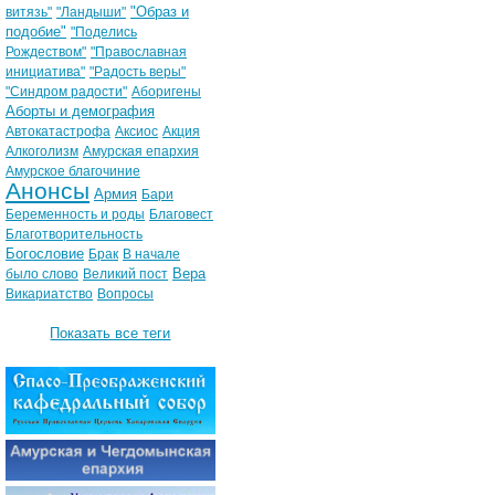
"Образ и
витязь"
"Ландыши"
подобие"
"Поделись
Рождеством"
"Православная
инициатива"
"Радость веры"
"Синдром радости"
Аборигены
Аборты и демография
Автокатастрофа
Аксиос
Акция
Алкоголизм
Амурская епархия
Амурское благочиние
Анонсы
Армия
Бари
Беременность и роды
Благовест
Благотворительность
Богословие
Брак
В начале
Вера
было слово
Великий пост
Викариатство
Вопросы
Показать все теги