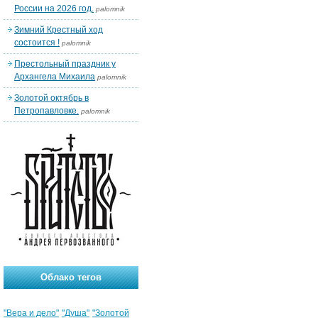
России на 2026 год.
palomnik
Зимний Крестный ход
состоится !
palomnik
Престольный праздник у
Архангела Михаила
palomnik
Золотой октябрь в
Петропавловке.
palomnik
Облако тегов
"Вера и дело"
"Душа"
"Золотой