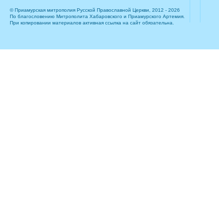
© Приамурская митрополия Русской Православной Церкви, 2012 - 2026
По благословению Митрополита Хабаровского и Приамурского Артемия.
При копировании материалов активная ссылка на сайт обязательна.