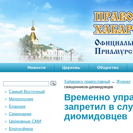
Новости
Церковь
Общество
Хабаровск православный
→
Журнал
священников-диомидовцев
Самый Восточный
Временно упр
Митрополия
запретил в сл
Епархия
диомидовцев
Семинария
Церковные СМИ
Блогосфера