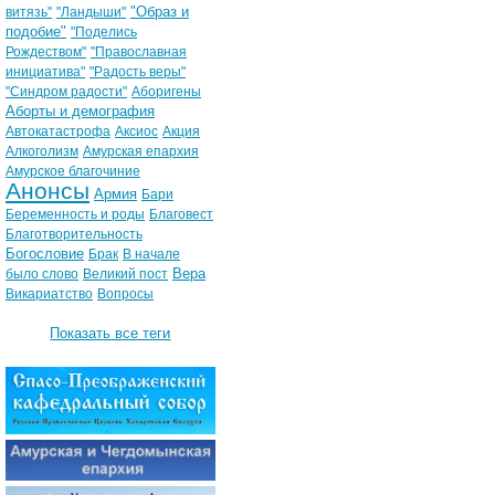
"Образ и
витязь"
"Ландыши"
подобие"
"Поделись
Рождеством"
"Православная
инициатива"
"Радость веры"
"Синдром радости"
Аборигены
Аборты и демография
Автокатастрофа
Аксиос
Акция
Алкоголизм
Амурская епархия
Амурское благочиние
Анонсы
Армия
Бари
Беременность и роды
Благовест
Благотворительность
Богословие
Брак
В начале
Вера
было слово
Великий пост
Викариатство
Вопросы
Показать все теги