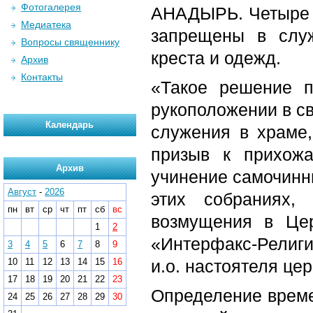
Фотогалерея
АНАДЫРЬ. Четыре 
Медиатека
запрещены в слу
Вопросы священнику
креста и одежд.
Архив
Контакты
«Такое решение п
рукоположении в с
Календарь
служения в храме,
призыв к прихож
Архив
учинение самочинны
Август
-
2026
этих собраниях,
пн
вт
ср
чт
пт
сб
вс
возмущения в Цер
1
2
«Интерфакс-Религи
3
4
5
6
7
8
9
10
11
12
13
14
15
16
и.о. настоятеля це
17
18
19
20
21
22
23
Определение време
24
25
26
27
28
29
30