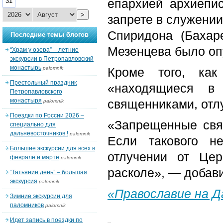
епархией архиепи
31
>
запрете в служени
Спиридона (Бахар
Последние темы блогов
Мезенцева было оп
“Храм у озера” – летние
экскурсии в Петропавловский
монастырь
palomnik
Кроме того, как
Престольный праздник
«находящиеся в
Петропавловского
монастыря
священниками, отл
palomnik
Поездки по России 2026 –
«Запрещенные свя
специально для
дальневосточников !
palomnik
Если такового н
Большие экскурсии для всех в
отлучении от Це
феврале и марте
palomnik
расколе», ― добави
“Татьянин день” – большая
экскурсия
palomnik
«Православие на 
Зимние экскурсии для
паломников
palomnik
Идет запись в поездки по