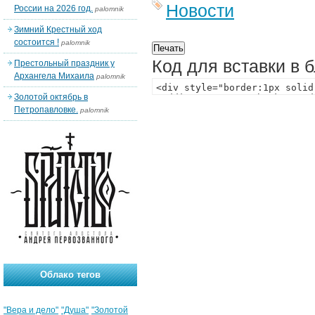
Новости
России на 2026 год.
palomnik
Зимний Крестный ход
состоится !
palomnik
Код для вставки в 
Престольный праздник у
Архангела Михаила
palomnik
Золотой октябрь в
Петропавловке.
palomnik
Облако тегов
"Вера и дело"
"Душа"
"Золотой