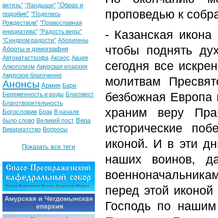
"Образ и
витязь"
"Ландыши"
проповедью к собр
подобие"
"Поделись
Рождеством"
"Православная
- Казанская икона
инициатива"
"Радость веры"
"Синдром радости"
Аборигены
чтобы поднять ду
Аборты и демография
Автокатастрофа
Аксиос
Акция
сегодня все искре
Алкоголизм
Амурская епархия
Амурское благочиние
молитвам Пресвят
Анонсы
Армия
Бари
безбожная Европа н
Беременность и роды
Благовест
Благотворительность
храним веру Пра
Богословие
Брак
В начале
Вера
было слово
Великий пост
исторические поб
Викариатство
Вопросы
иконой. И в эти д
Показать все теги
наших воинов, д
военноначальника
перед этой иконой
Господь по нашим