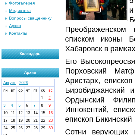
5
Фотогалерея
и
Медиатека
Вопросы священнику
Архив
Преображенском 
Контакты
списком иконы Б
Хабаровск в рамках
Календарь
Его Высокопреосвя
Порховский Матф
Архив
Аристарх, епископ
Август
-
2026
Биробиджанский и
пн
вт
ср
чт
пт
сб
вс
1
2
Ордынский Филип
3
4
5
6
7
8
9
Иннокентий, епис
10
11
12
13
14
15
16
епископ Бикинский
17
18
19
20
21
22
23
24
25
26
27
28
29
30
Сотни верующих 