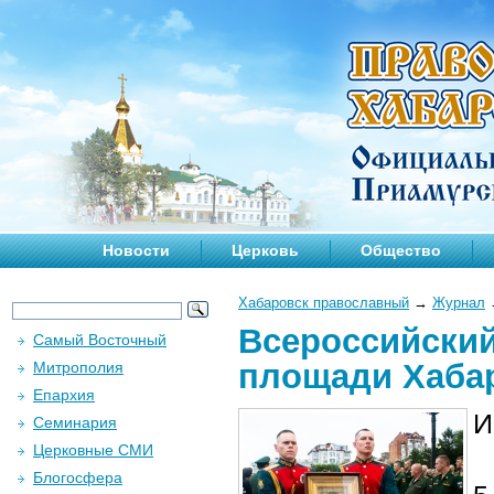
Новости
Церковь
Общество
Хабаровск православный
→
Журнал
Всероссийский
Самый Восточный
площади Хаба
Митрополия
Епархия
И
Семинария
Церковные СМИ
Блогосфера