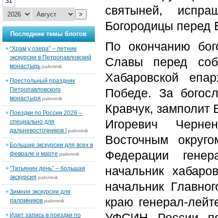
31
святыней, испра
>
Богородицы перед 
Последние темы блогов
По окончанию бо
“Храм у озера” – летние
экскурсии в Петропавловский
Славы перед соб
монастырь
palomnik
Хабаровской епа
Престольный праздник
Петропавловского
Победе. За богос
монастыря
palomnik
Кравчук, замполит 
Поездки по России 2026 –
Игоревич Черне
специально для
дальневосточников !
palomnik
Восточным округо
Большие экскурсии для всех в
Федерации генер
феврале и марте
palomnik
начальник хабаро
“Татьянин день” – большая
экскурсия
palomnik
начальник Главно
Зимние экскурсии для
краю генерал-лейт
паломников
palomnik
УФСИН России по
Идет запись в поездки по