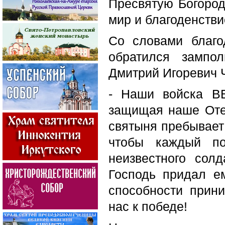
Пресвятую Богород
мир и благоденстви
Со словами благо
обратился зампол
Дмитрий Игоревич 
- Наши войска В
защищая наше Отеч
святыня пребывает 
чтобы каждый по
неизвестного сол
Господь придал ем
способности прин
нас к победе!