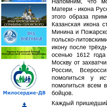
Напомним, что м
Матери - икона Рус
этого образа прим
Казанская икона с
Минина и Пожарско
польско-литовски
икону после трёхдн
осенью 1612 года
Москву от захватч
России, Всеросс
помолиться у ис
помолиться всем в
бойцов.
Каждый пришедший 