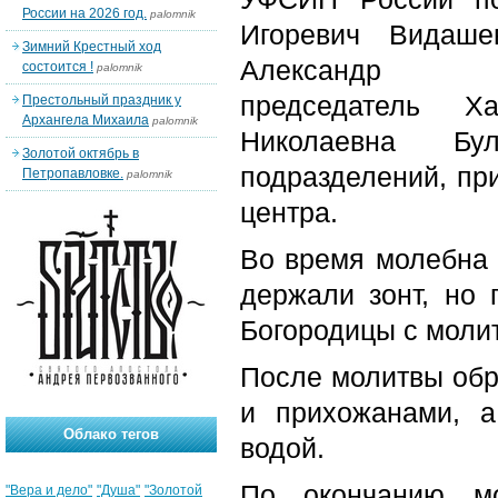
России на 2026 год.
palomnik
Игоревич Видаше
Зимний Крестный ход
Александр
состоится !
palomnik
председатель Ха
Престольный праздник у
Архангела Михаила
palomnik
Николаевна Бул
Золотой октябрь в
подразделений, пр
Петропавловке.
palomnik
центра.
Во время молебна 
держали зонт, но
Богородицы с моли
После молитвы обр
и прихожанами, а
Облако тегов
водой.
По окончанию мо
"Вера и дело"
"Душа"
"Золотой