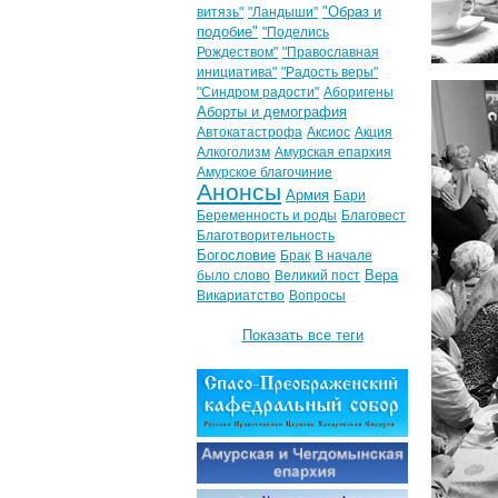
"Образ и
витязь"
"Ландыши"
подобие"
"Поделись
Рождеством"
"Православная
инициатива"
"Радость веры"
"Синдром радости"
Аборигены
Аборты и демография
Автокатастрофа
Аксиос
Акция
Алкоголизм
Амурская епархия
Амурское благочиние
Анонсы
Армия
Бари
Беременность и роды
Благовест
Благотворительность
Богословие
Брак
В начале
Вера
было слово
Великий пост
Викариатство
Вопросы
Показать все теги