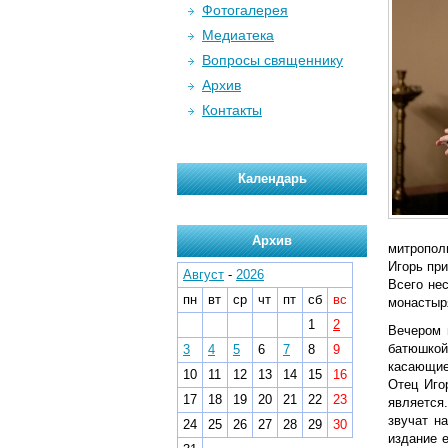
Фотогалерея
Медиатека
Вопросы священнику
Архив
Контакты
Календарь
Архив
митропол
Игорь при
Август
-
2026
Всего не
пн
вт
ср
чт
пт
сб
вс
монастыря
1
2
Вечером 
батюшкой
3
4
5
6
7
8
9
касающие
10
11
12
13
14
15
16
Отец Иго
17
18
19
20
21
22
23
является
звучат н
24
25
26
27
28
29
30
издание 