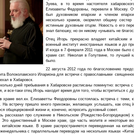
Зуева, в то время настоятеля хабаровског
Елизаветы Федоровны, перевели в Москву. О
был духовником епархии и членом епархиа
несколько храмов, окормлял общину сестер
истинным духовным отцом. Новость о его пере
знал батюшку, но он никому «унывать не благо
Отец Игорь прекрасно владеет китайским и
военный институт иностранных языков и до пр
И когда в 7 февраля 2011 года в Москве было
храме свт. Николая в Голутвине, то лучшей 
было.
22 августа 2012 года по благословению пред
ита Волоколамского Илариона для встречи с православными священнос
ехал в Хабаровск.
сколько дней пребывания в Хабаровске расписаны поминутно: встреча с
, и все-таки отец Игорь находит время для того, чтобы встретиться с 
в храме вел.кн. Елизаветты Феодоровны состоялась встреча с теми, 
. На встречу пришло много прихожан, желающих услышать, как отец И
ся общецерковной жизни и, конечно, испросить духовный совет.
рь рассказал про служение в Никольском (Рождество-Богородицком) х
. Это единственный в Москве храм, где часть молитв и некоторые во
а китайском языке. В храме распространяется переведенная на китай
еженедельника с параллельным переводом на нескольких языках «Китай