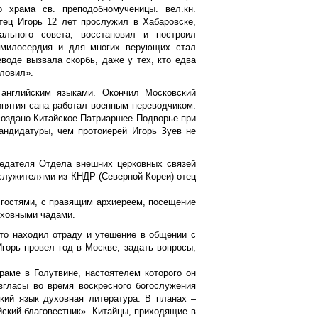
о храма св. преподобномученицы. вел.кн.
тец Игорь 12 лет прослужил в Хабаровске,
льного совета, восстановил и построил
 милосердия и для многих верующих стал
воде вызвала скорбь, даже у тех, кто едва
словил».
 английским языками. Окончил Московский
инятия сана работал военным переводчиком.
 создано Китайское Патриаршее Подворье при
кандидатуры, чем протоиерей Игорь Зуев не
седателя Отдела внешних церковных связей
лужителями из КНДР (Северной Кореи) отец
 гостями, с правящим архиереем, посещение
духовными чадами.
кто находил отраду и утешение в общении с
горь провел год в Москве, задать вопросы,
раме в Голутвине, настоятелем которого он
згласы во время воскресного богослужения
ский язык духовная литература. В планах –
ский благовестник». Китайцы, приходящие в