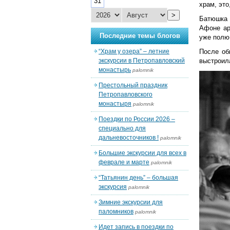
31
храм, это
>
Батюшка 
Афоне ар
Последние темы блогов
уже полю
“Храм у озера” – летние
После об
экскурсии в Петропавловский
выстроил
монастырь
palomnik
Престольный праздник
Петропавловского
монастыря
palomnik
Поездки по России 2026 –
специально для
дальневосточников !
palomnik
Большие экскурсии для всех в
феврале и марте
palomnik
“Татьянин день” – большая
экскурсия
palomnik
Зимние экскурсии для
паломников
palomnik
Идет запись в поездки по