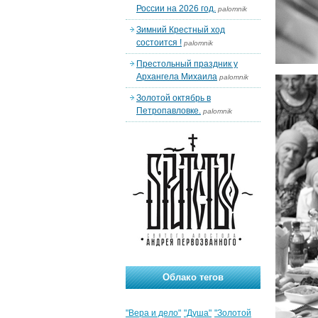
России на 2026 год.
palomnik
Зимний Крестный ход
состоится !
palomnik
Престольный праздник у
Архангела Михаила
palomnik
Золотой октябрь в
Петропавловке.
palomnik
Облако тегов
"Вера и дело"
"Душа"
"Золотой