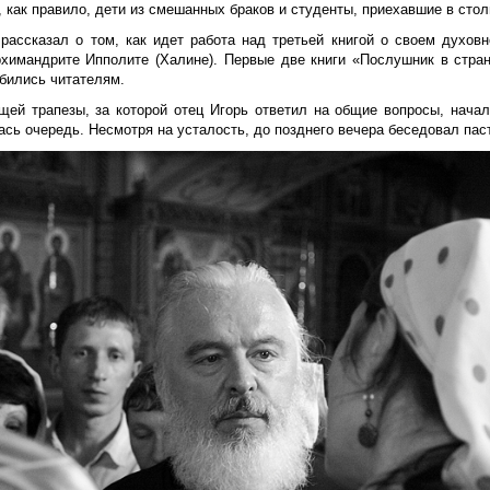
, как правило, дети из смешанных браков и студенты, приехавшие в стол
рассказал о том, как идет работа над третьей книгой о своем духов
химандрите Ипполите (Халине). Первые две книги «Послушник в стран
бились читателям.
щей трапезы, за которой отец Игорь ответил на общие вопросы, начал
ась очередь. Несмотря на усталость, до позднего вечера беседовал па