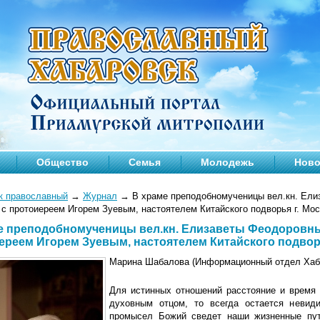
Общество
Семья
Молодежь
Ново
к православный
→
Журнал
→
В храме преподобномученицы вел.кн. Ели
 с протоиереем Игорем Зуевым, настоятелем Китайского подворья г. Мос
е преподобномученицы вел.кн. Елизаветы Феодоровны
ереем Игорем Зуевым, настоятелем Китайского подворь
Марина Шабалова (Информационный отдел Хаба
Для истинных отношений расстояние и время 
духовным отцом, то всегда остается невиди
промысел Божий сведет наши жизненные пути