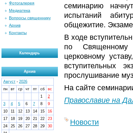
Фотогалерея
семинарию начну
Медиатека
испытаний абиту
Вопросы священнику
общежитие. Экзаме
Архив
Контакты
В ходе вступительн
по Священному 
Календарь
церковному уставу
вступительных э
Архив
прослушивание муз
Август
-
2026
На сайте семинар
пн
вт
ср
чт
пт
сб
вс
1
2
Православие на Д
3
4
5
6
7
8
9
10
11
12
13
14
15
16
17
18
19
20
21
22
23
Новости
24
25
26
27
28
29
30