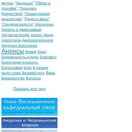
"Образ и
витязь"
"Ландыши"
подобие"
"Поделись
Рождеством"
"Православная
инициатива"
"Радость веры"
"Синдром радости"
Аборигены
Аборты и демография
Автокатастрофа
Аксиос
Акция
Алкоголизм
Амурская епархия
Амурское благочиние
Анонсы
Армия
Бари
Беременность и роды
Благовест
Благотворительность
Богословие
Брак
В начале
Вера
было слово
Великий пост
Викариатство
Вопросы
Показать все теги