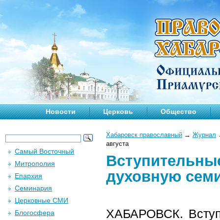
Новости
Церковь
Общество
Хабаровск православный
→
Журнал
августа
Самый Восточный
Вступительны
Митрополия
духовную семи
Епархия
Семинария
Церковные СМИ
ХАБАРОВСК. Вступ
Блогосфера