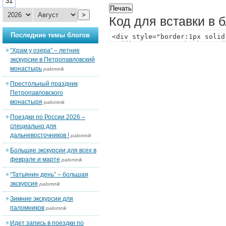
31
>
Код для вставки в 
Последние темы блогов
“Храм у озера” – летние
экскурсии в Петропавловский
монастырь
palomnik
Престольный праздник
Петропавловского
монастыря
palomnik
Поездки по России 2026 –
специально для
дальневосточников !
palomnik
Большие экскурсии для всех в
феврале и марте
palomnik
“Татьянин день” – большая
экскурсия
palomnik
Зимние экскурсии для
паломников
palomnik
Идет запись в поездки по