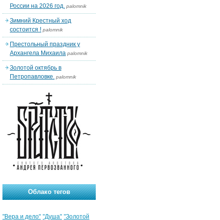
России на 2026 год.
palomnik
Зимний Крестный ход
состоится !
palomnik
Престольный праздник у
Архангела Михаила
palomnik
Золотой октябрь в
Петропавловке.
palomnik
Облако тегов
"Вера и дело"
"Душа"
"Золотой