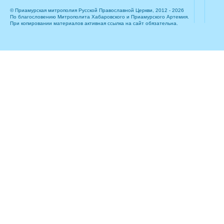
© Приамурская митрополия Русской Православной Церкви, 2012 - 2026
По благословению Митрополита Хабаровского и Приамурского Артемия.
При копировании материалов активная ссылка на сайт обязательна.