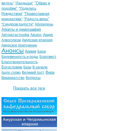
"Образ и
витязь"
"Ландыши"
подобие"
"Поделись
Рождеством"
"Православная
инициатива"
"Радость веры"
"Синдром радости"
Аборигены
Аборты и демография
Автокатастрофа
Аксиос
Акция
Алкоголизм
Амурская епархия
Амурское благочиние
Анонсы
Армия
Бари
Беременность и роды
Благовест
Благотворительность
Богословие
Брак
В начале
Вера
было слово
Великий пост
Викариатство
Вопросы
Показать все теги