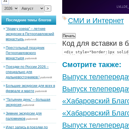
31
>
СМИ и Интернет
Последние темы блогов
“Храм у озера” – летние
экскурсии в Петропавловский
монастырь
palomnik
Код для вставки в 
Престольный праздник
Петропавловского
монастыря
palomnik
Смотрите также:
Поездки по России 2026 –
специально для
Выпуск телепереда
дальневосточников !
palomnik
Большие экскурсии для всех в
Выпуск телепередач
феврале и марте
palomnik
«Хабаровский Благо
“Татьянин день” – большая
экскурсия
palomnik
«Хабаровский Благо
Зимние экскурсии для
паломников
palomnik
Выпуск телепереда
Идет запись в поездки по