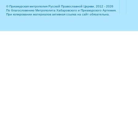
© Приамурская митрополия Русской Православной Церкви, 2012 - 2026
По благословению Митрополита Хабаровского и Приамурского Артемия.
При копировании материалов активная ссылка на сайт обязательна.