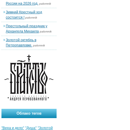
России на 2026 год.
palomnik
Зимний Крестный ход
состоится !
palomnik
Престольный праздник у
Архангела Михаила
palomnik
Золотой октябрь в
Петропавловке.
palomnik
Облако тегов
"Вера и дело"
"Душа"
"Золотой