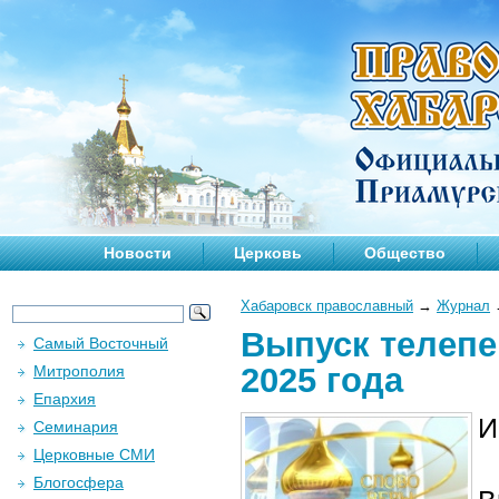
Новости
Церковь
Общество
Хабаровск православный
→
Журнал
Выпуск телепе
Самый Восточный
2025 года
Митрополия
Епархия
И
Семинария
Церковные СМИ
Блогосфера