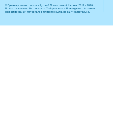
© Приамурская митрополия Русской Православной Церкви, 2012 - 2026
По благословению Митрополита Хабаровского и Приамурского Артемия.
При копировании материалов активная ссылка на сайт обязательна.