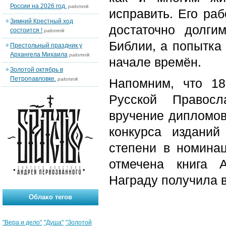
России на 2026 год.
palomnik
исправить. Его раб
Зимний Крестный ход
достаточно долги
состоится !
palomnik
Библии, а попытка 
Престольный праздник у
Архангела Михаила
palomnik
начале времён.
Золотой октябрь в
Петропавловке.
palomnik
Напомним, что 18
Русской Правосл
вручение дипломов
конкурса изданий
степени в номина
отмечена книга 
Награду получила 
Облако тегов
"Вера и дело"
"Душа"
"Золотой