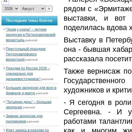
31
рядом с «Эрмитаже
>
выставки, и вот 
Последние темы блогов
поделилась вдова 
“Храм у озера” – летние
экскурсии в Петропавловский
Выставку в Петерб
монастырь
palomnik
она - бывшая хабар
Престольный праздник
Петропавловского
рассказала посетит
монастыря
palomnik
Поездки по России 2026 –
Также вернисаж по
специально для
Государствен
дальневосточников !
palomnik
Большие экскурсии для всех в
художников и крити
феврале и марте
palomnik
- Я сегодня в роли
“Татьянин день” – большая
экскурсия
palomnik
Сергеевна. - И 
Зимние экскурсии для
работами талантлив
паломников
palomnik
как и многим жи
Идет запись в поездки по