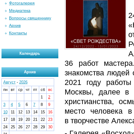
Фотогалерея
Медиатека
2
Вопросы священнику
«
Архив
о
Контакты
Р
А
Календарь
36 работ мастера
знакомства людей 
Архив
2021 году работы
Август
-
2026
пн
вт
ср
чт
пт
сб
вс
Москвы, далее в 
1
2
христианства, ос
3
4
5
6
7
8
9
место человека 
10
11
12
13
14
15
16
в творчестве Алекс
17
18
19
20
21
22
23
24
25
26
27
28
29
30
- Галерея «Восход