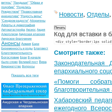
"Образ и
витязь"
"Ландыши"
подобие"
"Поделись
Рождеством"
"Православная
Новости
,
Отделы
инициатива"
"Радость веры"
"Синдром радости"
Аборигены
Аборты и демография
Автокатастрофа
Аксиос
Акция
Код для вставки в 
Алкоголизм
Амурская епархия
Амурское благочиние
Анонсы
Армия
Бари
Беременность и роды
Благовест
Смотрите также:
Благотворительность
Богословие
Брак
В начале
Законодательная 
Вера
было слово
Великий пост
Викариатство
Вопросы
епархиального соц
Показать все теги
«Помоги собра
благотворительная
Хабаровский педаг
ежегодного Всерос