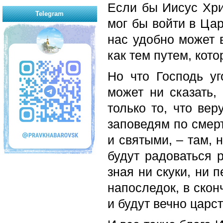
Если бы Иисус Хри
Telegram
мог бы войти в Ца
нас удобно может в
как тем путем, кот
Но что Господь уг
может ни сказать,
только то, что ве
заповедям по смерт
и святыми, – там, 
будут радоваться 
зная ни скуки, ни 
напоследок, в скон
и будут вечно царс