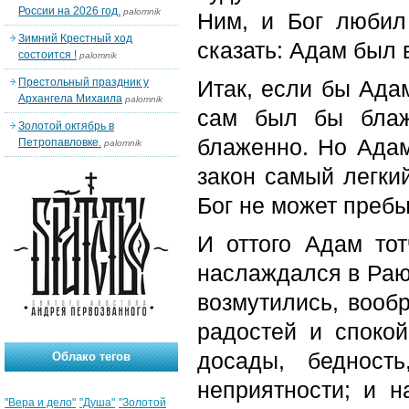
России на 2026 год.
palomnik
Ним, и Бог любил 
Зимний Крестный ход
сказать: Адам был 
состоится !
palomnik
Престольный праздник у
Итак, если бы Адам
Архангела Михаила
palomnik
сам был бы блаж
Золотой октябрь в
блаженно. Но Адам
Петропавловке.
palomnik
закон самый легкий
Бог не может пребы
И оттого Адам тот
наслаждался в Раю
возмутились, вооб
радостей и спокой
досады, бедност
Облако тегов
неприятности; и н
"Вера и дело"
"Душа"
"Золотой