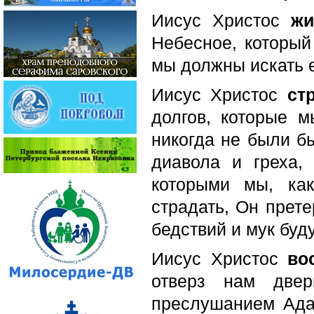
Иисус Христос
жи
Небесное, который
мы должны искать е
Иисус Христос
ст
долгов, которые 
никогда не были бы
диавола и греха,
которыми мы, ка
страдать, Он прете
бедствий и мук буд
Иисус Христос
во
отверз нам две
преслушанием Ада