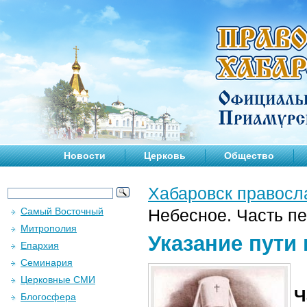
Новости
Церковь
Общество
Хабаровск правосл
Самый Восточный
Небесное. Часть п
Митрополия
Указание пути
Епархия
Семинария
Церковные СМИ
Ч
Блогосфера