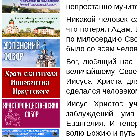
непрестанно мучит
Никакой человек с
что потерял Адам. 
по милосердию Свое
было со всем чело
Бог, любящий нас 
величайшему Свое
Иисуса Христа дл
сделался человеком
Иисус Христос
у
заблуждений ума
Евангелия. И тепер
волю Божию и путь 