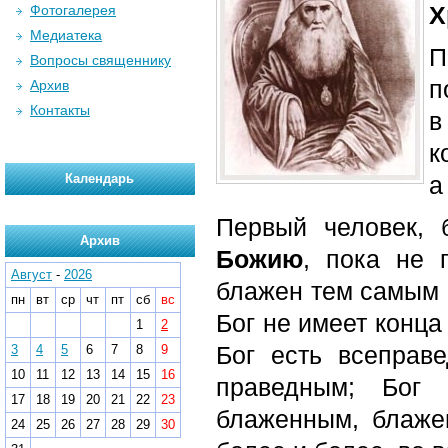
Х
Фотогалерея
Медиатека
П
Вопросы священнику
п
Архив
Контакты
в
к
Календарь
а
Первый человек, 
Архив
Божию
, пока не
Август
-
2026
блажен тем самым
пн
вт
ср
чт
пт
сб
вс
Бог не имеет конца
1
2
Бог есть всеправ
3
4
5
6
7
8
9
10
11
12
13
14
15
16
праведным; Бог
17
18
19
20
21
22
23
блаженным, блажен
24
25
26
27
28
29
30