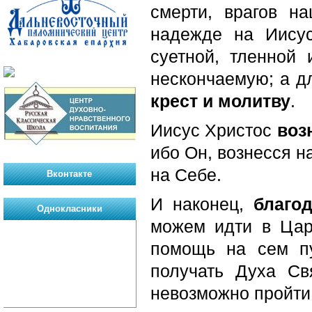
смерти, врагов 
надежде на Иисус
суетной, тленной
нескончаемую; а д
крест и молитву
.
Иисус Христос
воз
ибо Он, вознесся н
на Себе.
Вконтакте
И наконец,
благо
Однокласники
можем идти в Цар
помощь на сем п
получать Духа Св
невозможно пройти