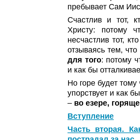
пребывает Сам Иис
Счастлив и тот, к
Христу: потому 
несчастлив тот, кт
отзываясь тем, что
для того
: потому 
и как бы отталкива
Но горе будет тому
упорствует и как бы
–
во езере, горящ
Вступление
Часть вторая. К
пострадал за нас