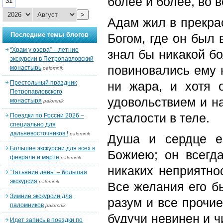
более и более, во 
31
>
Адам жил в прекра
Последние темы блогов
Богом, где он был 
“Храм у озера” – летние
знал бы никакой бо
экскурсии в Петропавловский
повиновались ему к
монастырь
palomnik
Престольный праздник
ни жара, и хотя 
Петропавловского
удовольствием и на
монастыря
palomnik
усталости в теле.
Поездки по России 2026 –
специально для
дальневосточников !
palomnik
Душа и сердце е
Большие экскурсии для всех в
Божиею; он всегд
феврале и марте
palomnik
никаких неприятнос
“Татьянин день” – большая
экскурсия
palomnik
Все желания его бы
Зимние экскурсии для
разум и все прочи
паломников
palomnik
будучи невинен и ч
Идет запись в поездки по