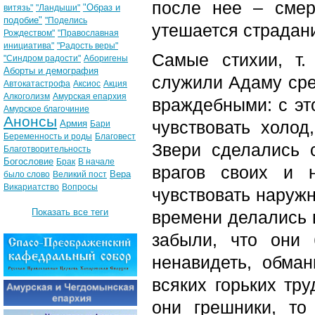
после нее – смер
"Образ и
витязь"
"Ландыши"
подобие"
"Поделись
утешается страдан
Рождеством"
"Православная
инициатива"
"Радость веры"
Самые стихии, т.
"Синдром радости"
Аборигены
Аборты и демография
служили Адаму сре
Автокатастрофа
Аксиос
Акция
Алкоголизм
Амурская епархия
враждебными: с эт
Амурское благочиние
Анонсы
чувствовать холод
Армия
Бари
Беременность и роды
Благовест
Звери сделались 
Благотворительность
Богословие
Брак
В начале
врагов своих и 
Вера
было слово
Великий пост
Викариатство
Вопросы
чувствовать наружн
Показать все теги
времени делались 
забыли, что они 
ненавидеть, обман
всяких горьких тру
они грешники, т