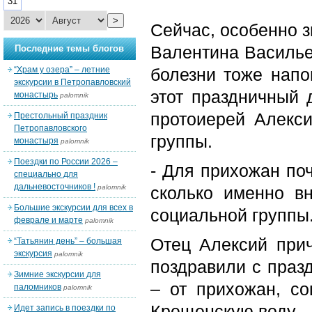
31
>
Сейчас, особенно з
Валентина Васильев
Последние темы блогов
“Храм у озера” – летние
болезни тоже напо
экскурсии в Петропавловский
этот праздничный 
монастырь
palomnik
протоиерей Алекс
Престольный праздник
Петропавловского
группы.
монастыря
palomnik
Поездки по России 2026 –
- Для прихожан поч
специально для
дальневосточников !
palomnik
сколько именно вн
Большие экскурсии для всех в
социальной группы
феврале и марте
palomnik
Отец Алексий прич
“Татьянин день” – большая
экскурсия
palomnik
поздравили с праз
Зимние экскурсии для
– от прихожан, со
паломников
palomnik
Крещенскую воду.
Идет запись в поездки по