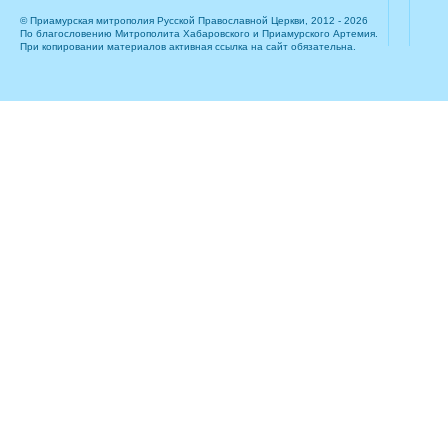
© Приамурская митрополия Русской Православной Церкви, 2012 - 2026
По благословению Митрополита Хабаровского и Приамурского Артемия.
При копировании материалов активная ссылка на сайт обязательна.