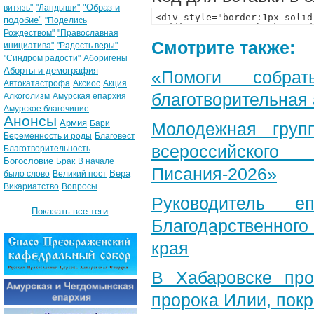
"Образ и
витязь"
"Ландыши"
подобие"
"Поделись
Рождеством"
"Православная
Смотрите также:
инициатива"
"Радость веры"
"Синдром радости"
Аборигены
Аборты и демография
«Помоги собра
Автокатастрофа
Аксиос
Акция
благотворительная
Алкоголизм
Амурская епархия
Амурское благочиние
Анонсы
Армия
Бари
Молодежная груп
Беременность и роды
Благовест
всероссийского
Благотворительность
Богословие
Брак
В начале
Писания-2026»
Вера
было слово
Великий пост
Викариатство
Вопросы
Руководитель е
Показать все теги
Благодарственног
края
В Хабаровске пр
пророка Илии, пок