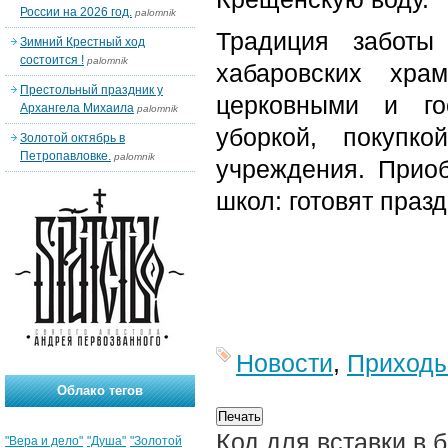
России на 2026 год.
palomnik
Традиция заботы
Зимний Крестный ход
состоится !
palomnik
хабаровских хра
Престольный праздник у
церковными и го
Архангела Михаила
palomnik
уборкой, покупк
Золотой октябрь в
Петропавловке.
palomnik
учреждения. Прио
школ: готовят праз
Новости
,
Приход
Облако тегов
Код для вставки в 
"Вера и дело"
"Душа"
"Золотой