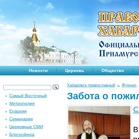
Новости
Церковь
Общество
Хабаровск православный
→
Журнал
Забота о пожи
Самый Восточный
Митрополия
С
Епархия
Семинария
Церковные СМИ
В
Блогосфера