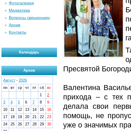
п
Фотогалерея
Б
Медиатека
п
Вопросы священнику
Архив
п
Контакты
г
Т
Календарь
о
Пресвятой Богород
Архив
Август
-
2026
Валентина Василье
пн
вт
ср
чт
пт
сб
вс
1
2
прихода – с тех п
3
4
5
6
7
8
9
делала свои перв
10
11
12
13
14
15
16
помощь, не пропус
17
18
19
20
21
22
23
уже о значимых пра
24
25
26
27
28
29
30