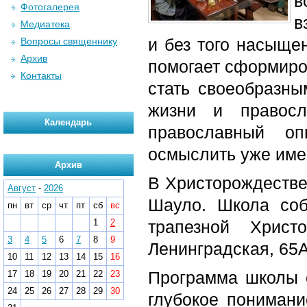
в
Фотогалерея
в
Медиатека
и без того насыще
Вопросы священнику
Архив
помогает сформиро
Контакты
стать своеобразны
жизни и правосл
Календарь
православный оп
осмыслить уже име
Архив
В Христорождестве
Август
-
2026
Шауло. Школа соб
пн
вт
ср
чт
пт
сб
вс
1
2
трапезной Христ
3
4
5
6
7
8
9
Ленинградская, 65А
10
11
12
13
14
15
16
Программа школы с
17
18
19
20
21
22
23
24
25
26
27
28
29
30
глубокое понимани