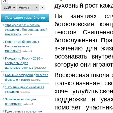
31
духовный рост каж
>
На занятиях сл
Последние темы блогов
богословские ко
“Храм у озера” – летние
экскурсии в Петропавловский
текстов Священн
монастырь
palomnik
богослужению Пра
Престольный праздник
Петропавловского
значению для жиз
монастыря
palomnik
осознавать внутр
Поездки по России 2026 –
которую они играют
специально для
дальневосточников !
palomnik
Воскресная школа о
Большие экскурсии для всех в
феврале и марте
palomnik
только начинает сво
“Татьянин день” – большая
хочет углубить сво
экскурсия
palomnik
поддержки и ува
Зимние экскурсии для
паломников
palomnik
помогает участни
Идет запись в поездки по