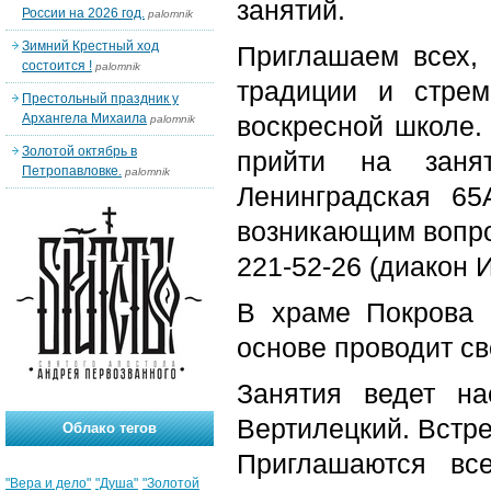
занятий.
России на 2026 год.
palomnik
Зимний Крестный ход
Приглашаем всех, 
состоится !
palomnik
традиции и стрем
Престольный праздник у
Архангела Михаила
воскресной школе. 
palomnik
Золотой октябрь в
прийти на заня
Петропавловке.
palomnik
Ленинградская 6
возникающим вопро
221-52-26 (диакон 
В храме Покрова 
основе проводит св
Занятия ведет на
Вертилецкий. Встре
Облако тегов
Приглашаются вс
"Вера и дело"
"Душа"
"Золотой