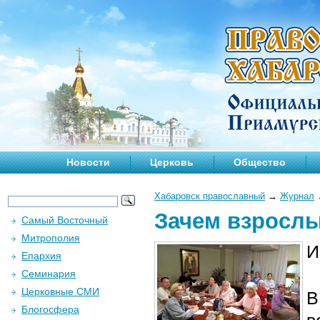
Новости
Церковь
Общество
Хабаровск православный
→
Журнал
Зачем взросл
Самый Восточный
Митрополия
И
Епархия
Семинария
Церковные СМИ
В
Блогосфера