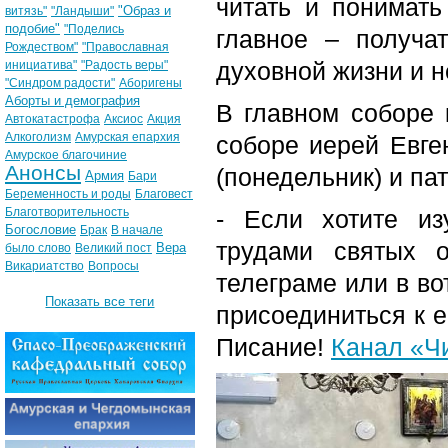
читать и понимать
"Образ и
витязь"
"Ландыши"
подобие"
"Поделись
главное – получа
Рождеством"
"Православная
духовной жизни и н
инициатива"
"Радость веры"
"Синдром радости"
Аборигены
Аборты и демография
В главном соборе
Автокатастрофа
Аксиос
Акция
Алкоголизм
Амурская епархия
соборе иерей Евге
Амурское благочиние
Анонсы
(понедельник) и пат
Армия
Бари
Беременность и роды
Благовест
Благотворительность
- Если хотите из
Богословие
Брак
В начале
трудами святых 
Вера
было слово
Великий пост
Викариатство
Вопросы
телеграме или в во
Показать все теги
присоединиться к е
Писание!
Канал «Ч