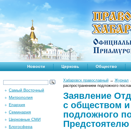
Новости
Церковь
Общество
Хабаровск православный
→
Журнал
распространением подложного посла
Самый Восточный
Заявление От
Митрополия
с обществом и
Епархия
подложного п
Семинария
Церковные СМИ
Предстоятелю 
Блогосфера