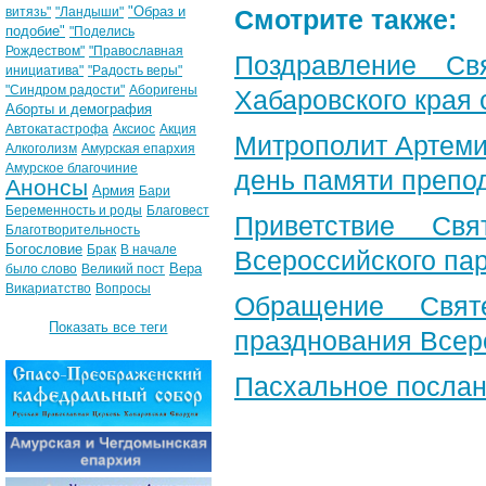
"Образ и
витязь"
"Ландыши"
Смотрите также:
подобие"
"Поделись
Рождеством"
"Православная
Поздравление Св
инициатива"
"Радость веры"
"Синдром радости"
Аборигены
Хабаровского края 
Аборты и демография
Автокатастрофа
Аксиос
Акция
Митрополит Артеми
Алкоголизм
Амурская епархия
Амурское благочиние
день памяти препо
Анонсы
Армия
Бари
Беременность и роды
Благовест
Приветствие Свя
Благотворительность
Богословие
Брак
В начале
Всероссийского па
Вера
было слово
Великий пост
Викариатство
Вопросы
Обращение Свят
Показать все теги
празднования Всер
Пасхальное послан