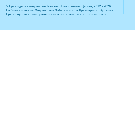
© Приамурская митрополия Русской Православной Церкви, 2012 - 2026
По благословению Митрополита Хабаровского и Приамурского Артемия.
При копировании материалов активная ссылка на сайт обязательна.