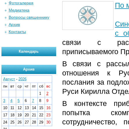
Фотогалерея
По 
Медиатека
Вопросы священнику
Син
Архив
с о
Контакты
связи с распр
приписываемого Пр
Календарь
В связи с рассы
Архив
отношения к Рус
Август
-
2026
послания за подло
пн
вт
ср
чт
пт
сб
вс
Руси Кирилла Отде
1
2
3
4
5
6
7
8
9
В контексте при
10
11
12
13
14
15
16
попытка скомпр
17
18
19
20
21
22
23
сотрудничество, 
24
25
26
27
28
29
30