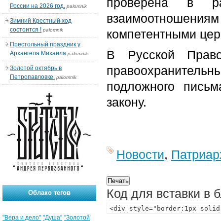
проверена в р
России на 2026 год.
palomnik
взаимоотношениям
Зимний Крестный ход
состоится !
palomnik
компетентными цер
Престольный праздник у
В Русской Право
Архангела Михаила
palomnik
правоохранитель
Золотой октябрь в
Петропавловке.
palomnik
подложного письм
закону.
Новости
,
Патриар
Код для вставки в 
Облако тегов
"Вера и дело"
"Душа"
"Золотой