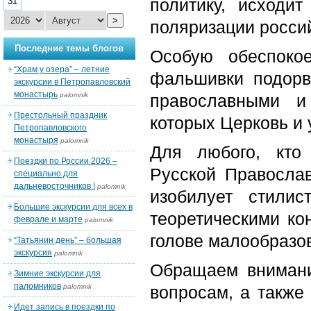
политику, исходи
31
>
поляризации росси
Последние темы блогов
Особую обеспоко
“Храм у озера” – летние
фальшивки подорв
экскурсии в Петропавловский
монастырь
palomnik
православными и
Престольный праздник
которых Церковь и 
Петропавловского
монастыря
palomnik
Для любого, кто
Поездки по России 2026 –
Русской Православ
специально для
дальневосточников !
palomnik
изобилует стили
Большие экскурсии для всех в
теоретическими ко
феврале и марте
palomnik
голове малообразо
“Татьянин день” – большая
экскурсия
palomnik
Обращаем внимани
Зимние экскурсии для
паломников
palomnik
вопросам, а также
Идет запись в поездки по