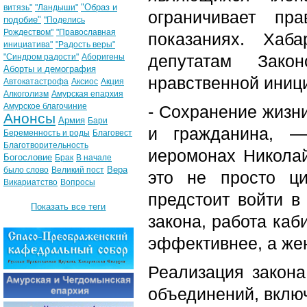
"Образ и
витязь"
"Ландыши"
ограничивает пр
подобие"
"Поделись
Рождеством"
"Православная
показаниях. Хаб
инициатива"
"Радость веры"
депутатам Зако
"Синдром радости"
Аборигены
Аборты и демография
нравственной иниц
Автокатастрофа
Аксиос
Акция
Алкоголизм
Амурская епархия
Амурское благочиние
- Сохранение жизн
Анонсы
Армия
Бари
и гражданина, —
Беременность и роды
Благовест
Благотворительность
иеромонах Николай
Богословие
Брак
В начале
Вера
было слово
Великий пост
это не просто ци
Викариатство
Вопросы
предстоит войти в
Показать все теги
закона, работа ка
эффективнее, а же
Реализация закона
объединений, вклю