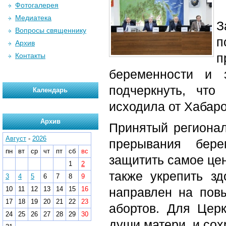
Фотогалерея
Медиатека
З
Вопросы священнику
п
Архив
п
Контакты
беременности и 
подчеркнуть, что
Календарь
исходила от Хабар
Архив
Принятый регионал
Август
-
2026
прерывания бере
пн
вт
ср
чт
пт
сб
вс
защитить самое цен
1
2
также укрепить з
3
4
5
6
7
8
9
10
11
12
13
14
15
16
направлен на пов
17
18
19
20
21
22
23
абортов. Для Цер
24
25
26
27
28
29
30
души матери, и со