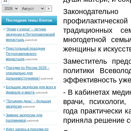
31
>
Законодательно
профилактическо
Последние темы блогов
традиционных се
“Храм у озера” – летние
экскурсии в Петропавловский
многодетной семь
монастырь
palomnik
женщины к искусст
Престольный праздник
Петропавловского
монастыря
Заместитель пред
palomnik
Поездки по России 2026 –
политики Всеволо
специально для
эффективность уже
дальневосточников !
palomnik
Большие экскурсии для всех в
- В кабинетах мед
феврале и марте
palomnik
врачи, психологи,
“Татьянин день” – большая
экскурсия
palomnik
года практически 
Зимние экскурсии для
приняла решение с
паломников
palomnik
Идет запись в поездки по