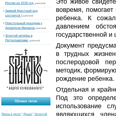
Это живое свидете
России на 2026 год.
palomnik
вовремя, помогает
Зимний Крестный ход
состоится !
palomnik
ребенка. К сожа
Престольный праздник у
давлением обсто
Архангела Михаила
palomnik
государственной и
Золотой октябрь в
Петропавловке.
palomnik
Документ предусма
в трудных жизнен
послеродовой пе
методик, формирую
рождение ребенка.
Отдельная и крайн
Под это определ
Облако тегов
использование с
являющихся член
"Вера и дело"
"Душа"
"Золотой