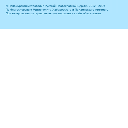
© Приамурская митрополия Русской Православной Церкви, 2012 - 2026
По благословению Митрополита Хабаровского и Приамурского Артемия.
При копировании материалов активная ссылка на сайт обязательна.