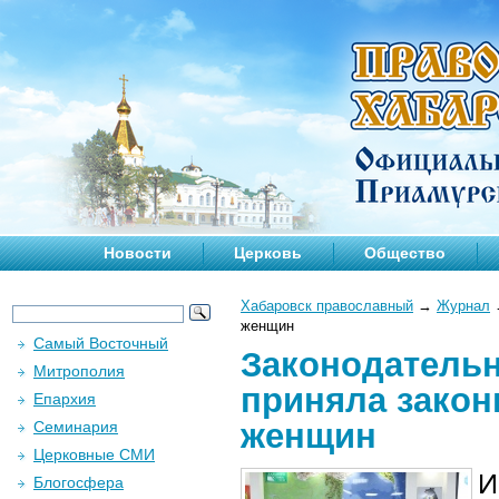
Новости
Церковь
Общество
Хабаровск православный
→
Журнал
женщин
Самый Восточный
Законодательн
Митрополия
приняла закон
Епархия
женщин
Семинария
Церковные СМИ
И
Блогосфера