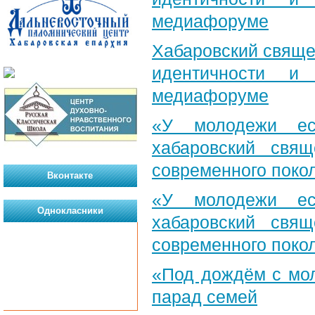
медиафоруме
Хабаровский свяще
идентичности и
медиафоруме
«У молодежи ес
хабаровский свя
современного поко
Вконтакте
«У молодежи ес
Однокласники
хабаровский свя
современного поко
«Под дождём с мол
парад семей