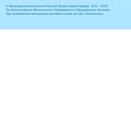
© Приамурская митрополия Русской Православной Церкви, 2012 - 2026
По благословению Митрополита Хабаровского и Приамурского Артемия.
При копировании материалов активная ссылка на сайт обязательна.