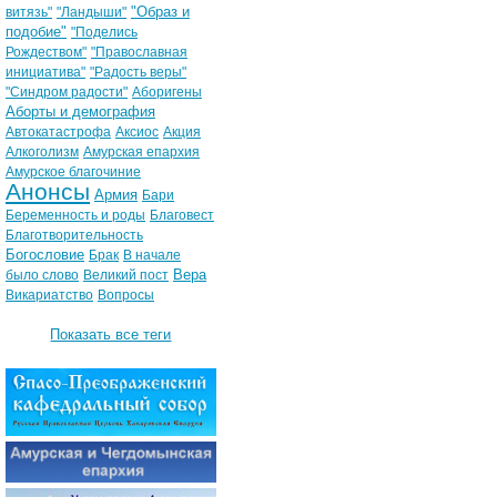
"Образ и
витязь"
"Ландыши"
подобие"
"Поделись
Рождеством"
"Православная
инициатива"
"Радость веры"
"Синдром радости"
Аборигены
Аборты и демография
Автокатастрофа
Аксиос
Акция
Алкоголизм
Амурская епархия
Амурское благочиние
Анонсы
Армия
Бари
Беременность и роды
Благовест
Благотворительность
Богословие
Брак
В начале
Вера
было слово
Великий пост
Викариатство
Вопросы
Показать все теги