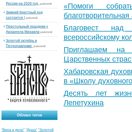
России на 2026 год.
«Помоги собра
palomnik
Зимний Крестный ход
благотворительная
состоится !
palomnik
Благовест над
Престольный праздник у
Архангела Михаила
palomnik
всероссийскому ко
Золотой октябрь в
Петропавловке.
palomnik
Приглашаем на 
Царственных страс
Хабаровская духов
в «Школу духовног
Десять лет жизн
Лепетухина
Облако тегов
"Вера и дело"
"Душа"
"Золотой