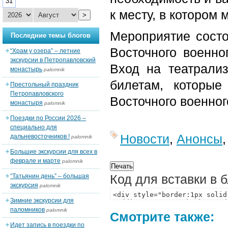
31
к месту, в котором
>
Мероприятие состо
Последние темы блогов
Восточного военног
“Храм у озера” – летние
экскурсии в Петропавловский
Вход на театрали
монастырь
palomnik
билетам, которы
Престольный праздник
Петропавловского
Восточного военног
монастыря
palomnik
Поездки по России 2026 –
специально для
Новости
,
Анонсы
дальневосточников !
palomnik
Большие экскурсии для всех в
феврале и марте
palomnik
Код для вставки в 
“Татьянин день” – большая
экскурсия
palomnik
Зимние экскурсии для
паломников
palomnik
Смотрите также:
Идет запись в поездки по