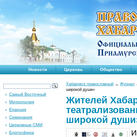
Новости
Церковь
Общество
Хабаровск православный
→
Журнал
широкой души»
Самый Восточный
Жителей Хабар
Митрополия
театрализован
Епархия
широкой души
Семинария
Церковные СМИ
И
Блогосфера