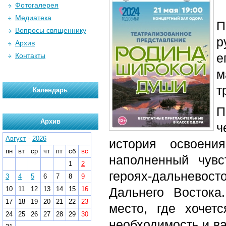
Фотогалерея
Медиатека
П
Вопросы священнику
р
Архив
е
Контакты
м
т
Календарь
П
Архив
ч
Август
-
2026
история освоени
пн
вт
ср
чт
пт
сб
вс
наполненный чувс
1
2
героях-дальневост
3
4
5
6
7
8
9
10
11
12
13
14
15
16
Дальнего Восток
17
18
19
20
21
22
23
место, где хочетс
24
25
26
27
28
29
30
необходимость и в