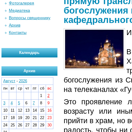
прямую транс
Фотогалерея
богослужения 
Медиатека
кафедральног
Вопросы священнику
Архив
И
Контакты
В
Календарь
Х
т
Архив
богослужения из С
Август
-
2026
на телеканалах «Гу
пн
вт
ср
чт
пт
сб
вс
1
2
Это проявление л
3
4
5
6
7
8
9
возрасту или ин
10
11
12
13
14
15
16
17
18
19
20
21
22
23
прийти в храм, но 
24
25
26
27
28
29
30
радость, чтобы ни