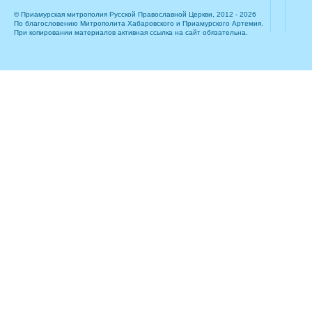
© Приамурская митрополия Русской Православной Церкви, 2012 - 2026
По благословению Митрополита Хабаровского и Приамурского Артемия.
При копировании материалов активная ссылка на сайт обязательна.