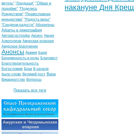
"Образ и
витязь"
"Ландыши"
накануне Дня Крещ
подобие"
"Поделись
Рождеством"
"Православная
инициатива"
"Радость веры"
"Синдром радости"
Аборигены
Аборты и демография
Автокатастрофа
Аксиос
Акция
Алкоголизм
Амурская епархия
Амурское благочиние
Анонсы
Армия
Бари
Беременность и роды
Благовест
Благотворительность
Богословие
Брак
В начале
Вера
было слово
Великий пост
Викариатство
Вопросы
Показать все теги