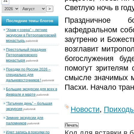
31
Светлую ночь в году
>
Праздничное б
Последние темы блогов
кафедральном собо
“Храм у озера” – летние
экскурсии в Петропавловский
заутреню и Божест
монастырь
palomnik
возглавит митропо
Престольный праздник
Петропавловского
богослужения буд
монастыря
palomnik
помогут зрителям 
Поездки по России 2026 –
специально для
смысле значимых м
дальневосточников !
palomnik
Пасхи. Начало тран
Большие экскурсии для всех в
феврале и марте
palomnik
“Татьянин день” – большая
Новости
,
Приход
экскурсия
palomnik
Зимние экскурсии для
паломников
palomnik
Код для вставки в 
Идет запись в поездки по