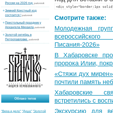
России на 2026 год.
palomnik
Зимний Крестный ход
состоится !
palomnik
Смотрите также:
Престольный праздник у
Молодежная груп
Архангела Михаила
palomnik
всероссийского
Золотой октябрь в
Петропавловке.
palomnik
Писания-2026»
В Хабаровске пр
пророка Илии, пок
«Стяжи дух мирен»
почтили память неб
Хабаровские св
Облако тегов
встретились с вос
Экскурсию для в
"Вера и дело"
"Душа"
"Золотой