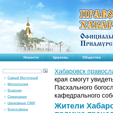
Новости
Церковь
Общество
Хабаровск правосл
Самый Восточный
края смогут увиде
Митрополия
Пасхального богос
Епархия
кафедрального соб
Семинария
Церковные СМИ
Жители Хабаро
Блогосфера