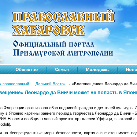
Общество
Семья
Молодежь
Ново
к православный
→
Дальний Восток
→
«Благовещение» Леонардо да Винч
вещение» Леонардо да Винчи может не попасть в Япо
о Флоренции организован сбор подписей граждан и деятелей культуры И
вку в Японию картины раннего периода творчества Леонардо да Винчи «
РИА Новости сообщил главный архитектор галереи Уффици, в которой с 
odoli).
я на беспрецедентные меры безопасности, картина вне стен музея по