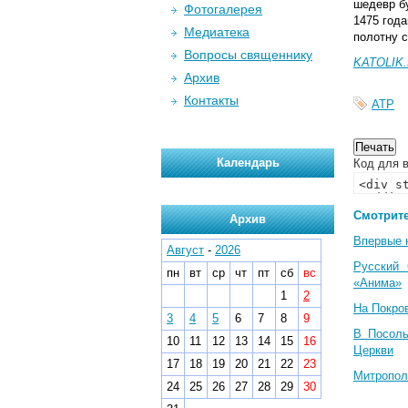
шедевр бу
Фотогалерея
1475 года
Медиатека
полотну 
Вопросы священнику
KATOLIK.
Архив
Контакты
АТР
Календарь
Код для в
Смотрите
Архив
Впервые 
Август
-
2026
Русский 
пн
вт
ср
чт
пт
сб
вс
«Анима»
1
2
На Покро
3
4
5
6
7
8
9
В Посоль
10
11
12
13
14
15
16
Церкви
17
18
19
20
21
22
23
Митропол
24
25
26
27
28
29
30