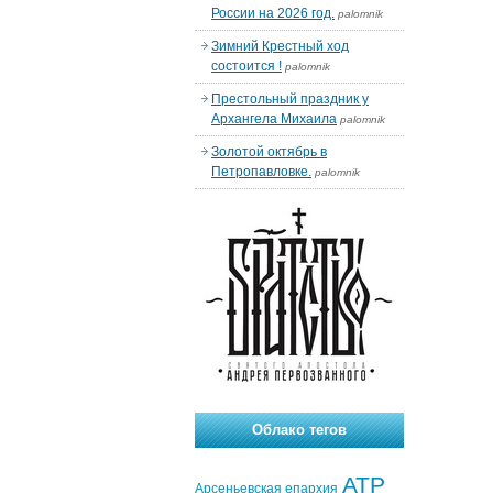
России на 2026 год.
palomnik
Зимний Крестный ход
состоится !
palomnik
Престольный праздник у
Архангела Михаила
palomnik
Золотой октябрь в
Петропавловке.
palomnik
Облако тегов
АТР
Арсеньевская епархия