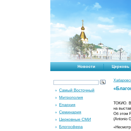
Новости
Церковь
Хабаровс
«Благо
Самый Восточный
Митрополия
ТОКИО. В
Епархия
на выста
Семинария
Об этом 
(Antonio G
Церковные СМИ
Блогосфера
«Несмотр