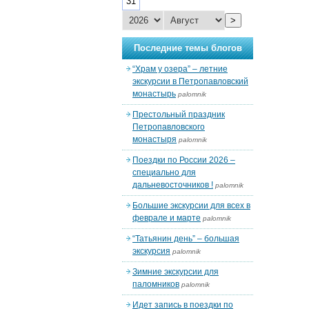
31
>
Последние темы блогов
“Храм у озера” – летние
экскурсии в Петропавловский
монастырь
palomnik
Престольный праздник
Петропавловского
монастыря
palomnik
Поездки по России 2026 –
специально для
дальневосточников !
palomnik
Большие экскурсии для всех в
феврале и марте
palomnik
“Татьянин день” – большая
экскурсия
palomnik
Зимние экскурсии для
паломников
palomnik
Идет запись в поездки по