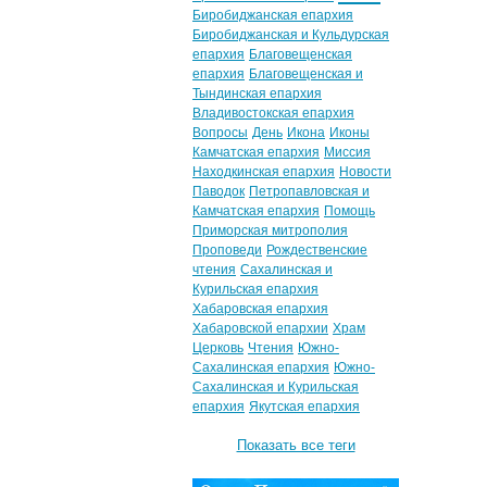
Биробиджанская епархия
Биробиджанская и Кульдурская
епархия
Благовещенская
епархия
Благовещенская и
Тындинская епархия
Владивостокская епархия
Вопросы
День
Икона
Иконы
Камчатская епархия
Миссия
Находкинская епархия
Новости
Паводок
Петропавловская и
Камчатская епархия
Помощь
Приморская митрополия
Проповеди
Рождественские
чтения
Сахалинская и
Курильская епархия
Хабаровская епархия
Хабаровской епархии
Храм
Церковь
Чтения
Южно-
Сахалинская епархия
Южно-
Сахалинская и Курильская
епархия
Якутская епархия
Показать все теги