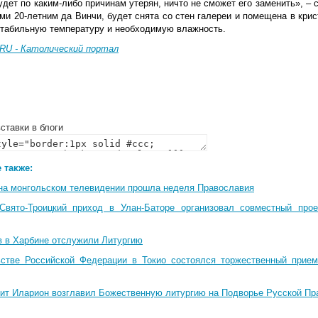
дет по каким-либо причинам утерян, ничто не сможет его заменить», – 
ми 20-летним да Винчи, будет снята со стен галереи и помещена в крис
стабильную температуру и необходимую влажность.
RU - Католический портал
ставки в блоги
 также:
на монгольском телевидении прошла неделя Православия
Свято-Троицкий приход в Улан-Баторе организовал совместный про
в в Харбине отслужили Литургию
стве Российской Федерации в Токио состоялся торжественный прием
ит Иларион возглавил Божественную литургию на Подворье Русской Пр