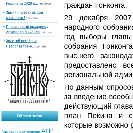
граждан Гонконга.
России на 2026 год.
palomnik
Зимний Крестный ход
29 декабря 2007
состоится !
palomnik
народного собрани
Престольный праздник у
Архангела Михаила
palomnik
год выборы главы
Золотой октябрь в
собрания Гонкон
Петропавловке.
palomnik
высшего законода
предоставлено в
региональной адми
По данным опросов
за введение всеобщ
действующий глава
план Пекина и со
Облако тегов
которые возможно 
АТР
Арсеньевская епархия