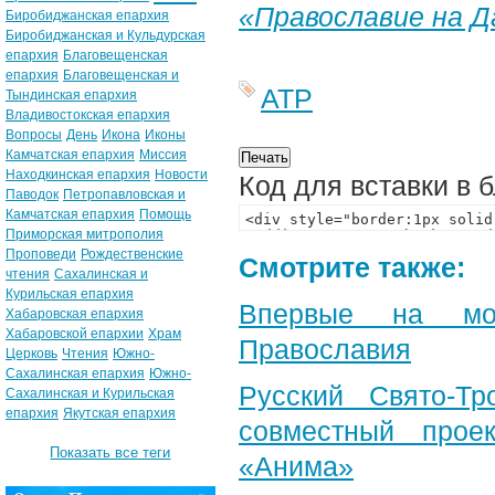
«Православие на 
Биробиджанская епархия
Биробиджанская и Кульдурская
епархия
Благовещенская
епархия
Благовещенская и
АТР
Тындинская епархия
Владивостокская епархия
Вопросы
День
Икона
Иконы
Камчатская епархия
Миссия
Находкинская епархия
Новости
Код для вставки в 
Паводок
Петропавловская и
Камчатская епархия
Помощь
Приморская митрополия
Проповеди
Рождественские
Смотрите также:
чтения
Сахалинская и
Курильская епархия
Впервые на мон
Хабаровская епархия
Хабаровской епархии
Храм
Православия
Церковь
Чтения
Южно-
Сахалинская епархия
Южно-
Русский Свято-Тр
Сахалинская и Курильская
епархия
Якутская епархия
совместный прое
Показать все теги
«Анима»