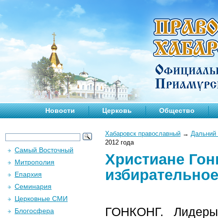
Новости
Церковь
Общество
Хабаровск православный
→
Дальний 
2012 года
Самый Восточный
Христиане Гон
Митрополия
избирательное
Епархия
Семинария
Церковные СМИ
ГОНКОНГ. Лидеры
Блогосфера