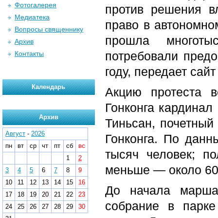
Фотогалерея
против решения в
Медиатека
право в автономном
Вопросы священнику
прошла многотыс
Архив
потребовали предо
Контакты
году, передает сай
Календарь
Акцию протеста в
Гонконга кардинал
Архив
Тиньсан, почетный
Август
-
2026
Гонконга. По данн
пн
вт
ср
чт
пт
сб
вс
тысяч человек; по
1
2
меньше — около 60
3
4
5
6
7
8
9
10
11
12
13
14
15
16
До начала марша
17
18
19
20
21
22
23
собрание в парке 
24
25
26
27
28
29
30