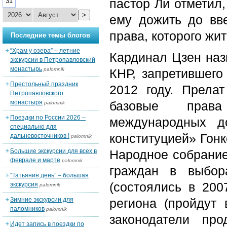
пастор Ли отметил,
31
>
ему дожить до вве
права, которого жи
Последние темы блогов
“Храм у озера” – летние
Кардинал Цзен наз
экскурсии в Петропавловский
монастырь
palomnik
КНР, запретившего
Престольный праздник
2012 году. Прела
Петропавловского
монастыря
базовые права
palomnik
Поездки по России 2026 –
международных д
специально для
конституцией» Гонк
дальневосточников !
palomnik
Большие экскурсии для всех в
Народное собрание
феврале и марте
palomnik
граждан в выбор
“Татьянин день” – большая
(состоялись в 200
экскурсия
palomnik
Зимние экскурсии для
региона (пройдут 
паломников
palomnik
законодатели пр
Идет запись в поездки по