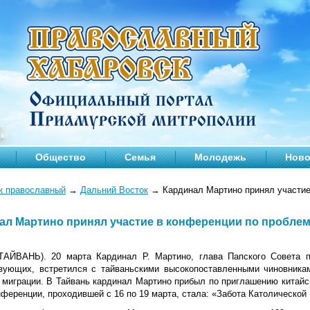
Общество
Семья
Молодежь
Ново
к православный
→
Дальний Восток
→
Кардинал Мартино принял участие
ал Мартино принял участие в конференции по проблем
ТАЙВАНЬ). 20 марта
Кардинал Р. Мартино, глава Папского Совета 
вующих, встретился с тайваньскими высокопоставленными чиновника
 миграции. В Тайвань кардинал Мартино прибыл по приглашению китайс
ференции, проходившей с 16 по 19 марта, стала: «Забота Католической 