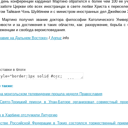
 день конференции кардинал Мартино обратился к более чем 100 ее у
 заботе Церкви обо всех иностранцах в свете любви Христа к переселе
том Тайваня Чэнь Шуйбянем и с министром иностранных дел Джеймсом 
 Мартино получил звание доктора философии Католического Униве
ивости и за достижения в таких областях, как: разоружение, борьба с
еженцам и свобода вероисповедания.
авие на Дальнем Востоке»
/
Agnuz
.
info
ставки в блоги
 также:
на монгольском телевидении прошла неделя Православия
Свято-Троицкий приход в Улан-Баторе организовал совместный про
в в Харбине отслужили Литургию
стве Российской Федерации в Токио состоялся торжественный прием