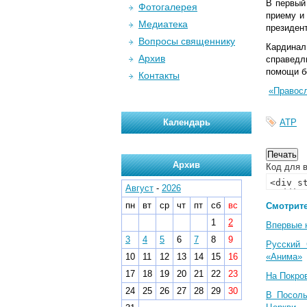
В первый
Фотогалерея
приему и
Медиатека
президен
Вопросы священнику
Кардинал
Архив
справедл
помощи б
Контакты
«Правосл
Календарь
АТР
Архив
Код для в
Август
-
2026
пн
вт
ср
чт
пт
сб
вс
Смотрите
1
2
Впервые 
3
4
5
6
7
8
9
Русский 
10
11
12
13
14
15
16
«Анима»
17
18
19
20
21
22
23
На Покро
24
25
26
27
28
29
30
В Посоль