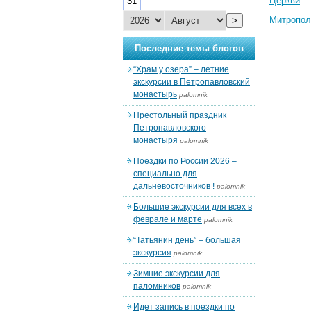
Церкви
31
Митропол
>
Последние темы блогов
“Храм у озера” – летние
экскурсии в Петропавловский
монастырь
palomnik
Престольный праздник
Петропавловского
монастыря
palomnik
Поездки по России 2026 –
специально для
дальневосточников !
palomnik
Большие экскурсии для всех в
феврале и марте
palomnik
“Татьянин день” – большая
экскурсия
palomnik
Зимние экскурсии для
паломников
palomnik
Идет запись в поездки по