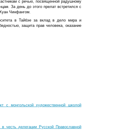
частникам с речью, посвященной радушному
нцам. За день до этого прелат встретился с
Хуан Чинфангом.
рситета в Тайбэе за вклад в дело мира и
 бедностью, защита прав человека, оказание
ект с монгольской художественной школой
 в честь делегации Русской Православной