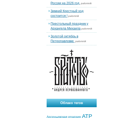
России на 2026 год.
palomnik
Зимний Крестный ход
состоится !
palomnik
Престольный праздник у
Архангела Михаила
palomnik
Золотой октябрь в
Петропавловке.
palomnik
Облако тегов
АТР
Арсеньевская епархия