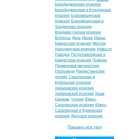
Биробиджанская епархия
Биробиджанская и Кульдурская
епархия
Благовещенская
епархия
Благовещенская и
Тындинская епархия
Владивостокская епархия
Вопросы
День
Икона
Иконы
Камчатская епархия
Миссия
Находкинская епархия
Новости
Паводок
Петропавловская и
Камчатская епархия
Помощь
Приморская митрополия
Проповеди
Рождественские
чтения
Сахалинская и
Курильская епархия
Хабаровская епархия
Хабаровской епархии
Храм
Церковь
Чтения
Южно-
Сахалинская епархия
Южно-
Сахалинская и Курильская
епархия
Якутская епархия
Показать все теги