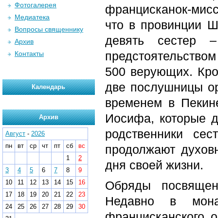
Фотогалерея
францисканок-мис
Медиатека
что в провинции Ш
Вопросы священнику
девять сестер 
Архив
предстоятельство
Контакты
500 верующих. Кро
две послушницы ор
Календарь
временем в Пекине
Иосифа, которые д
Архив
родственники се
Август
-
2026
пн
вт
ср
чт
пт
сб
вс
продолжают духовн
1
2
дня своей жизни.
3
4
5
6
7
8
9
10
11
12
13
14
15
16
Обряды посвящен
17
18
19
20
21
22
23
Недавно в мон
24
25
26
27
28
29
30
францисканского о