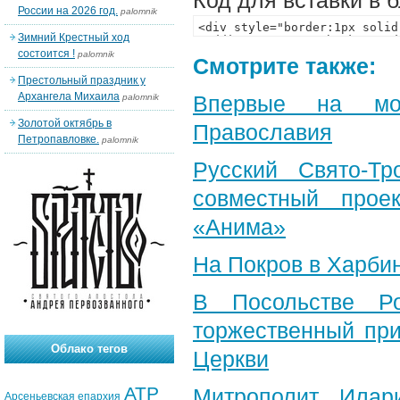
Код для вставки в 
России на 2026 год.
palomnik
Зимний Крестный ход
состоится !
palomnik
Смотрите также:
Престольный праздник у
Архангела Михаила
Впервые на мон
palomnik
Золотой октябрь в
Православия
Петропавловке.
palomnik
Русский Свято-Тр
совместный прое
«Анима»
На Покров в Харби
В Посольстве Ро
торжественный при
Облако тегов
Церкви
АТР
Митрополит Илар
Арсеньевская епархия