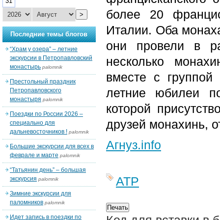
31
более 20 францис
>
Италии. Оба монаха
Последние темы блогов
они провели в р
“Храм у озера” – летние
экскурсии в Петропавловский
несколько монах
монастырь
palomnik
вместе с группой 
Престольный праздник
летние юбилеи по
Петропавловского
монастыря
palomnik
которой присутств
Поездки по России 2026 –
друзей монахинь, о
специально для
дальневосточников !
palomnik
Агнуз.info
Большие экскурсии для всех в
феврале и марте
palomnik
“Татьянин день” – большая
АТР
экскурсия
palomnik
Зимние экскурсии для
паломников
palomnik
Идет запись в поездки по