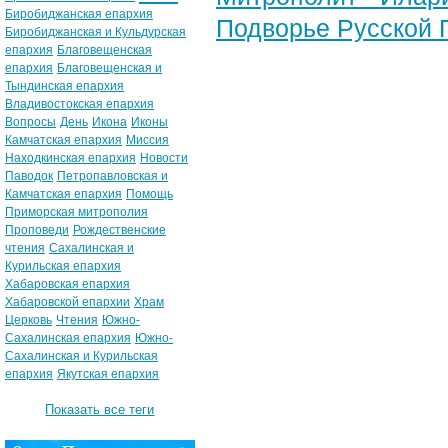
Биробиджанская епархия
Подворье Русской 
Биробиджанская и Кульдурская
епархия
Благовещенская
епархия
Благовещенская и
Тындинская епархия
Владивостокская епархия
Вопросы
День
Икона
Иконы
Камчатская епархия
Миссия
Находкинская епархия
Новости
Паводок
Петропавловская и
Камчатская епархия
Помощь
Приморская митрополия
Проповеди
Рождественские
чтения
Сахалинская и
Курильская епархия
Хабаровская епархия
Хабаровской епархии
Храм
Церковь
Чтения
Южно-
Сахалинская епархия
Южно-
Сахалинская и Курильская
епархия
Якутская епархия
Показать все теги