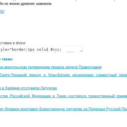
йн из жизни древних шаманов.
RU
ставки в блоги
 также:
на монгольском телевидении прошла неделя Православия
Свято-Троицкий приход в Улан-Баторе организовал совместный про
в в Харбине отслужили Литургию
стве Российской Федерации в Токио состоялся торжественный прием
ит Иларион возглавил Божественную литургию на Подворье Русской Пр