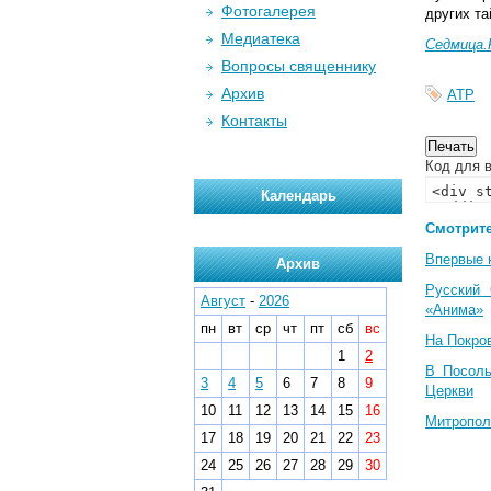
Фотогалерея
других та
Медиатека
Седмица.
Вопросы священнику
Архив
АТР
Контакты
Код для в
Календарь
Смотрите
Впервые 
Архив
Русский 
Август
-
2026
«Анима»
пн
вт
ср
чт
пт
сб
вс
На Покро
1
2
В Посоль
3
4
5
6
7
8
9
Церкви
10
11
12
13
14
15
16
Митропол
17
18
19
20
21
22
23
24
25
26
27
28
29
30