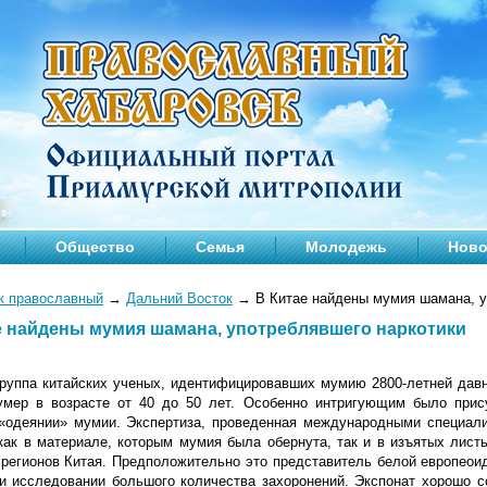
Общество
Семья
Молодежь
Ново
к православный
→
Дальний Восток
→
В Китае найдены мумия шамана, у
е найдены мумия шамана, употреблявшего наркотики
руппа китайских ученых, идентифицировавших мумию 2800-летней давн
умер в возрасте от 40 до 50 лет. Особенно интригующим было прис
«одеянии» мумии. Экспертиза, проведенная международными специали
как в материале, которым мумия была обернута, так и в изъятых лис
 регионов Китая. Предположительно это представитель белой европеои
и исследовании большого количества захоронений. Экспонат хорошо с