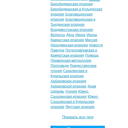
Биробиджанская епархия
Биробиджанская и Кульдурская
епархия
Благовещенская
епархия
Благовещенская и
Тындинская епархия
Владивостокская епархия
Вопросы
День
Икона
Иконы
Камчатская епархия
Миссия
Находкинская епархия
Новости
Паводок
Петропавловская и
Камчатская епархия
Помощь
Приморская митрополия
Проповеди
Рождественские
чтения
Сахалинская и
Курильская епархия
Хабаровская епархия
Хабаровской епархии
Храм
Церковь
Чтения
Южно-
Сахалинская епархия
Южно-
Сахалинская и Курильская
епархия
Якутская епархия
Показать все теги