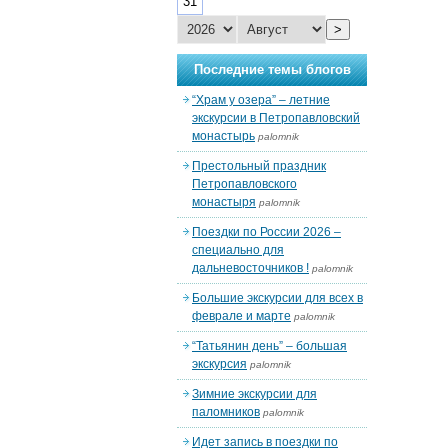
31
>
Последние темы блогов
“Храм у озера” – летние
экскурсии в Петропавловский
монастырь
palomnik
Престольный праздник
Петропавловского
монастыря
palomnik
Поездки по России 2026 –
специально для
дальневосточников !
palomnik
Большие экскурсии для всех в
феврале и марте
palomnik
“Татьянин день” – большая
экскурсия
palomnik
Зимние экскурсии для
паломников
palomnik
Идет запись в поездки по