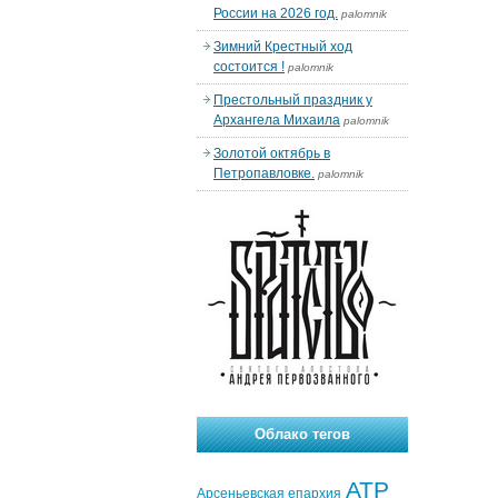
России на 2026 год.
palomnik
Зимний Крестный ход
состоится !
palomnik
Престольный праздник у
Архангела Михаила
palomnik
Золотой октябрь в
Петропавловке.
palomnik
Облако тегов
АТР
Арсеньевская епархия