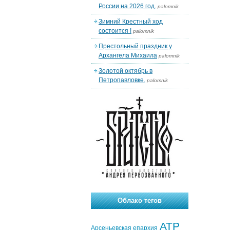
России на 2026 год.
palomnik
Зимний Крестный ход
состоится !
palomnik
Престольный праздник у
Архангела Михаила
palomnik
Золотой октябрь в
Петропавловке.
palomnik
Облако тегов
АТР
Арсеньевская епархия