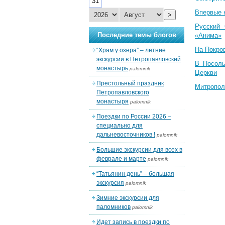
31
Впервые 
>
Русский 
Последние темы блогов
«Анима»
На Покро
“Храм у озера” – летние
экскурсии в Петропавловский
В Посоль
монастырь
palomnik
Церкви
Престольный праздник
Митропол
Петропавловского
монастыря
palomnik
Поездки по России 2026 –
специально для
дальневосточников !
palomnik
Большие экскурсии для всех в
феврале и марте
palomnik
“Татьянин день” – большая
экскурсия
palomnik
Зимние экскурсии для
паломников
palomnik
Идет запись в поездки по