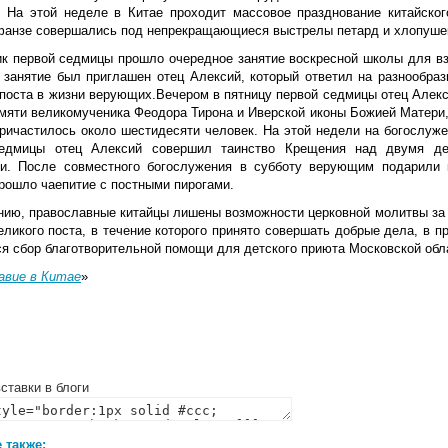
е. На этой неделе в Китае проходит массовое празднование китайско
фанзе совершались под непрекращающиеся выстрелы петард и хлопуше
ик первой седмицы прошло очередное занятие воскресной школы для в
а занятие был приглашен отец Алексий, который ответил на разнообр
 поста в жизни верующих.Вечером в пятницу первой седмицы отец Алекс
амяти великомученика Феодора Тирона и Иверской иконы Божией Матери,
причастилось около шестидесяти человек. На этой недели на богослуже
едмицы отец Алексий совершил таинство Крещения над двумя дет
и. После совместного богослужения в субботу верующим подарили 
рошло чаепитие с постными пирогами.
нию, православные китайцы лишены возможности церковной молитвы за
ликого поста, в течение которого принято совершать добрые дела, в п
ся сбор благотворительной помощи для детского приюта Московской обл
авие в Китае
»
ставки в блоги
 также: