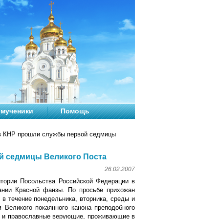
мученики
Помощь
в КНР прошли службы первой седмицы
й седмицы Великого Поста
26.02.2007
тории Посольства Российской Федерации в
ании Красной фанзы. По просьбе прихожан
в течение понедельника, вторника, среды и
 Великого покаянного канона преподобного
Р и православные верующие, проживающие в