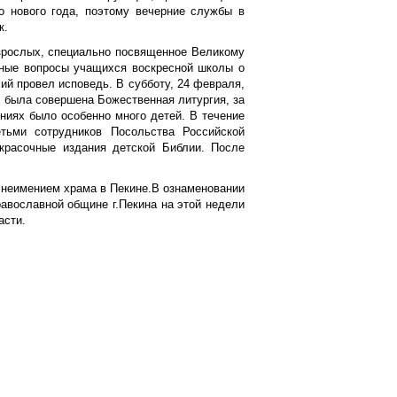
го нового года, поэтому вечерние службы в
к.
зрослых, специально посвященное Великому
азные вопросы учащихся воскресной школы о
ий провел исповедь. В субботу, 24 февраля,
 была совершена Божественная литургия, за
ниях было особенно много детей. В течение
ьми сотрудников Посольства Российской
красочные издания детской Библии. После
 неимением храма в Пекине.В ознаменовании
равославной общине г.Пекина на этой недели
асти.