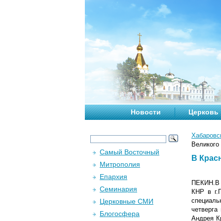
Новости
Церковь
Хабаровс
Великого
Самый Восточный
В Крас
Митрополия
Епархия
ПЕКИН.В 
Семинария
КНР в г.
специаль
Церковные СМИ
четверга
Блогосфера
Андрея К