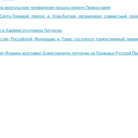
на монгольском телевидении прошла неделя Православия
Свято-Троицкий приход в Улан-Баторе организовал совместный про
в в Харбине отслужили Литургию
стве Российской Федерации в Токио состоялся торжественный прием
ит Иларион возглавил Божественную литургию на Подворье Русской Пр