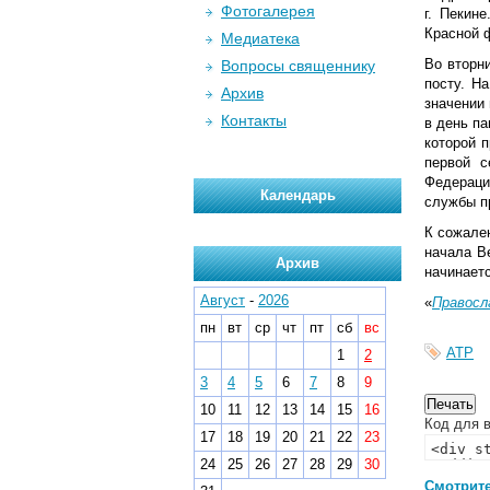
Фотогалерея
г. Пекин
Красной 
Медиатека
Во вторн
Вопросы священнику
посту. Н
Архив
значении
Контакты
в день п
которой 
первой с
Федераци
Календарь
службы п
К сожале
начала Ве
Архив
начинает
Август
-
2026
«
Правосл
пн
вт
ср
чт
пт
сб
вс
АТР
1
2
3
4
5
6
7
8
9
10
11
12
13
14
15
16
Код для в
17
18
19
20
21
22
23
24
25
26
27
28
29
30
Смотрите