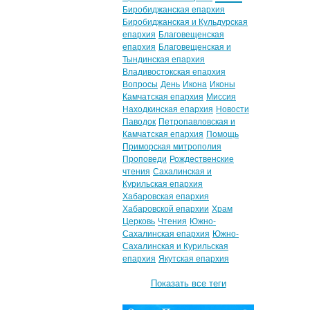
Биробиджанская епархия
Биробиджанская и Кульдурская
епархия
Благовещенская
епархия
Благовещенская и
Тындинская епархия
Владивостокская епархия
Вопросы
День
Икона
Иконы
Камчатская епархия
Миссия
Находкинская епархия
Новости
Паводок
Петропавловская и
Камчатская епархия
Помощь
Приморская митрополия
Проповеди
Рождественские
чтения
Сахалинская и
Курильская епархия
Хабаровская епархия
Хабаровской епархии
Храм
Церковь
Чтения
Южно-
Сахалинская епархия
Южно-
Сахалинская и Курильская
епархия
Якутская епархия
Показать все теги