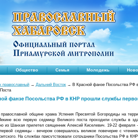
Общество
Семья
Молодежь
Ново
к православный
→
Дальний Восток
→
В Красной фанзе Посольства РФ 
 Поста
ной фанзе Посольства РФ в КНР прошли службы перво
православной общине храма Успения Пресвятой Богородицы на терри
Пекине всю первую седмицу Великого поста проходили службы в зд
но из Шанхая прилетел священник Алексий Киселевич. 19-22 февраля - 
 первой седмицы - вечером совершалось великое повечерие с чтением
ритского. На службах присутствовали сотрудники Посольства РФ в КН