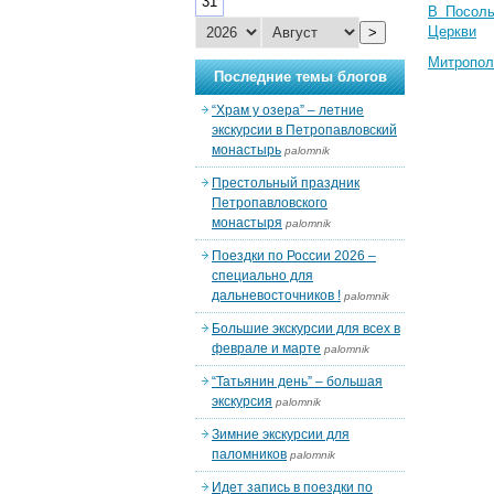
31
В Посоль
Церкви
>
Митропол
Последние темы блогов
“Храм у озера” – летние
экскурсии в Петропавловский
монастырь
palomnik
Престольный праздник
Петропавловского
монастыря
palomnik
Поездки по России 2026 –
специально для
дальневосточников !
palomnik
Большие экскурсии для всех в
феврале и марте
palomnik
“Татьянин день” – большая
экскурсия
palomnik
Зимние экскурсии для
паломников
palomnik
Идет запись в поездки по