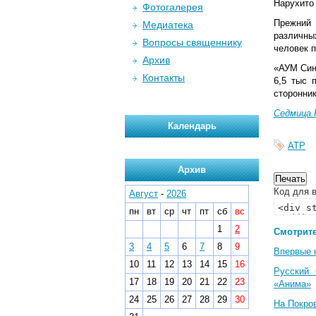
Нарухито
Фотогалерея
Прежний 
Медиатека
различны
Вопросы священнику
человек п
Архив
«АУМ Син
Контакты
6,5 тыс 
сторонни
Седмица.
Календарь
АТР
Архив
Код для в
Август
-
2026
пн
вт
ср
чт
пт
сб
вс
1
2
Смотрите
3
4
5
6
7
8
9
Впервые 
10
11
12
13
14
15
16
Русский 
17
18
19
20
21
22
23
«Анима»
24
25
26
27
28
29
30
На Покро