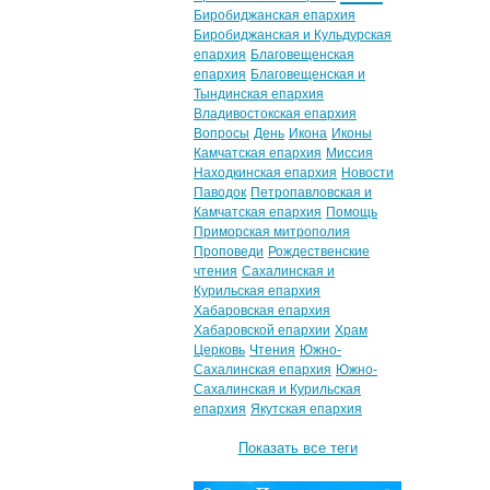
Биробиджанская епархия
Биробиджанская и Кульдурская
епархия
Благовещенская
епархия
Благовещенская и
Тындинская епархия
Владивостокская епархия
Вопросы
День
Икона
Иконы
Камчатская епархия
Миссия
Находкинская епархия
Новости
Паводок
Петропавловская и
Камчатская епархия
Помощь
Приморская митрополия
Проповеди
Рождественские
чтения
Сахалинская и
Курильская епархия
Хабаровская епархия
Хабаровской епархии
Храм
Церковь
Чтения
Южно-
Сахалинская епархия
Южно-
Сахалинская и Курильская
епархия
Якутская епархия
Показать все теги