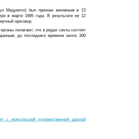
уо Мацумото) был признан виновным в 13
тро в марте 1995 года. В результате ее 12
ертный приговор.
рганы полагают, что в рядах секты состоят
 данным, до последнего времени около 300
ект с монгольской художественной школой