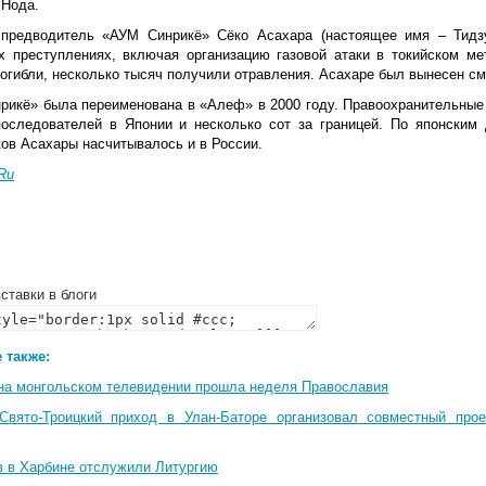
 Нода.
предводитель «АУМ Синрикё» Сёко Асахара (настоящее имя – Тидз
х преступлениях, включая организацию газовой атаки в токийском ме
огибли, несколько тысяч получили отравления. Асахаре был вынесен см
рикё» была переименована в «Алеф» в 2000 году. Правоохранительные о
последователей в Японии и несколько сот за границей. По японским
ков Асахары насчитывалось и в России.
Ru
ставки в блоги
 также:
на монгольском телевидении прошла неделя Православия
Свято-Троицкий приход в Улан-Баторе организовал совместный про
в в Харбине отслужили Литургию