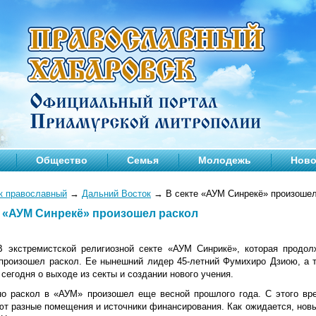
Общество
Семья
Молодежь
Ново
к православный
→
Дальний Восток
→
В секте «АУМ Синрекё» произошел
е «АУМ Синрекё» произошел раскол
 экстремистской религиозной секте «АУМ Синрикё», которая продол
произошел раскол. Ее нынешний лидер 45-летний Фумихиро Дзиою, а т
сегодня о выходе из секты и создании нового учения.
о раскол в «АУМ» произошел еще весной прошлого года. С этого вре
ют разные помещения и источники финансирования. Как ожидается, нов