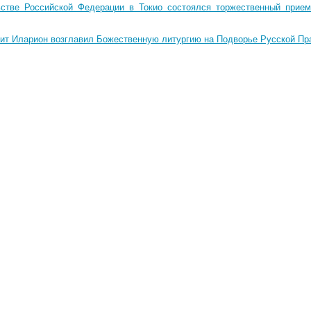
стве Российской Федерации в Токио состоялся торжественный прием
ит Иларион возглавил Божественную литургию на Подворье Русской Пр