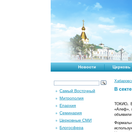
Новости
Церковь
Хабаровс
В сект
Самый Восточный
Митрополия
ТОКИО
.
В
Епархия
«Алеф», 
Семинария
объявили 
Церковные СМИ
Формальн
Блогосфера
использу