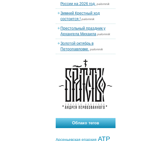
России на 2026 год.
palomnik
Зимний Крестный ход
состоится !
palomnik
Престольный праздник у
Архангела Михаила
palomnik
Золотой октябрь в
Петропавловке.
palomnik
Облако тегов
АТР
Арсеньевская епархия