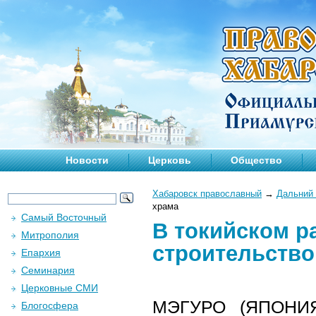
Новости
Церковь
Общество
Хабаровск православный
→
Дальний 
храма
Самый Восточный
В токийском р
Митрополия
строительство
Епархия
Семинария
Церковные СМИ
МЭГУРО (ЯПОНИЯ)
Блогосфера