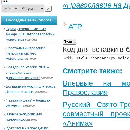
31
«Православие на 
>
Последние темы блогов
АТР
“Храм у озера” – летние
экскурсии в Петропавловский
монастырь
palomnik
Код для вставки в 
Престольный праздник
Петропавловского
монастыря
palomnik
Поездки по России 2026 –
Смотрите также:
специально для
дальневосточников !
palomnik
Впервые на мон
Большие экскурсии для всех в
Православия
феврале и марте
palomnik
“Татьянин день” – большая
Русский Свято-Тр
экскурсия
palomnik
совместный прое
Зимние экскурсии для
паломников
palomnik
«Анима»
Идет запись в поездки по