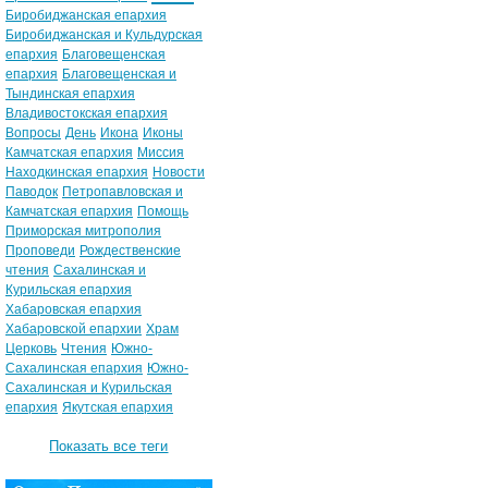
Биробиджанская епархия
Биробиджанская и Кульдурская
епархия
Благовещенская
епархия
Благовещенская и
Тындинская епархия
Владивостокская епархия
Вопросы
День
Икона
Иконы
Камчатская епархия
Миссия
Находкинская епархия
Новости
Паводок
Петропавловская и
Камчатская епархия
Помощь
Приморская митрополия
Проповеди
Рождественские
чтения
Сахалинская и
Курильская епархия
Хабаровская епархия
Хабаровской епархии
Храм
Церковь
Чтения
Южно-
Сахалинская епархия
Южно-
Сахалинская и Курильская
епархия
Якутская епархия
Показать все теги