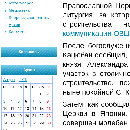
Фотогалерея
Православной Цер
Медиатека
литургия, за кот
Вопросы священнику
строительства
Архив
коммуникации ОВ
Контакты
После богослужен
Календарь
Кацюбан сообщил, ч
князя Александра
Архив
участок в столичн
Август
-
2026
строительство, п
пн
вт
ср
чт
пт
сб
вс
ныне покойной С. К
1
2
3
4
5
6
7
8
9
Затем, как сообщи
10
11
12
13
14
15
16
Церкви в Японии,
17
18
19
20
21
22
23
совершен молебен 
24
25
26
27
28
29
30