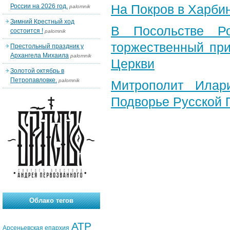
На Покров в Харби
России на 2026 год.
palomnik
Зимний Крестный ход
В Посольстве Ро
состоится !
palomnik
торжественный при
Престольный праздник у
Архангела Михаила
palomnik
Церкви
Золотой октябрь в
Петропавловке.
palomnik
Митрополит Илар
Подворье Русской 
Облако тегов
АТР
Арсеньевская епархия