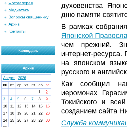
Фотогалерея
духовенства Япон
Медиатека
дню памяти святит
Вопросы священнику
Архив
В рамках собрания
Контакты
Японской Правосла
чем прежний. Зн
Календарь
интернет-ресурса.
на японском язык
Архив
русского и английск
Август
-
2026
Как сообщил нам
пн
вт
ср
чт
пт
сб
вс
иеромонах Гераси
1
2
3
4
5
6
7
8
9
Токийского и все
10
11
12
13
14
15
16
созданием сайта Ни
17
18
19
20
21
22
23
24
25
26
27
28
29
30
Служба коммуника