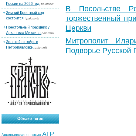
России на 2026 год.
palomnik
В Посольстве Ро
Зимний Крестный ход
торжественный при
состоится !
palomnik
Церкви
Престольный праздник у
Архангела Михаила
palomnik
Митрополит Илар
Золотой октябрь в
Петропавловке.
palomnik
Подворье Русской 
Облако тегов
АТР
Арсеньевская епархия