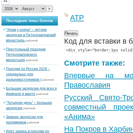
31
>
АТР
Последние темы блогов
“Храм у озера” – летние
экскурсии в Петропавловский
Код для вставки в 
монастырь
palomnik
Престольный праздник
Петропавловского
монастыря
palomnik
Смотрите также:
Поездки по России 2026 –
Впервые на мон
специально для
дальневосточников !
palomnik
Православия
Большие экскурсии для всех в
феврале и марте
palomnik
Русский Свято-Тр
“Татьянин день” – большая
совместный прое
экскурсия
palomnik
«Анима»
Зимние экскурсии для
паломников
palomnik
На Покров в Харби
Идет запись в поездки по