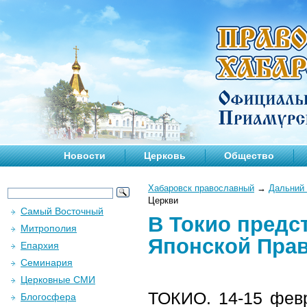
Новости
Церковь
Общество
Хабаровск православный
→
Дальний 
Церкви
Самый Восточный
В Токио предс
Митрополия
Японской Пра
Епархия
Семинария
Церковные СМИ
ТОКИО. 14-15 февр
Блогосфера