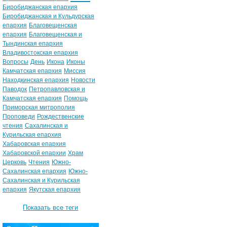
Биробиджанская епархия
Биробиджанская и Кульдурская
епархия
Благовещенская
епархия
Благовещенская и
Тындинская епархия
Владивостокская епархия
Вопросы
День
Икона
Иконы
Камчатская епархия
Миссия
Находкинская епархия
Новости
Паводок
Петропавловская и
Камчатская епархия
Помощь
Приморская митрополия
Проповеди
Рождественские
чтения
Сахалинская и
Курильская епархия
Хабаровская епархия
Хабаровской епархии
Храм
Церковь
Чтения
Южно-
Сахалинская епархия
Южно-
Сахалинская и Курильская
епархия
Якутская епархия
Показать все теги