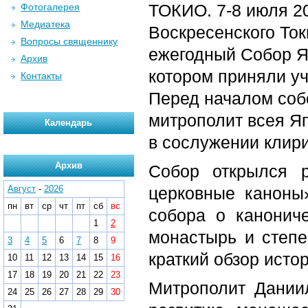
ТОКИО. 7-8 июля 20
Фотогалерея
Медиатека
Воскресенского Ток
Вопросы священнику
ежегодный Собор Я
Архив
котором приняли уч
Контакты
Перед началом соб
митрополит всея Я
Календарь
в сослужении клир
Архив
Собор открылся 
Август
-
2026
церковные каноны
пн
вт
ср
чт
пт
сб
вс
собора о канонич
1
2
монастырь и степе
3
4
5
6
7
8
9
краткий обзор исто
10
11
12
13
14
15
16
17
18
19
20
21
22
23
Митрополит Дании
24
25
26
27
28
29
30