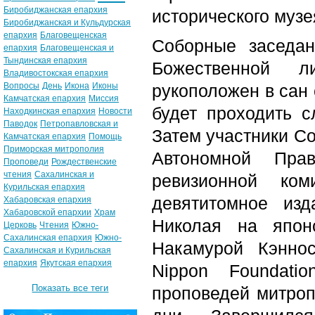
Биробиджанская епархия
исторического музе
Биробиджанская и Кульдурская
епархия
Благовещенская
Соборные заседа
епархия
Благовещенская и
Тындинская епархия
Божественной л
Владивостокская епархия
Вопросы
День
Икона
Иконы
рукоположен в сан
Камчатская епархия
Миссия
будет проходить 
Находкинская епархия
Новости
Паводок
Петропавловская и
Затем участники Со
Камчатская епархия
Помощь
Приморская митрополия
Автономной Пра
Проповеди
Рождественские
чтения
Сахалинская и
ревизионной ком
Курильская епархия
девятитомное изд
Хабаровская епархия
Хабаровской епархии
Храм
Николая на япон
Церковь
Чтения
Южно-
Сахалинская епархия
Южно-
Накамурой Кэнно
Сахалинская и Курильская
епархия
Якутская епархия
Nippon Foundati
Показать все теги
проповедей митроп