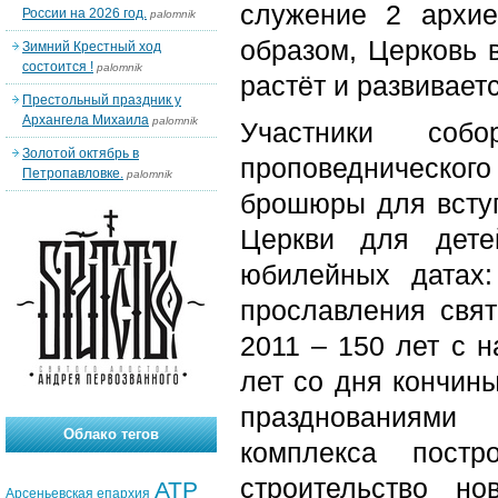
служение 2 архие
России на 2026 год.
palomnik
образом, Церковь 
Зимний Крестный ход
состоится !
palomnik
растёт и развиваетс
Престольный праздник у
Архангела Михаила
palomnik
Участники соб
Золотой октябрь в
проповеднического
Петропавловке.
palomnik
брошюры для вступ
Церкви для дете
юбилейных датах
прославления свят
2011 – 150 лет с н
лет со дня кончин
празднованиями
Облако тегов
комплекса постр
строительство но
АТР
Арсеньевская епархия