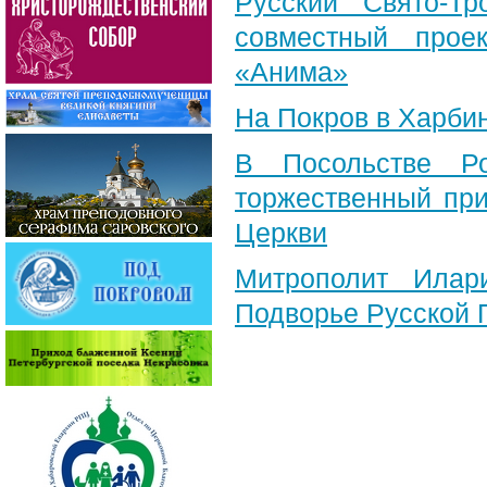
Русский Свято-Тр
совместный прое
«Анима»
На Покров в Харби
В Посольстве Ро
торжественный при
Церкви
Митрополит Илар
Подворье Русской 