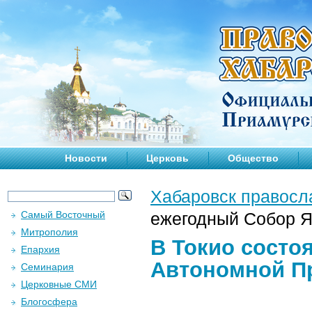
Новости
Церковь
Общество
Хабаровск правосл
Самый Восточный
ежегодный Собор Я
Митрополия
В Токио состо
Епархия
Автономной П
Семинария
Церковные СМИ
Блогосфера