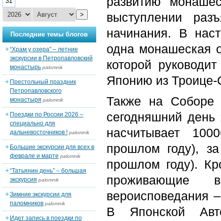
развитию монаше
31
выступлении раз
>
начинания. В нас
Последние темы блогов
одна монашеская о
“Храм у озера” – летние
экскурсии в Петропавловский
которой руководи
монастырь
palomnik
Японию из Троице-
Престольный праздник
Петропавловского
Также на Соборе 
монастыря
palomnik
сегодняшний день
Поездки по России 2026 –
специально для
насчитывает 100
дальневосточников !
palomnik
прошлом году), з
Большие экскурсии для всех в
феврале и марте
palomnik
прошлом году). К
“Татьянин день” – большая
проживающие в
экскурсия
palomnik
вероисповедания –
Зимние экскурсии для
паломников
palomnik
В Японской Авт
Идет запись в поездки по