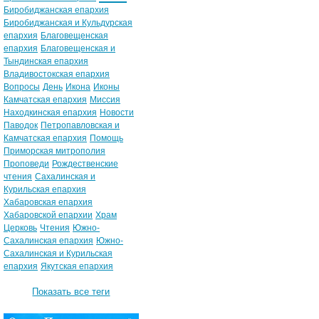
Биробиджанская епархия
Биробиджанская и Кульдурская
епархия
Благовещенская
епархия
Благовещенская и
Тындинская епархия
Владивостокская епархия
Вопросы
День
Икона
Иконы
Камчатская епархия
Миссия
Находкинская епархия
Новости
Паводок
Петропавловская и
Камчатская епархия
Помощь
Приморская митрополия
Проповеди
Рождественские
чтения
Сахалинская и
Курильская епархия
Хабаровская епархия
Хабаровской епархии
Храм
Церковь
Чтения
Южно-
Сахалинская епархия
Южно-
Сахалинская и Курильская
епархия
Якутская епархия
Показать все теги