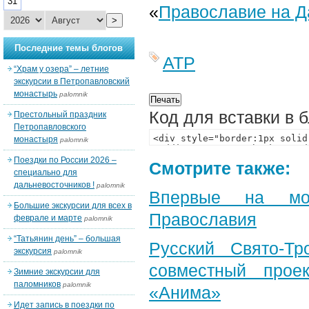
31
«
Православие на Д
>
Последние темы блогов
АТР
“Храм у озера” – летние
экскурсии в Петропавловский
монастырь
palomnik
Код для вставки в 
Престольный праздник
Петропавловского
монастыря
palomnik
Поездки по России 2026 –
Смотрите также:
специально для
дальневосточников !
palomnik
Впервые на мон
Большие экскурсии для всех в
Православия
феврале и марте
palomnik
“Татьянин день” – большая
Русский Свято-Тр
экскурсия
palomnik
совместный прое
Зимние экскурсии для
паломников
palomnik
«Анима»
Идет запись в поездки по