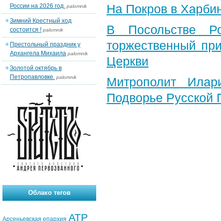
На Покров в Харби
России на 2026 год.
palomnik
Зимний Крестный ход
В Посольстве Ро
состоится !
palomnik
торжественный при
Престольный праздник у
Архангела Михаила
palomnik
Церкви
Золотой октябрь в
Петропавловке.
palomnik
Митрополит Илар
Подворье Русской 
Облако тегов
АТР
Арсеньевская епархия