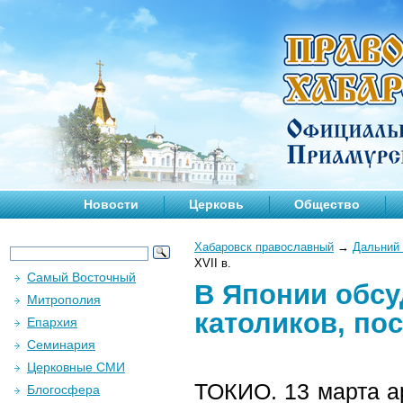
Новости
Церковь
Общество
Хабаровск православный
→
Дальний 
XVII в.
Самый Восточный
В Японии обс
Митрополия
католиков, пос
Епархия
Семинария
Церковные СМИ
ТОКИО. 13 марта ар
Блогосфера