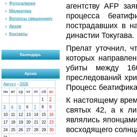
Фотогалерея
агентству AFP зая
Медиатека
процесса беатиф
Вопросы священнику
пострадавших в на
Архив
династии Токугава.
Контакты
Прелат уточнил, ч
Календарь
которых направлен
убиты между 16
Архив
преследований хри
Август
-
2026
Процесс беатифика
пн
вт
ср
чт
пт
сб
вс
К настоящему врем
1
2
3
4
5
6
7
8
9
святых 42, а к л
10
11
12
13
14
15
16
являлись японцами
17
18
19
20
21
22
23
восходящего солнц
24
25
26
27
28
29
30